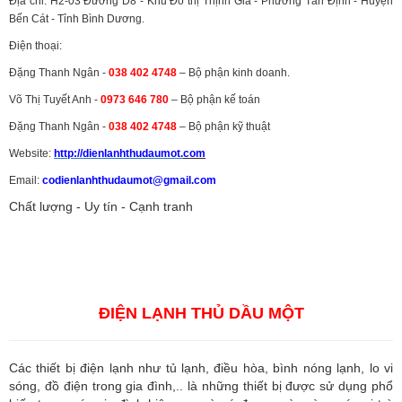
Địa chỉ: H2-03 Đường D8 - Khu Đô thị Thịnh Gia - Phường Tân Định - Huyện
Bến Cát - Tỉnh Bình Dương.
Điện thoại:
Đặng Thanh Ngân -
038 402 4748
– Bộ phận kinh doanh.
Võ Thị Tuyết Anh -
0973 646 780
– Bộ phận kế toán
Đặng Thanh Ngân -
038 402 4748
– Bộ phận kỹ thuật
Website:
http://dienlanhthudaumot.
com
Email:
codienlanhthudaumot@gmail.com
Chất lượng - Uy tín - Cạnh tranh
Vận tải hàng hóa
,
Dịch vụ hải quan ở Bình Dương
,
Dịch vụ hải
quan tại Bình Dương
,
Dịch vụ hải quan ở Hồ Chí Minh
,
Dịch vụ khai
báo hải quan tại Hồ Chí Minh
,
Công ty Dịch vụ hải quan ở Bình
Dương
,
Công ty dịch vụ hải quan ở Hồ Chí Minh
ĐIỆN LẠNH THỦ DẦU MỘT
Các thiết bị điện lạnh như tủ lạnh, điều hòa, bình nóng lạnh, lo vi
sóng, đồ điện trong gia đình,.. là những thiết bị được sử dụng phổ