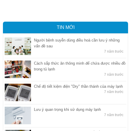
báo hải quan tại Hồ Chí Minh
,
Công ty Dịch vụ hải quan ở Bình
Dương
,
Công ty dịch vụ hải quan ở Hồ Chí Minh
TIN MỚI
Người bệnh suyễn dùng điều hoà cần lưu ý những
vấn đề sau
7 năm trước
Cách sắp thức ăn thông minh để chứa được nhiều đồ
trong tủ lạnh
7 năm trước
Chế độ tiết kiệm điện "Dry" thần thánh của máy lạnh
7 năm trước
Lưu ý quan trọng khi sử dụng máy lạnh
7 năm trước