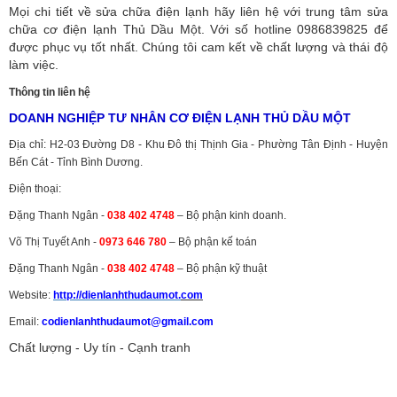
Mọi chi tiết về sửa chữa điện lạnh hãy liên hệ với trung tâm sửa
chữa cơ điện lạnh Thủ Dầu Một. Với số hotline 0986839825 để
được phục vụ tốt nhất. Chúng tôi cam kết về chất lượng và thái độ
làm việc.
Thông tin liên hệ
DOANH NGHIỆP TƯ NHÂN CƠ ĐIỆN LẠNH THỦ DẦU MỘT
Địa chỉ: H2-03 Đường D8 - Khu Đô thị Thịnh Gia - Phường Tân Định - Huyện
Bến Cát - Tỉnh Bình Dương.
Điện thoại:
Đặng Thanh Ngân -
038 402 4748
– Bộ phận kinh doanh.
Võ Thị Tuyết Anh -
0973 646 780
– Bộ phận kế toán
Đặng Thanh Ngân -
038 402 4748
– Bộ phận kỹ thuật
Website:
http://dienlanhthudaumot.
com
Email:
codienlanhthudaumot@gmail.com
Chất lượng - Uy tín - Cạnh tranh
Vận tải hàng hóa
,
Dịch vụ hải quan ở Bình Dương
,
Dịch vụ hải
quan tại Bình Dương
,
Dịch vụ hải quan ở Hồ Chí Minh
,
Dịch vụ khai