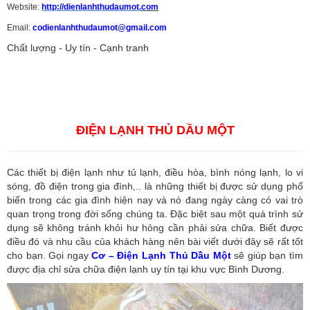
Website:
http://dienlanhthudaumot.
com
Email:
codienlanhthudaumot@gmail.com
Chất lượng - Uy tín - Cạnh tranh
Vận tải hàng hóa
,
Dịch vụ hải quan ở Bình Dương
,
Dịch vụ hải
quan tại Bình Dương
,
Dịch vụ hải quan ở Hồ Chí Minh
,
Dịch vụ khai
báo hải quan tại Hồ Chí Minh
,
Công ty Dịch vụ hải quan ở Bình
Dương
,
Công ty dịch vụ hải quan ở Hồ Chí Minh
ĐIỆN LẠNH THỦ DẦU MỘT
Các thiết bị điện lạnh như tủ lạnh, điều hòa, bình nóng lạnh, lo vi
sóng, đồ điện trong gia đình,.. là những thiết bị được sử dụng phổ
biến trong các gia đình hiện nay và nó đang ngày càng có vai trò
quan trọng trong đời sống chúng ta. Đặc biệt sau một quá trình sử
dụng sẽ không tránh khỏi hư hỏng cần phải sửa chữa. Biết được
điều đó và nhu cầu của khách hàng nên bài viết dưới đây sẽ rất tốt
cho bạn. Gọi ngay
Cơ – Điện Lạnh Thủ Dầu Một
sẽ giúp bạn tìm
được địa chỉ sửa chữa điện lạnh uy tín tại khu vực Bình Dương.