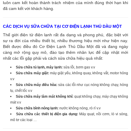
luôn cam kết hoàn thành trách nhiệm của mình đúng thời hạn khi
đã cam kết với khách hàng.
CÁC DỊCH VỤ SỮA CHỮA TẠI CƠ ĐIỆN LẠNH THỦ DẦU MỘT
Thế giới điện tử điện lạnh rất đa dạng và phong phú, đặc biệt với
sự ra đời của nhiều thiết bị, nhiều thương hiệu mới như hiện nay.
Biết được điều đó Cơ Điện Lạnh Thủ Dầu Một đã và đang ngày
càng mở rộng quy mô, đào tạo thêm nhân lực để cập nhật mới
nhất các lỗi gặp phải và cách sửa chữa hiệu quả nhất:
Sửa chữa tủ lạnh, máy lạnh:
sửa lỗi, bơm gas v.v
Sửa chữa máy giặt:
máy giặt yếu, không quay, không vắt, motor hỏng
v.v
Sửa chữa máy điều hòa:
sửa các lỗi như cục nóng không chạy, hỏng
tụ, chết lốc v.v
Sửa chữa máy làm mát không khí:
quạt không chạy, máy chạy không
mát v.v
Sửa chữa bình nóng lạnh:
nước không nóng, rò rỉ v.v
Sửa chữa các thiết bị điện gia dụng:
Máy quạt, nồi cơm, lò vi sóng,
mô tơ các loại …