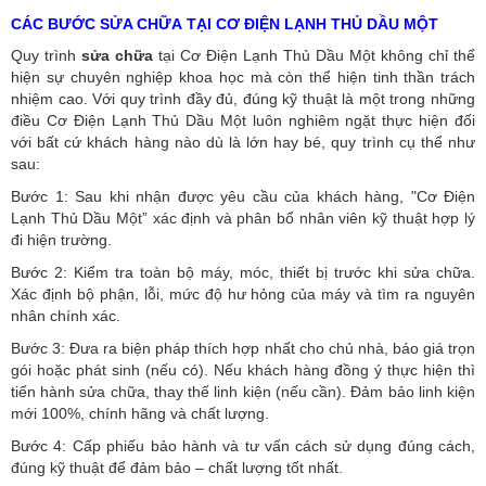
CÁC BƯỚC SỬA CHỮA TẠI CƠ ĐIỆN LẠNH THỦ DẦU MỘT
Quy trình
sửa chữa
tại Cơ Điện Lạnh Thủ Dầu Một không chỉ thể
hiện sự chuyên nghiệp khoa học mà còn thể hiện tinh thần trách
nhiệm cao. Với quy trình đầy đủ, đúng kỹ thuật là một trong những
điều Cơ Điện Lạnh Thủ Dầu Một luôn nghiêm ngặt thực hiện đối
với bất cứ khách hàng nào dù là lớn hay bé, quy trình cụ thể như
sau:
Bước 1: Sau khi nhận được yêu cầu của khách hàng, "Cơ Điện
Lạnh Thủ Dầu Một” xác định và phân bổ nhân viên kỹ thuật hợp lý
đi hiện trường.
Bước 2: Kiểm tra toàn bộ máy, móc, thiết bị trước khi sửa chữa.
Xác định bộ phận, lỗi, mức độ hư hỏng của máy và tìm ra nguyên
nhân chính xác.
Bước 3: Đưa ra biện pháp thích hợp nhất cho chủ nhà, báo giá trọn
gói hoặc phát sinh (nếu có).
Nếu khách hàng đồng ý thực hiện thì
tiến hành sửa chữa, thay thế linh kiện (nếu cần). Đảm bảo linh kiện
mới 100%, chính hãng và chất lượng.
Bước 4: Cấp phiếu bảo hành và tư vấn cách sử dụng đúng cách,
đúng kỹ thuật để đảm bảo – chất lượng tốt nhất.