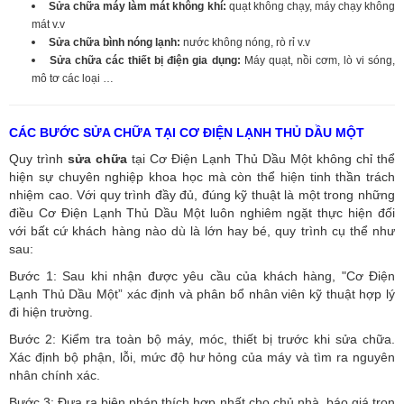
Sửa chữa máy làm mát không khí:
quạt không chạy, máy chạy không
mát v.v
Sửa chữa bình nóng lạnh:
nước không nóng, rò rỉ v.v
Sửa chữa các thiết bị điện gia dụng:
Máy quạt, nồi cơm, lò vi sóng,
mô tơ các loại …
CÁC BƯỚC SỬA CHỮA TẠI CƠ ĐIỆN LẠNH THỦ DẦU MỘT
Quy trình
sửa chữa
tại Cơ Điện Lạnh Thủ Dầu Một không chỉ thể
hiện sự chuyên nghiệp khoa học mà còn thể hiện tinh thần trách
nhiệm cao. Với quy trình đầy đủ, đúng kỹ thuật là một trong những
điều Cơ Điện Lạnh Thủ Dầu Một luôn nghiêm ngặt thực hiện đối
với bất cứ khách hàng nào dù là lớn hay bé, quy trình cụ thể như
sau:
Bước 1: Sau khi nhận được yêu cầu của khách hàng, "Cơ Điện
Lạnh Thủ Dầu Một” xác định và phân bổ nhân viên kỹ thuật hợp lý
đi hiện trường.
Bước 2: Kiểm tra toàn bộ máy, móc, thiết bị trước khi sửa chữa.
Xác định bộ phận, lỗi, mức độ hư hỏng của máy và tìm ra nguyên
nhân chính xác.
Bước 3: Đưa ra biện pháp thích hợp nhất cho chủ nhà, báo giá trọn