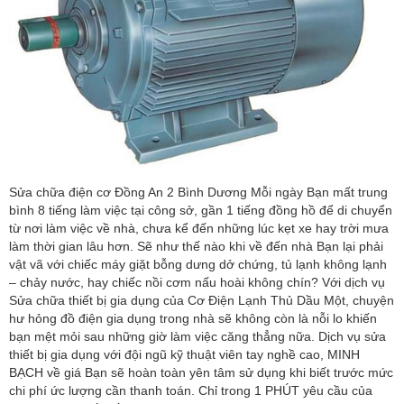
Sửa chữa điện cơ Đồng An 2 Bình Dương Mỗi ngày Bạn mất trung
bình 8 tiếng làm việc tại công sở, gần 1 tiếng đồng hồ để di chuyển
từ nơi làm việc về nhà, chưa kể đến những lúc kẹt xe hay trời mưa
làm thời gian lâu hơn. Sẽ như thế nào khi về đến nhà Bạn lại phải
vật vã với chiếc máy giặt bỗng dưng dở chứng, tủ lạnh không lạnh
– chảy nước, hay chiếc nồi cơm nấu hoài không chín? Với dịch vụ
Sửa chữa thiết bị gia dụng của Cơ Điện Lạnh Thủ Dầu Một, chuyện
hư hỏng đồ điện gia dụng trong nhà sẽ không còn là nỗi lo khiến
bạn mệt mỏi sau những giờ làm việc căng thẳng nữa. Dịch vụ sửa
thiết bị gia dụng với đội ngũ kỹ thuật viên tay nghề cao, MINH
BẠCH về giá Bạn sẽ hoàn toàn yên tâm sử dụng khi biết trước mức
chi phí ức lượng cần thanh toán. Chỉ trong 1 PHÚT yêu cầu của