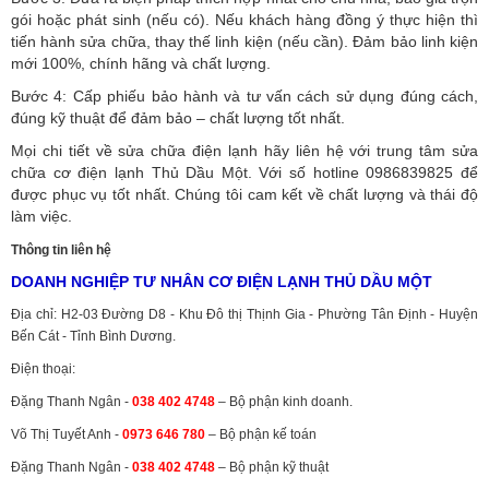
gói hoặc phát sinh (nếu có).
Nếu khách hàng đồng ý thực hiện thì
tiến hành sửa chữa, thay thế linh kiện (nếu cần). Đảm bảo linh kiện
mới 100%, chính hãng và chất lượng.
Bước 4: Cấp phiếu bảo hành và tư vấn cách sử dụng đúng cách,
đúng kỹ thuật để đảm bảo – chất lượng tốt nhất.
Mọi chi tiết về sửa chữa điện lạnh hãy liên hệ với trung tâm sửa
chữa cơ điện lạnh Thủ Dầu Một. Với số hotline 0986839825 để
được phục vụ tốt nhất. Chúng tôi cam kết về chất lượng và thái độ
làm việc.
Thông tin liên hệ
DOANH NGHIỆP TƯ NHÂN CƠ ĐIỆN LẠNH THỦ DẦU MỘT
Địa chỉ: H2-03 Đường D8 - Khu Đô thị Thịnh Gia - Phường Tân Định - Huyện
Bến Cát - Tỉnh Bình Dương.
Điện thoại:
Đặng Thanh Ngân -
038 402 4748
– Bộ phận kinh doanh.
Võ Thị Tuyết Anh -
0973 646 780
– Bộ phận kế toán
Đặng Thanh Ngân -
038 402 4748
– Bộ phận kỹ thuật