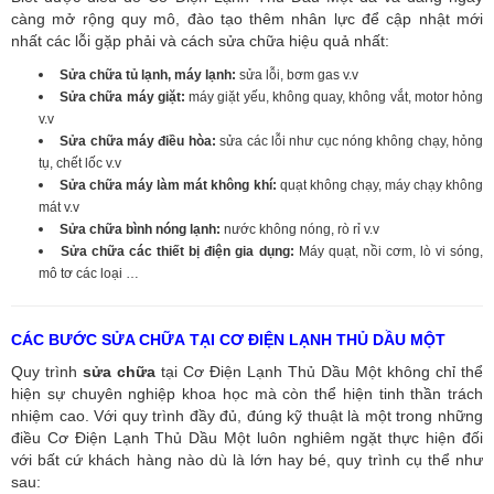
càng mở rộng quy mô, đào tạo thêm nhân lực để cập nhật mới
nhất các lỗi gặp phải và cách sửa chữa hiệu quả nhất:
Sửa chữa tủ lạnh, máy lạnh:
sửa lỗi, bơm gas v.v
Sửa chữa máy giặt:
máy giặt yếu, không quay, không vắt, motor hỏng
v.v
Sửa chữa máy điều hòa:
sửa các lỗi như cục nóng không chạy, hỏng
tụ, chết lốc v.v
Sửa chữa máy làm mát không khí:
quạt không chạy, máy chạy không
mát v.v
Sửa chữa bình nóng lạnh:
nước không nóng, rò rỉ v.v
Sửa chữa các thiết bị điện gia dụng:
Máy quạt, nồi cơm, lò vi sóng,
mô tơ các loại …
CÁC BƯỚC SỬA CHỮA TẠI CƠ ĐIỆN LẠNH THỦ DẦU MỘT
Quy trình
sửa chữa
tại Cơ Điện Lạnh Thủ Dầu Một không chỉ thể
hiện sự chuyên nghiệp khoa học mà còn thể hiện tinh thần trách
nhiệm cao. Với quy trình đầy đủ, đúng kỹ thuật là một trong những
điều Cơ Điện Lạnh Thủ Dầu Một luôn nghiêm ngặt thực hiện đối
với bất cứ khách hàng nào dù là lớn hay bé, quy trình cụ thể như
sau: