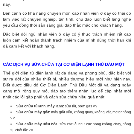
này.
Bên cạnh có khả năng chuyên môn cao nhân viên ở đây có thái độ
làm việc rất chuyên nghiệp, tận tình, chu đáo luôn biết lắng nghe
yêu cầu đồng thời sẵn sàng giải đáp thắc mắc cho khách hàng.
Đặc biệt đội ngũ nhân viên ở đây có ý thức trách nhiệm rất cao
luôn cam kết hoàn thành trách nhiệm của mình đúng thời hạn khi
đã cam kết với khách hàng.
CÁC DỊCH VỤ SỮA CHỮA TẠI CƠ ĐIỆN LẠNH THỦ DẦU MỘT
Thế giới điện tử điện lạnh rất đa dạng và phong phú, đặc biệt với
sự ra đời của nhiều thiết bị, nhiều thương hiệu mới như hiện nay.
Biết được điều đó Cơ Điện Lạnh Thủ Dầu Một đã và đang ngày
càng mở rộng quy mô, đào tạo thêm nhân lực để cập nhật mới
nhất các lỗi gặp phải và cách sửa chữa hiệu quả nhất:
Sửa chữa tủ lạnh, máy lạnh:
sửa lỗi, bơm gas v.v
Sửa chữa máy giặt:
máy giặt yếu, không quay, không vắt, motor hỏng
v.v
Sửa chữa máy điều hòa:
sửa các lỗi như cục nóng không chạy, hỏng
tụ, chết lốc v.v