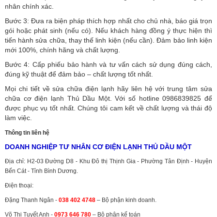
nhân chính xác.
Bước 3: Đưa ra biện pháp thích hợp nhất cho chủ nhà, báo giá trọn
gói hoặc phát sinh (nếu có).
Nếu khách hàng đồng ý thực hiện thì
tiến hành sửa chữa, thay thế linh kiện (nếu cần). Đảm bảo linh kiện
mới 100%, chính hãng và chất lượng.
Bước 4: Cấp phiếu bảo hành và tư vấn cách sử dụng đúng cách,
đúng kỹ thuật để đảm bảo – chất lượng tốt nhất.
Mọi chi tiết về sửa chữa điện lạnh hãy liên hệ với trung tâm sửa
chữa cơ điện lạnh Thủ Dầu Một. Với số hotline 0986839825 để
được phục vụ tốt nhất. Chúng tôi cam kết về chất lượng và thái độ
làm việc.
Thông tin liên hệ
DOANH NGHIỆP TƯ NHÂN CƠ ĐIỆN LẠNH THỦ DẦU MỘT
Địa chỉ: H2-03 Đường D8 - Khu Đô thị Thịnh Gia - Phường Tân Định - Huyện
Bến Cát - Tỉnh Bình Dương.
Điện thoại:
Đặng Thanh Ngân -
038 402 4748
– Bộ phận kinh doanh.
Võ Thị Tuyết Anh -
0973 646 780
– Bộ phận kế toán