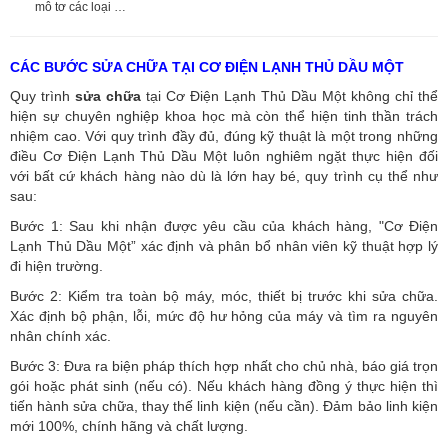
mô tơ các loại …
CÁC BƯỚC SỬA CHỮA TẠI CƠ ĐIỆN LẠNH THỦ DẦU MỘT
Quy trình
sửa chữa
tại Cơ Điện Lạnh Thủ Dầu Một không chỉ thể
hiện sự chuyên nghiệp khoa học mà còn thể hiện tinh thần trách
nhiệm cao. Với quy trình đầy đủ, đúng kỹ thuật là một trong những
điều Cơ Điện Lạnh Thủ Dầu Một luôn nghiêm ngặt thực hiện đối
với bất cứ khách hàng nào dù là lớn hay bé, quy trình cụ thể như
sau:
Bước 1: Sau khi nhận được yêu cầu của khách hàng, "Cơ Điện
Lạnh Thủ Dầu Một” xác định và phân bổ nhân viên kỹ thuật hợp lý
đi hiện trường.
Bước 2: Kiểm tra toàn bộ máy, móc, thiết bị trước khi sửa chữa.
Xác định bộ phận, lỗi, mức độ hư hỏng của máy và tìm ra nguyên
nhân chính xác.
Bước 3: Đưa ra biện pháp thích hợp nhất cho chủ nhà, báo giá trọn
gói hoặc phát sinh (nếu có).
Nếu khách hàng đồng ý thực hiện thì
tiến hành sửa chữa, thay thế linh kiện (nếu cần). Đảm bảo linh kiện
mới 100%, chính hãng và chất lượng.