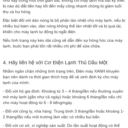
như vậy trong một thời gian dài, không chỉ máy lạnh mà bất kỳ thiết
bị nào dù đắt tiền hay tốt đến mấy cũng nhanh chóng bị giảm tuổi
thọ và hư hỏng.
Đặc biệt đối với dàn nóng là bộ phận tản nhiệt cho máy lạnh, nếu bị
nhiều bụi bám vào, dàn nóng không thể tản nhiệt tốt và bị quá tải,
khiến cho máy lạnh tự động bị ngắt điện.
Nếu tình trạng này kéo dài cũng sẽ dẫn đến sự hỏng hóc của máy
lạnh, buộc bạn phải tốn rất nhiều chi phí để sửa chữa.
4. Hãy liên hệ với Cơ Điện Lạnh Thủ Dầu Một
Nhằm ngăn chặn những tình trạng trên, Điện máy XANH khuyên
bạn nên dành ra thời gian thích hợp để vệ sinh định kỳ cho máy
lạnh của mình:
- Đối với hộ gia đình: Khoảng từ 3 – 4 tháng/lần nếu thường xuyên
mở máy lạnh (gần như cả ngày) hoặc khoảng 6 tháng/lần nếu chỉ
cho máy hoạt động từ 6 - 8 tiếng/ngày .
- Đối với công ty, nhà hàng: Trung bình 3 tháng/lần hoặc khoảng 1-
2 tháng/lần nếu môi trường làm việc có nhiều bụi bẩn.
- Đối với cơ sở, xí nghiệp sản xuất: Do tần suất hoạt động có thể