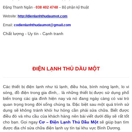
Đặng Thanh Ngân -
038 402 4748
– Bộ phận kỹ thuật
Website:
http://dienlanhthudaumot.
com
Email:
codienlanhthudaumot@gmail.com
Chất lượng - Uy tín - Cạnh tranh
Vận tải hàng hóa
,
Dịch vụ hải quan ở Bình Dương
,
Dịch vụ hải
quan tại Bình Dương
,
Dịch vụ hải quan ở Hồ Chí Minh
,
Dịch vụ khai
báo hải quan tại Hồ Chí Minh
,
Công ty Dịch vụ hải quan ở Bình
Dương
,
Công ty dịch vụ hải quan ở Hồ Chí Minh
ĐIỆN LẠNH THỦ DẦU MỘT
Các thiết bị điện lạnh như tủ lạnh, điều hòa, bình nóng lạnh, lo vi
sóng, đồ điện trong gia đình,.. là những thiết bị được sử dụng phổ
biến trong các gia đình hiện nay và nó đang ngày càng có vai trò
quan trọng trong đời sống chúng ta. Đặc biệt sau một quá trình sử
dụng sẽ không tránh khỏi hư hỏng cần phải sửa chữa. Biết được
điều đó và nhu cầu của khách hàng nên bài viết dưới đây sẽ rất tốt
cho bạn. Gọi ngay
Cơ – Điện Lạnh Thủ Dầu Một
sẽ giúp bạn tìm
được địa chỉ sửa chữa điện lạnh uy tín tại khu vực Bình Dương.