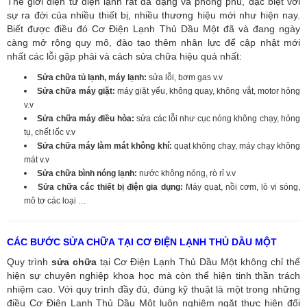
Thế giới điện tử điện lạnh rất đa dạng và phong phú, đặc biệt với
sự ra đời của nhiều thiết bị, nhiều thương hiệu mới như hiện nay.
Biết được điều đó Cơ Điện Lạnh Thủ Dầu Một đã và đang ngày
càng mở rộng quy mô, đào tạo thêm nhân lực để cập nhật mới
nhất các lỗi gặp phải và cách sửa chữa hiệu quả nhất:
Sửa chữa tủ lạnh, máy lạnh:
sửa lỗi, bơm gas v.v
Sửa chữa máy giặt:
máy giặt yếu, không quay, không vắt, motor hỏng
v.v
Sửa chữa máy điều hòa:
sửa các lỗi như cục nóng không chạy, hỏng
tụ, chết lốc v.v
Sửa chữa máy làm mát không khí:
quạt không chạy, máy chạy không
mát v.v
Sửa chữa bình nóng lạnh:
nước không nóng, rò rỉ v.v
Sửa chữa các thiết bị điện gia dụng:
Máy quạt, nồi cơm, lò vi sóng,
mô tơ các loại …
CÁC BƯỚC SỬA CHỮA TẠI CƠ ĐIỆN LẠNH THỦ DẦU MỘT
Quy trình
sửa chữa
tại Cơ Điện Lạnh Thủ Dầu Một không chỉ thể
hiện sự chuyên nghiệp khoa học mà còn thể hiện tinh thần trách
nhiệm cao. Với quy trình đầy đủ, đúng kỹ thuật là một trong những
điều Cơ Điện Lạnh Thủ Dầu Một luôn nghiêm ngặt thực hiện đối