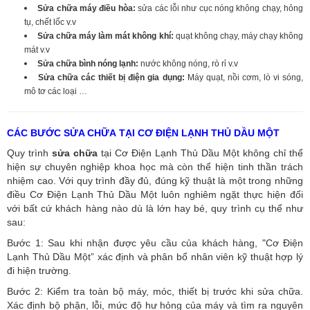
Sửa chữa máy điều hòa:
sửa các lỗi như cục nóng không chạy, hỏng
tụ, chết lốc v.v
Sửa chữa máy làm mát không khí:
quạt không chạy, máy chạy không
mát v.v
Sửa chữa bình nóng lạnh:
nước không nóng, rò rỉ v.v
Sửa chữa các thiết bị điện gia dụng:
Máy quạt, nồi cơm, lò vi sóng,
mô tơ các loại …
CÁC BƯỚC SỬA CHỮA TẠI CƠ ĐIỆN LẠNH THỦ DẦU MỘT
Quy trình
sửa chữa
tại Cơ Điện Lạnh Thủ Dầu Một không chỉ thể
hiện sự chuyên nghiệp khoa học mà còn thể hiện tinh thần trách
nhiệm cao. Với quy trình đầy đủ, đúng kỹ thuật là một trong những
điều Cơ Điện Lạnh Thủ Dầu Một luôn nghiêm ngặt thực hiện đối
với bất cứ khách hàng nào dù là lớn hay bé, quy trình cụ thể như
sau:
Bước 1: Sau khi nhận được yêu cầu của khách hàng, "Cơ Điện
Lạnh Thủ Dầu Một” xác định và phân bổ nhân viên kỹ thuật hợp lý
đi hiện trường.
Bước 2: Kiểm tra toàn bộ máy, móc, thiết bị trước khi sửa chữa.
Xác định bộ phận, lỗi, mức độ hư hỏng của máy và tìm ra nguyên