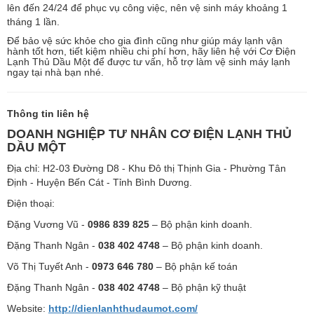
lên đến 24/24 để phục vụ công việc, nên vệ sinh máy khoảng 1
tháng 1 lần.
Để bảo vệ sức khỏe cho gia đình cũng như giúp máy lạnh vận
hành tốt hơn, tiết kiệm nhiều chi phí hơn, hãy liên hệ với Cơ Điện
Lạnh Thủ Dầu Một để được tư vấn, hỗ trợ làm vệ sinh máy lạnh
ngay tại nhà bạn nhé.
Thông tin liên hệ
DOANH NGHIỆP TƯ NHÂN CƠ ĐIỆN LẠNH THỦ
DẦU MỘT
Địa chỉ: H2-03 Đường D8 - Khu Đô thị Thịnh Gia - Phường Tân
Định - Huyện Bến Cát - Tỉnh Bình Dương.
Điện thoại:
Đặng Vương Vũ -
0986 839 825
– Bộ phận kinh doanh.
Đặng Thanh Ngân -
038 402 4748
– Bộ phận kinh doanh.
Võ Thị Tuyết Anh -
0973 646 780
– Bộ phận kế toán
Đặng Thanh Ngân -
038 402 4748
– Bộ phận kỹ thuật
Website:
http://dienlanhthudaumot.com/