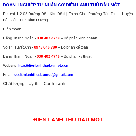
DOANH NGHIỆP TƯ NHÂN CƠ ĐIỆN LẠNH THỦ DẦU MỘT
Địa chỉ: H2-03 Đường D8 - Khu Đô thị Thịnh Gia - Phường Tân Định - Huyện
Bến Cát - Tỉnh Bình Dương.
Điện thoại:
Đặng Thanh Ngân -
038 402 4748
– Bộ phận kinh doanh.
Võ Thị Tuyết Anh -
0973 646 780
– Bộ phận kế toán
Đặng Thanh Ngân -
038 402 4748
– Bộ phận kỹ thuật
Website:
http://dienlanhthudaumot.
com
Email:
codienlanhthudaumot@gmail.com
Chất lượng - Uy tín - Cạnh tranh
Vận tải hàng hóa
,
Dịch vụ hải quan ở Bình Dương
,
Dịch vụ hải
quan tại Bình Dương
,
Dịch vụ hải quan ở Hồ Chí Minh
,
Dịch vụ khai
báo hải quan tại Hồ Chí Minh
,
Công ty Dịch vụ hải quan ở Bình
Dương
,
Công ty dịch vụ hải quan ở Hồ Chí Minh
ĐIỆN LẠNH THỦ DẦU MỘT