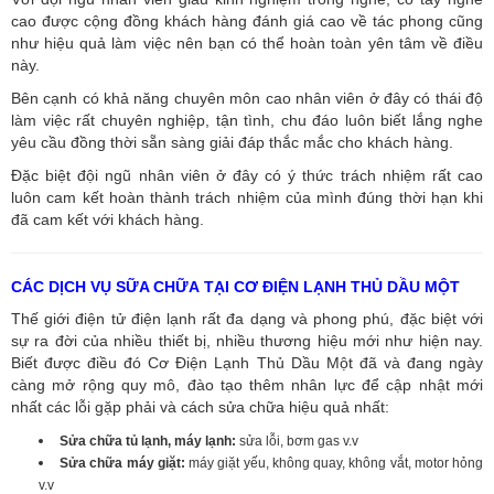
cao được cộng đồng khách hàng đánh giá cao về tác phong cũng
như hiệu quả làm việc nên bạn có thể hoàn toàn yên tâm về điều
này.
Bên cạnh có khả năng chuyên môn cao nhân viên ở đây có thái độ
làm việc rất chuyên nghiệp, tận tình, chu đáo luôn biết lắng nghe
yêu cầu đồng thời sẵn sàng giải đáp thắc mắc cho khách hàng.
Đặc biệt đội ngũ nhân viên ở đây có ý thức trách nhiệm rất cao
luôn cam kết hoàn thành trách nhiệm của mình đúng thời hạn khi
đã cam kết với khách hàng.
CÁC DỊCH VỤ SỮA CHỮA TẠI CƠ ĐIỆN LẠNH THỦ DẦU MỘT
Thế giới điện tử điện lạnh rất đa dạng và phong phú, đặc biệt với
sự ra đời của nhiều thiết bị, nhiều thương hiệu mới như hiện nay.
Biết được điều đó Cơ Điện Lạnh Thủ Dầu Một đã và đang ngày
càng mở rộng quy mô, đào tạo thêm nhân lực để cập nhật mới
nhất các lỗi gặp phải và cách sửa chữa hiệu quả nhất:
Sửa chữa tủ lạnh, máy lạnh:
sửa lỗi, bơm gas v.v
Sửa chữa máy giặt:
máy giặt yếu, không quay, không vắt, motor hỏng
v.v