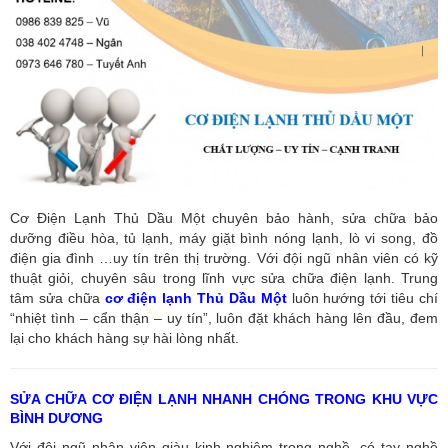
Cơ Điện Lạnh Thủ Dầu Một chuyên bảo hành, sửa chữa bảo
dưỡng điều hòa, tủ lạnh, máy giặt bình nóng lạnh, lò vi song, đồ
điện gia đình …uy tín trên thị trường. Với đội ngũ nhân viên có kỹ
thuật giỏi, chuyên sâu trong lĩnh vực sửa chữa điện lạnh. Trung
tâm sửa chữa
cơ điện lạnh Thủ Dầu Một
luôn hướng tới tiêu chí
“nhiệt tình – cẩn thận – uy tín”, luôn đặt khách hàng lên đầu, đem
lại cho khách hàng sự hài lòng nhất.
SỬA CHỮA CƠ ĐIỆN LẠNH NHANH CHÓNG TRONG KHU VỰC
BÌNH DƯƠNG
Với đội ngũ nhân viên giàu kinh nghiệm trong nghề, có tay nghề