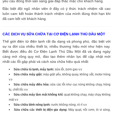
yêu cầu đồng thời sẵn sàng giải đáp thắc mắc cho khách hàng.
Đặc biệt đội ngũ nhân viên ở đây có ý thức trách nhiệm rất cao
luôn cam kết hoàn thành trách nhiệm của mình đúng thời hạn khi
đã cam kết với khách hàng.
CÁC DỊCH VỤ SỮA CHỮA TẠI CƠ ĐIỆN LẠNH THỦ DẦU MỘT
Thế giới điện tử điện lạnh rất đa dạng và phong phú, đặc biệt với
sự ra đời của nhiều thiết bị, nhiều thương hiệu mới như hiện nay.
Biết được điều đó Cơ Điện Lạnh Thủ Dầu Một đã và đang ngày
càng mở rộng quy mô, đào tạo thêm nhân lực để cập nhật mới
nhất các lỗi gặp phải và cách sửa chữa hiệu quả nhất:
Sửa chữa tủ lạnh, máy lạnh:
sửa lỗi, bơm gas v.v
Sửa chữa máy giặt:
máy giặt yếu, không quay, không vắt, motor hỏng
v.v
Sửa chữa máy điều hòa:
sửa các lỗi như cục nóng không chạy, hỏng
tụ, chết lốc v.v
Sửa chữa máy làm mát không khí:
quạt không chạy, máy chạy không
mát v.v
Sửa chữa bình nóng lạnh:
nước không nóng, rò rỉ v.v
Sửa chữa các thiết bị điện gia dụng:
Máy quạt, nồi cơm, lò vi sóng,