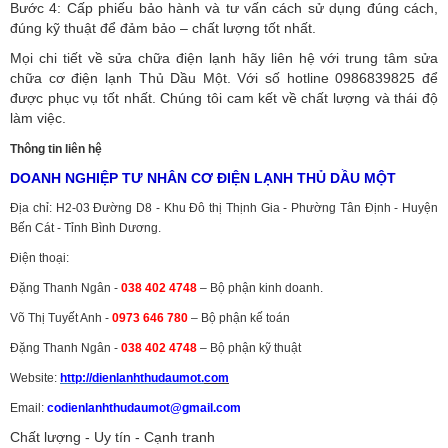
Bước 4: Cấp phiếu bảo hành và tư vấn cách sử dụng đúng cách,
đúng kỹ thuật để đảm bảo – chất lượng tốt nhất.
Mọi chi tiết về sửa chữa điện lạnh hãy liên hệ với trung tâm sửa
chữa cơ điện lạnh Thủ Dầu Một. Với số hotline 0986839825 để
được phục vụ tốt nhất. Chúng tôi cam kết về chất lượng và thái độ
làm việc.
Thông tin liên hệ
DOANH NGHIỆP TƯ NHÂN CƠ ĐIỆN LẠNH THỦ DẦU MỘT
Địa chỉ: H2-03 Đường D8 - Khu Đô thị Thịnh Gia - Phường Tân Định - Huyện
Bến Cát - Tỉnh Bình Dương.
Điện thoại:
Đặng Thanh Ngân -
038 402 4748
– Bộ phận kinh doanh.
Võ Thị Tuyết Anh -
0973 646 780
– Bộ phận kế toán
Đặng Thanh Ngân -
038 402 4748
– Bộ phận kỹ thuật
Website:
http://dienlanhthudaumot.
com
Email:
codienlanhthudaumot@gmail.com
Chất lượng - Uy tín - Cạnh tranh