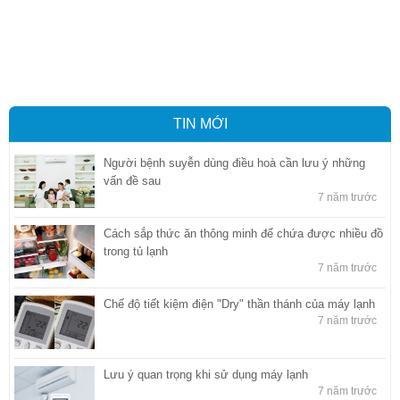
Vận tải hàng hóa
,
Dịch vụ hải quan ở Bình Dương
,
Dịch vụ hải
quan tại Bình Dương
,
Dịch vụ hải quan ở Hồ Chí Minh
,
Dịch vụ khai
báo hải quan tại Hồ Chí Minh
,
Công ty Dịch vụ hải quan ở Bình
Dương
,
Công ty dịch vụ hải quan ở Hồ Chí Minh
TIN MỚI
Người bệnh suyễn dùng điều hoà cần lưu ý những
vấn đề sau
7 năm trước
Cách sắp thức ăn thông minh để chứa được nhiều đồ
trong tủ lạnh
7 năm trước
Chế độ tiết kiệm điện "Dry" thần thánh của máy lạnh
7 năm trước
Lưu ý quan trọng khi sử dụng máy lạnh
7 năm trước