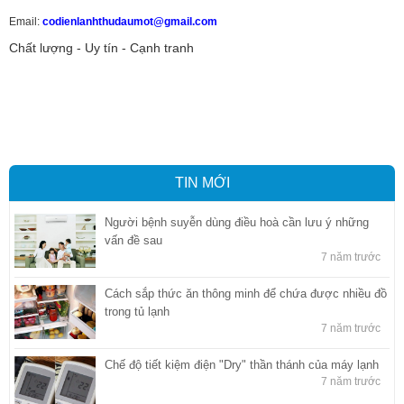
Email:
codienlanhthudaumot@gmail.com
Chất lượng - Uy tín - Cạnh tranh
Vận tải hàng hóa
,
Dịch vụ hải quan ở Bình Dương
,
Dịch vụ hải
quan tại Bình Dương
,
Dịch vụ hải quan ở Hồ Chí Minh
,
Dịch vụ khai
báo hải quan tại Hồ Chí Minh
,
Công ty Dịch vụ hải quan ở Bình
Dương
,
Công ty dịch vụ hải quan ở Hồ Chí Minh
TIN MỚI
Người bệnh suyễn dùng điều hoà cần lưu ý những
vấn đề sau
7 năm trước
Cách sắp thức ăn thông minh để chứa được nhiều đồ
trong tủ lạnh
7 năm trước
Chế độ tiết kiệm điện "Dry" thần thánh của máy lạnh
7 năm trước