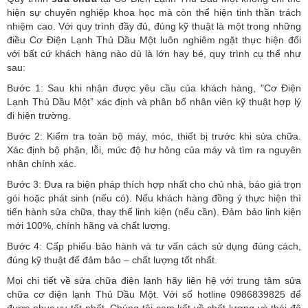
hiện sự chuyên nghiệp khoa học mà còn thể hiện tinh thần trách
nhiệm cao. Với quy trình đầy đủ, đúng kỹ thuật là một trong những
điều Cơ Điện Lạnh Thủ Dầu Một luôn nghiêm ngặt thực hiện đối
với bất cứ khách hàng nào dù là lớn hay bé, quy trình cụ thể như
sau:
Bước 1: Sau khi nhận được yêu cầu của khách hàng, "Cơ Điện
Lạnh Thủ Dầu Một” xác định và phân bổ nhân viên kỹ thuật hợp lý
đi hiện trường.
Bước 2: Kiểm tra toàn bộ máy, móc, thiết bị trước khi sửa chữa.
Xác định bộ phận, lỗi, mức độ hư hỏng của máy và tìm ra nguyên
nhân chính xác.
Bước 3: Đưa ra biện pháp thích hợp nhất cho chủ nhà, báo giá trọn
gói hoặc phát sinh (nếu có).
Nếu khách hàng đồng ý thực hiện thì
tiến hành sửa chữa, thay thế linh kiện (nếu cần). Đảm bảo linh kiện
mới 100%, chính hãng và chất lượng.
Bước 4: Cấp phiếu bảo hành và tư vấn cách sử dụng đúng cách,
đúng kỹ thuật để đảm bảo – chất lượng tốt nhất.
Mọi chi tiết về sửa chữa điện lạnh hãy liên hệ với trung tâm sửa
chữa cơ điện lạnh Thủ Dầu Một. Với số hotline 0986839825 để