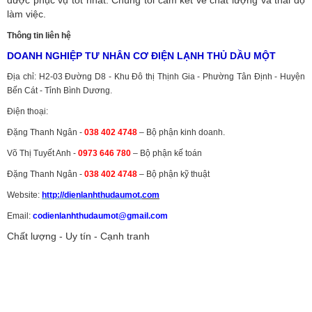
được phục vụ tốt nhất. Chúng tôi cam kết về chất lượng và thái độ
làm việc.
Thông tin liên hệ
DOANH NGHIỆP TƯ NHÂN CƠ ĐIỆN LẠNH THỦ DẦU MỘT
Địa chỉ: H2-03 Đường D8 - Khu Đô thị Thịnh Gia - Phường Tân Định - Huyện
Bến Cát - Tỉnh Bình Dương.
Điện thoại:
Đặng Thanh Ngân -
038 402 4748
– Bộ phận kinh doanh.
Võ Thị Tuyết Anh -
0973 646 780
– Bộ phận kế toán
Đặng Thanh Ngân -
038 402 4748
– Bộ phận kỹ thuật
Website:
http://dienlanhthudaumot.
com
Email:
codienlanhthudaumot@gmail.com
Chất lượng - Uy tín - Cạnh tranh
Vận tải hàng hóa
,
Dịch vụ hải quan ở Bình Dương
,
Dịch vụ hải
quan tại Bình Dương
,
Dịch vụ hải quan ở Hồ Chí Minh
,
Dịch vụ khai
báo hải quan tại Hồ Chí Minh
,
Công ty Dịch vụ hải quan ở Bình
Dương
,
Công ty dịch vụ hải quan ở Hồ Chí Minh