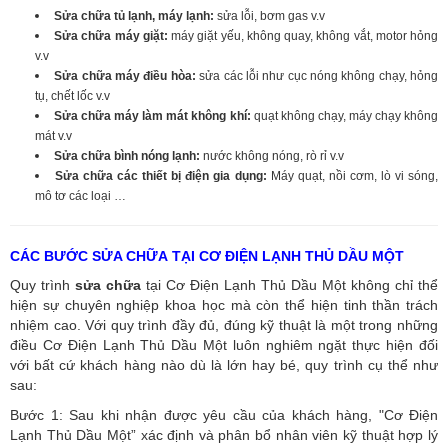
Sửa chữa tủ lạnh, máy lạnh:
sửa lỗi, bơm gas v.v
Sửa chữa máy giặt:
máy giặt yếu, không quay, không vắt, motor hỏng
v.v
Sửa chữa máy điều hòa:
sửa các lỗi như cục nóng không chạy, hỏng
tụ, chết lốc v.v
Sửa chữa máy làm mát không khí:
quạt không chạy, máy chạy không
mát v.v
Sửa chữa bình nóng lạnh:
nước không nóng, rò rỉ v.v
Sửa chữa các thiết bị điện gia dụng:
Máy quạt, nồi cơm, lò vi sóng,
mô tơ các loại …
CÁC BƯỚC SỬA CHỮA TẠI CƠ ĐIỆN LẠNH THỦ DẦU MỘT
Quy trình
sửa chữa
tại Cơ Điện Lạnh Thủ Dầu Một không chỉ thể
hiện sự chuyên nghiệp khoa học mà còn thể hiện tinh thần trách
nhiệm cao. Với quy trình đầy đủ, đúng kỹ thuật là một trong những
điều Cơ Điện Lạnh Thủ Dầu Một luôn nghiêm ngặt thực hiện đối
với bất cứ khách hàng nào dù là lớn hay bé, quy trình cụ thể như
sau:
Bước 1: Sau khi nhận được yêu cầu của khách hàng, "Cơ Điện
Lạnh Thủ Dầu Một” xác định và phân bổ nhân viên kỹ thuật hợp lý