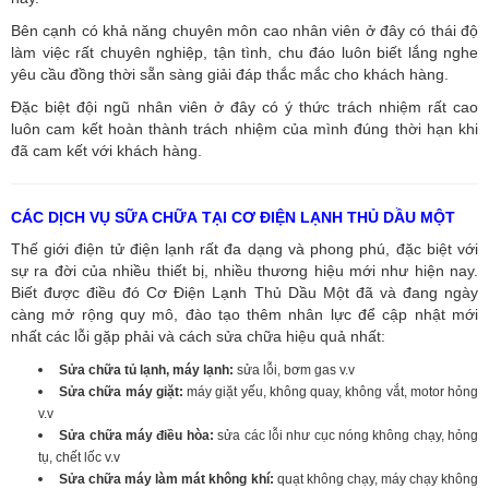
Bên cạnh có khả năng chuyên môn cao nhân viên ở đây có thái độ
làm việc rất chuyên nghiệp, tận tình, chu đáo luôn biết lắng nghe
yêu cầu đồng thời sẵn sàng giải đáp thắc mắc cho khách hàng.
Đặc biệt đội ngũ nhân viên ở đây có ý thức trách nhiệm rất cao
luôn cam kết hoàn thành trách nhiệm của mình đúng thời hạn khi
đã cam kết với khách hàng.
CÁC DỊCH VỤ SỮA CHỮA TẠI CƠ ĐIỆN LẠNH THỦ DẦU MỘT
Thế giới điện tử điện lạnh rất đa dạng và phong phú, đặc biệt với
sự ra đời của nhiều thiết bị, nhiều thương hiệu mới như hiện nay.
Biết được điều đó Cơ Điện Lạnh Thủ Dầu Một đã và đang ngày
càng mở rộng quy mô, đào tạo thêm nhân lực để cập nhật mới
nhất các lỗi gặp phải và cách sửa chữa hiệu quả nhất:
Sửa chữa tủ lạnh, máy lạnh:
sửa lỗi, bơm gas v.v
Sửa chữa máy giặt:
máy giặt yếu, không quay, không vắt, motor hỏng
v.v
Sửa chữa máy điều hòa:
sửa các lỗi như cục nóng không chạy, hỏng
tụ, chết lốc v.v
Sửa chữa máy làm mát không khí:
quạt không chạy, máy chạy không