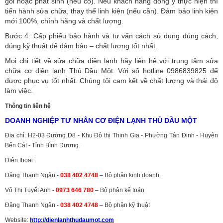
gói hoặc phát sinh (nếu có).
Nếu khách hàng đồng ý thực hiện thì
tiến hành sửa chữa, thay thế linh kiện (nếu cần). Đảm bảo linh kiện
mới 100%, chính hãng và chất lượng.
Bước 4: Cấp phiếu bảo hành và tư vấn cách sử dụng đúng cách,
đúng kỹ thuật để đảm bảo – chất lượng tốt nhất.
Mọi chi tiết về sửa chữa điện lạnh hãy liên hệ với trung tâm sửa
chữa cơ điện lạnh Thủ Dầu Một. Với số hotline 0986839825 để
được phục vụ tốt nhất. Chúng tôi cam kết về chất lượng và thái độ
làm việc.
Thông tin liên hệ
DOANH NGHIỆP TƯ NHÂN CƠ ĐIỆN LẠNH THỦ DẦU MỘT
Địa chỉ: H2-03 Đường D8 - Khu Đô thị Thịnh Gia - Phường Tân Định - Huyện
Bến Cát - Tỉnh Bình Dương.
Điện thoại:
Đặng Thanh Ngân -
038 402 4748
– Bộ phận kinh doanh.
Võ Thị Tuyết Anh -
0973 646 780
– Bộ phận kế toán
Đặng Thanh Ngân -
038 402 4748
– Bộ phận kỹ thuật
Website:
http://dienlanhthudaumot.
com