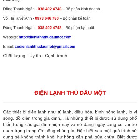
Đặng Thanh Ngân -
038 402 4748
– Bộ phận kinh doanh.
Võ Thị Tuyết Anh -
0973 646 780
– Bộ phận kế toán
Đặng Thanh Ngân -
038 402 4748
– Bộ phận kỹ thuật
Website:
http://dienlanhthudaumot.
com
Email:
codienlanhthudaumot@gmail.com
Chất lượng - Uy tín - Cạnh tranh
Vận tải hàng hóa
,
Dịch vụ hải quan ở Bình Dương
,
Dịch vụ hải
quan tại Bình Dương
,
Dịch vụ hải quan ở Hồ Chí Minh
,
Dịch vụ khai
báo hải quan tại Hồ Chí Minh
,
Công ty Dịch vụ hải quan ở Bình
Dương
,
Công ty dịch vụ hải quan ở Hồ Chí Minh
ĐIỆN LẠNH THỦ DẦU MỘT
Các thiết bị điện lạnh như tủ lạnh, điều hòa, bình nóng lạnh, lo vi
sóng, đồ điện trong gia đình,.. là những thiết bị được sử dụng phổ
biến trong các gia đình hiện nay và nó đang ngày càng có vai trò
quan trọng trong đời sống chúng ta. Đặc biệt sau một quá trình sử
dụng sẽ không tránh khỏi hư hỏng cần phải sửa chữa. Biết được