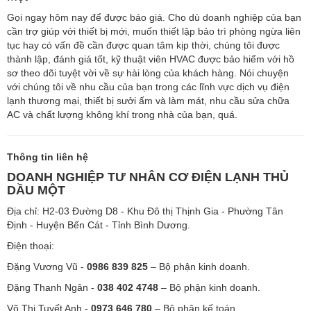
Gọi ngay hôm nay để được báo giá. Cho dù doanh nghiệp của bạn
cần trợ giúp với thiết bị mới, muốn thiết lập bảo trì phòng ngừa liên
tục hay có vấn đề cần được quan tâm kịp thời, chúng tôi được
thành lập, đánh giá tốt, kỹ thuật viên HVAC được bảo hiểm với hồ
sơ theo dõi tuyệt vời về sự hài lòng của khách hàng. Nói chuyện
với chúng tôi về nhu cầu của bạn trong các lĩnh vực dịch vụ điện
lạnh thương mại, thiết bị sưởi ấm và làm mát, nhu cầu sửa chữa
AC và chất lượng không khí trong nhà của bạn, quá.
Thông tin liên hệ
DOANH NGHIỆP TƯ NHÂN CƠ ĐIỆN LẠNH THỦ
DẦU MỘT
Địa chỉ: H2-03 Đường D8 - Khu Đô thị Thịnh Gia - Phường Tân
Định - Huyện Bến Cát - Tỉnh Bình Dương.
Điện thoại:
Đặng Vương Vũ -
0986 839 825
– Bộ phận kinh doanh.
Đặng Thanh Ngân -
038 402 4748
– Bộ phận kinh doanh.
Võ Thị Tuyết Anh -
0973 646 780
– Bộ phận kế toán