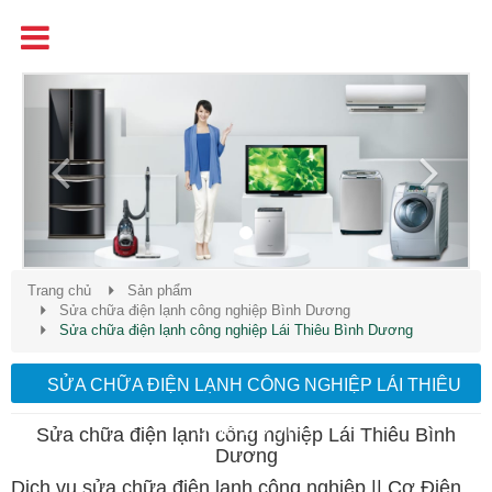
Tên
Chất Lượng - Uy Tín - Giá Cạnh Tranh
Previous
Next
Trang chủ
Sản phẩm
Sửa chữa điện lạnh công nghiệp Bình Dương
Sửa chữa điện lạnh công nghiệp Lái Thiêu Bình Dương
SỬA CHỮA ĐIỆN LẠNH CÔNG NGHIỆP LÁI THIÊU
BÌNH DƯƠNG
Sửa chữa điện lạnh công nghiệp Lái Thiêu Bình
Dương
Dịch vụ sửa chữa điện lạnh công nghiệp || Cơ Điện