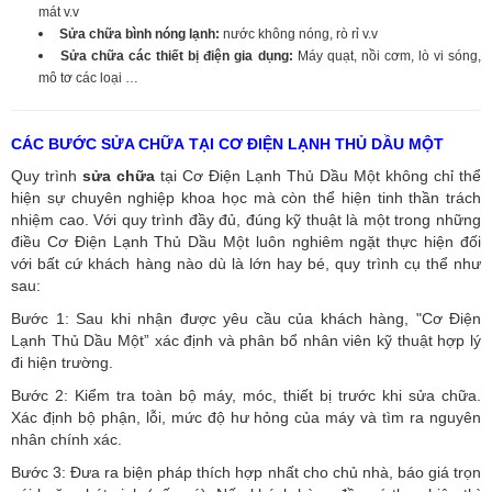
mát v.v
Sửa chữa bình nóng lạnh:
nước không nóng, rò rỉ v.v
Sửa chữa các thiết bị điện gia dụng:
Máy quạt, nồi cơm, lò vi sóng,
mô tơ các loại …
CÁC BƯỚC SỬA CHỮA TẠI CƠ ĐIỆN LẠNH THỦ DẦU MỘT
Quy trình
sửa chữa
tại Cơ Điện Lạnh Thủ Dầu Một không chỉ thể
hiện sự chuyên nghiệp khoa học mà còn thể hiện tinh thần trách
nhiệm cao. Với quy trình đầy đủ, đúng kỹ thuật là một trong những
điều Cơ Điện Lạnh Thủ Dầu Một luôn nghiêm ngặt thực hiện đối
với bất cứ khách hàng nào dù là lớn hay bé, quy trình cụ thể như
sau:
Bước 1: Sau khi nhận được yêu cầu của khách hàng, "Cơ Điện
Lạnh Thủ Dầu Một” xác định và phân bổ nhân viên kỹ thuật hợp lý
đi hiện trường.
Bước 2: Kiểm tra toàn bộ máy, móc, thiết bị trước khi sửa chữa.
Xác định bộ phận, lỗi, mức độ hư hỏng của máy và tìm ra nguyên
nhân chính xác.
Bước 3: Đưa ra biện pháp thích hợp nhất cho chủ nhà, báo giá trọn