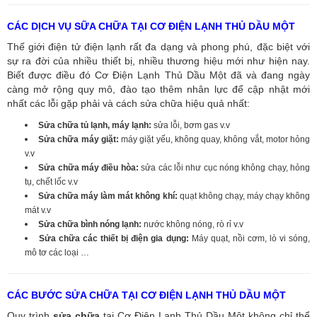
CÁC DỊCH VỤ SỮA CHỮA TẠI CƠ ĐIỆN LẠNH THỦ DẦU MỘT
Thế giới điện tử điện lạnh rất đa dạng và phong phú, đặc biệt với
sự ra đời của nhiều thiết bị, nhiều thương hiệu mới như hiện nay.
Biết được điều đó Cơ Điện Lạnh Thủ Dầu Một đã và đang ngày
càng mở rộng quy mô, đào tạo thêm nhân lực để cập nhật mới
nhất các lỗi gặp phải và cách sửa chữa hiệu quả nhất:
Sửa chữa tủ lạnh, máy lạnh:
sửa lỗi, bơm gas v.v
Sửa chữa máy giặt:
máy giặt yếu, không quay, không vắt, motor hỏng
v.v
Sửa chữa máy điều hòa:
sửa các lỗi như cục nóng không chạy, hỏng
tụ, chết lốc v.v
Sửa chữa máy làm mát không khí:
quạt không chạy, máy chạy không
mát v.v
Sửa chữa bình nóng lạnh:
nước không nóng, rò rỉ v.v
Sửa chữa các thiết bị điện gia dụng:
Máy quạt, nồi cơm, lò vi sóng,
mô tơ các loại …
CÁC BƯỚC SỬA CHỮA TẠI CƠ ĐIỆN LẠNH THỦ DẦU MỘT
Quy trình
sửa chữa
tại Cơ Điện Lạnh Thủ Dầu Một không chỉ thể