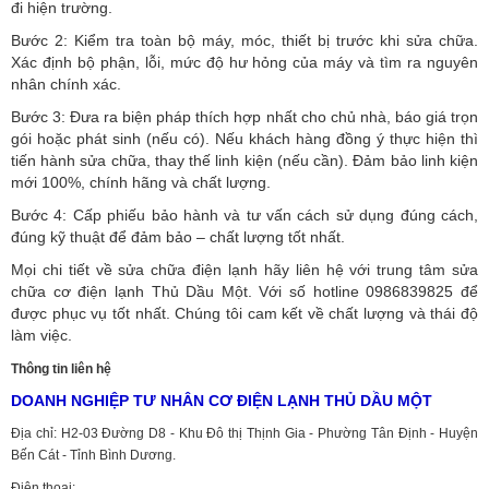
đi hiện trường.
Bước 2: Kiểm tra toàn bộ máy, móc, thiết bị trước khi sửa chữa.
Xác định bộ phận, lỗi, mức độ hư hỏng của máy và tìm ra nguyên
nhân chính xác.
Bước 3: Đưa ra biện pháp thích hợp nhất cho chủ nhà, báo giá trọn
gói hoặc phát sinh (nếu có).
Nếu khách hàng đồng ý thực hiện thì
tiến hành sửa chữa, thay thế linh kiện (nếu cần). Đảm bảo linh kiện
mới 100%, chính hãng và chất lượng.
Bước 4: Cấp phiếu bảo hành và tư vấn cách sử dụng đúng cách,
đúng kỹ thuật để đảm bảo – chất lượng tốt nhất.
Mọi chi tiết về sửa chữa điện lạnh hãy liên hệ với trung tâm sửa
chữa cơ điện lạnh Thủ Dầu Một. Với số hotline 0986839825 để
được phục vụ tốt nhất. Chúng tôi cam kết về chất lượng và thái độ
làm việc.
Thông tin liên hệ
DOANH NGHIỆP TƯ NHÂN CƠ ĐIỆN LẠNH THỦ DẦU MỘT
Địa chỉ: H2-03 Đường D8 - Khu Đô thị Thịnh Gia - Phường Tân Định - Huyện
Bến Cát - Tỉnh Bình Dương.
Điện thoại: