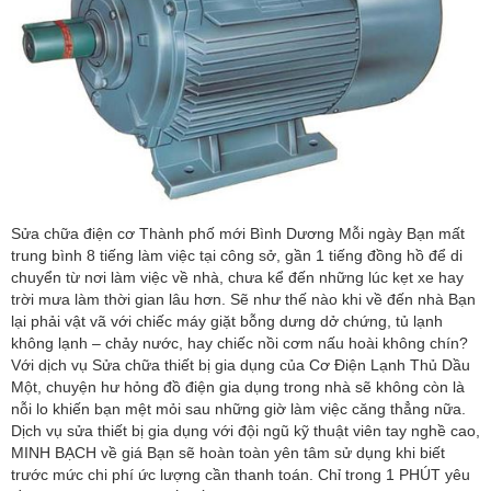
Sửa chữa điện cơ Thành phố mới Bình Dương Mỗi ngày Bạn mất
trung bình 8 tiếng làm việc tại công sở, gần 1 tiếng đồng hồ để di
chuyển từ nơi làm việc về nhà, chưa kể đến những lúc kẹt xe hay
trời mưa làm thời gian lâu hơn. Sẽ như thế nào khi về đến nhà Bạn
lại phải vật vã với chiếc máy giặt bỗng dưng dở chứng, tủ lạnh
không lạnh – chảy nước, hay chiếc nồi cơm nấu hoài không chín?
Với dịch vụ Sửa chữa thiết bị gia dụng của Cơ Điện Lạnh Thủ Dầu
Một, chuyện hư hỏng đồ điện gia dụng trong nhà sẽ không còn là
nỗi lo khiến bạn mệt mỏi sau những giờ làm việc căng thẳng nữa.
Dịch vụ sửa thiết bị gia dụng với đội ngũ kỹ thuật viên tay nghề cao,
MINH BẠCH về giá Bạn sẽ hoàn toàn yên tâm sử dụng khi biết
trước mức chi phí ức lượng cần thanh toán. Chỉ trong 1 PHÚT yêu