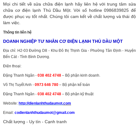
Mọi chi tiết về sửa chữa điện lạnh hãy liên hệ với trung tâm sửa
chữa cơ điện lạnh Thủ Dầu Một. Với số hotline 0986839825 để
được phục vụ tốt nhất. Chúng tôi cam kết về chất lượng và thái độ
làm việc.
Thông tin liên hệ
DOANH NGHIỆP TƯ NHÂN CƠ ĐIỆN LẠNH THỦ DẦU MỘT
Địa chỉ: H2-03 Đường D8 - Khu Đô thị Thịnh Gia - Phường Tân Định - Huyện
Bến Cát - Tỉnh Bình Dương.
Điện thoại:
Đặng Thanh Ngân -
038 402 4748
– Bộ phận kinh doanh.
Võ Thị Tuyết Anh -
0973 646 780
– Bộ phận kế toán
Đặng Thanh Ngân -
038 402 4748
– Bộ phận kỹ thuật
Website:
http://dienlanhthudaumot.
com
Email:
codienlanhthudaumot@gmail.com
Chất lượng - Uy tín - Cạnh tranh
Vận tải hàng hóa
,
Dịch vụ hải quan ở Bình Dương
,
Dịch vụ hải
quan tại Bình Dương
,
Dịch vụ hải quan ở Hồ Chí Minh
,
Dịch vụ khai