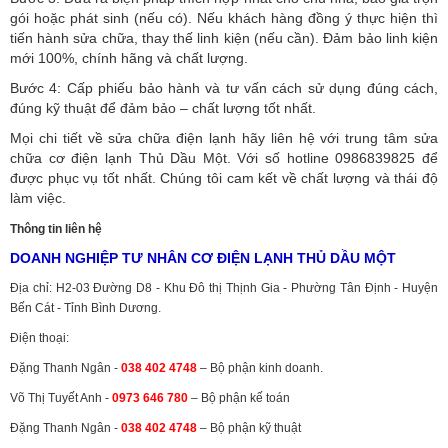
gói hoặc phát sinh (nếu có).
Nếu khách hàng đồng ý thực hiện thì
tiến hành sửa chữa, thay thế linh kiện (nếu cần). Đảm bảo linh kiện
mới 100%, chính hãng và chất lượng.
Bước 4: Cấp phiếu bảo hành và tư vấn cách sử dụng đúng cách,
đúng kỹ thuật để đảm bảo – chất lượng tốt nhất.
Mọi chi tiết về sửa chữa điện lạnh hãy liên hệ với trung tâm sửa
chữa cơ điện lạnh Thủ Dầu Một. Với số hotline 0986839825 để
được phục vụ tốt nhất. Chúng tôi cam kết về chất lượng và thái độ
làm việc.
Thông tin liên hệ
DOANH NGHIỆP TƯ NHÂN CƠ ĐIỆN LẠNH THỦ DẦU MỘT
Địa chỉ: H2-03 Đường D8 - Khu Đô thị Thịnh Gia - Phường Tân Định - Huyện
Bến Cát - Tỉnh Bình Dương.
Điện thoại:
Đặng Thanh Ngân -
038 402 4748
– Bộ phận kinh doanh.
Võ Thị Tuyết Anh -
0973 646 780
– Bộ phận kế toán
Đặng Thanh Ngân -
038 402 4748
– Bộ phận kỹ thuật