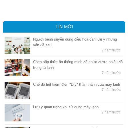
báo hải quan tại Hồ Chí Minh
,
Công ty Dịch vụ hải quan ở Bình
Dương
,
Công ty dịch vụ hải quan ở Hồ Chí Minh
TIN MỚI
Người bệnh suyễn dùng điều hoà cần lưu ý những
vấn đề sau
7 năm trước
Cách sắp thức ăn thông minh để chứa được nhiều đồ
trong tủ lạnh
7 năm trước
Chế độ tiết kiệm điện "Dry" thần thánh của máy lạnh
7 năm trước
Lưu ý quan trọng khi sử dụng máy lạnh
7 năm trước