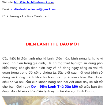
Website:
http://dienlanhthudaumot.
com
Email:
codienlanhthudaumot@gmail.com
Chất lượng - Uy tín - Cạnh tranh
Vận tải hàng hóa
,
Dịch vụ hải quan ở Bình Dương
,
Dịch vụ hải
quan tại Bình Dương
,
Dịch vụ hải quan ở Hồ Chí Minh
,
Dịch vụ khai
báo hải quan tại Hồ Chí Minh
,
Công ty Dịch vụ hải quan ở Bình
Dương
,
Công ty dịch vụ hải quan ở Hồ Chí Minh
ĐIỆN LẠNH THỦ DẦU MỘT
Các thiết bị điện lạnh như tủ lạnh, điều hòa, bình nóng lạnh, lo vi
sóng, đồ điện trong gia đình,.. là những thiết bị được sử dụng phổ
biến trong các gia đình hiện nay và nó đang ngày càng có vai trò
quan trọng trong đời sống chúng ta. Đặc biệt sau một quá trình sử
dụng sẽ không tránh khỏi hư hỏng cần phải sửa chữa. Biết được
điều đó và nhu cầu của khách hàng nên bài viết dưới đây sẽ rất tốt
cho bạn. Gọi ngay
Cơ – Điện Lạnh Thủ Dầu Một
sẽ giúp bạn tìm
được địa chỉ sửa chữa điện lạnh uy tín tại khu vực Bình Dương.