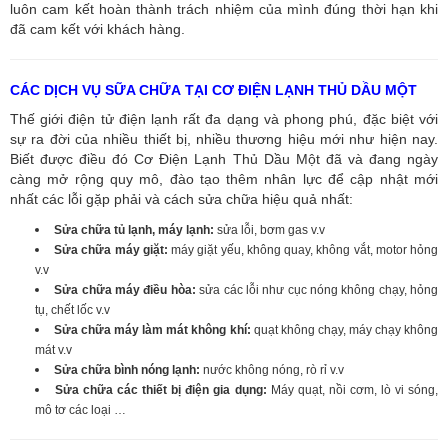
luôn cam kết hoàn thành trách nhiệm của mình đúng thời hạn khi
đã cam kết với khách hàng.
CÁC DỊCH VỤ SỮA CHỮA TẠI CƠ ĐIỆN LẠNH THỦ DẦU MỘT
Thế giới điện tử điện lạnh rất đa dạng và phong phú, đặc biệt với
sự ra đời của nhiều thiết bị, nhiều thương hiệu mới như hiện nay.
Biết được điều đó Cơ Điện Lạnh Thủ Dầu Một đã và đang ngày
càng mở rộng quy mô, đào tạo thêm nhân lực để cập nhật mới
nhất các lỗi gặp phải và cách sửa chữa hiệu quả nhất:
Sửa chữa tủ lạnh, máy lạnh:
sửa lỗi, bơm gas v.v
Sửa chữa máy giặt:
máy giặt yếu, không quay, không vắt, motor hỏng
v.v
Sửa chữa máy điều hòa:
sửa các lỗi như cục nóng không chạy, hỏng
tụ, chết lốc v.v
Sửa chữa máy làm mát không khí:
quạt không chạy, máy chạy không
mát v.v
Sửa chữa bình nóng lạnh:
nước không nóng, rò rỉ v.v
Sửa chữa các thiết bị điện gia dụng:
Máy quạt, nồi cơm, lò vi sóng,
mô tơ các loại …