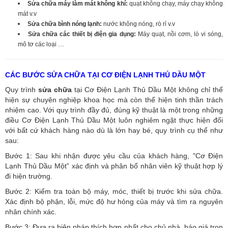
Sửa chữa máy làm mát không khí:
quạt không chạy, máy chạy không
mát v.v
Sửa chữa bình nóng lạnh:
nước không nóng, rò rỉ v.v
Sửa chữa các thiết bị điện gia dụng:
Máy quạt, nồi cơm, lò vi sóng,
mô tơ các loại …
CÁC BƯỚC SỬA CHỮA TẠI CƠ ĐIỆN LẠNH THỦ DẦU MỘT
Quy trình
sửa chữa
tại Cơ Điện Lạnh Thủ Dầu Một không chỉ thể
hiện sự chuyên nghiệp khoa học mà còn thể hiện tinh thần trách
nhiệm cao. Với quy trình đầy đủ, đúng kỹ thuật là một trong những
điều Cơ Điện Lạnh Thủ Dầu Một luôn nghiêm ngặt thực hiện đối
với bất cứ khách hàng nào dù là lớn hay bé, quy trình cụ thể như
sau:
Bước 1: Sau khi nhận được yêu cầu của khách hàng, "Cơ Điện
Lạnh Thủ Dầu Một” xác định và phân bổ nhân viên kỹ thuật hợp lý
đi hiện trường.
Bước 2: Kiểm tra toàn bộ máy, móc, thiết bị trước khi sửa chữa.
Xác định bộ phận, lỗi, mức độ hư hỏng của máy và tìm ra nguyên
nhân chính xác.
Bước 3: Đưa ra biện pháp thích hợp nhất cho chủ nhà, báo giá trọn