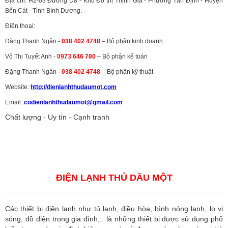
Địa chỉ: H2-03 Đường D8 - Khu Đô thị Thịnh Gia - Phường Tân Định - Huyện
Bến Cát - Tỉnh Bình Dương.
Điện thoại:
Đặng Thanh Ngân -
038 402 4748
– Bộ phận kinh doanh.
Võ Thị Tuyết Anh -
0973 646 780
– Bộ phận kế toán
Đặng Thanh Ngân -
038 402 4748
– Bộ phận kỹ thuật
Website:
http://dienlanhthudaumot.
com
Email:
codienlanhthudaumot@gmail.com
Chất lượng - Uy tín - Cạnh tranh
Vận tải hàng hóa
,
Dịch vụ hải quan ở Bình Dương
,
Dịch vụ hải
quan tại Bình Dương
,
Dịch vụ hải quan ở Hồ Chí Minh
,
Dịch vụ khai
báo hải quan tại Hồ Chí Minh
,
Công ty Dịch vụ hải quan ở Bình
Dương
,
Công ty dịch vụ hải quan ở Hồ Chí Minh
ĐIỆN LẠNH THỦ DẦU MỘT
Các thiết bị điện lạnh như tủ lạnh, điều hòa, bình nóng lạnh, lo vi
sóng, đồ điện trong gia đình,.. là những thiết bị được sử dụng phổ