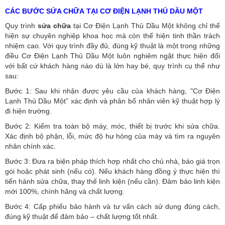
CÁC BƯỚC SỬA CHỮA TẠI CƠ ĐIỆN LẠNH THỦ DẦU MỘT
Quy trình
sửa chữa
tại Cơ Điện Lạnh Thủ Dầu Một không chỉ thể
hiện sự chuyên nghiệp khoa học mà còn thể hiện tinh thần trách
nhiệm cao. Với quy trình đầy đủ, đúng kỹ thuật là một trong những
điều Cơ Điện Lạnh Thủ Dầu Một luôn nghiêm ngặt thực hiện đối
với bất cứ khách hàng nào dù là lớn hay bé, quy trình cụ thể như
sau:
Bước 1: Sau khi nhận được yêu cầu của khách hàng, "Cơ Điện
Lạnh Thủ Dầu Một” xác định và phân bổ nhân viên kỹ thuật hợp lý
đi hiện trường.
Bước 2: Kiểm tra toàn bộ máy, móc, thiết bị trước khi sửa chữa.
Xác định bộ phận, lỗi, mức độ hư hỏng của máy và tìm ra nguyên
nhân chính xác.
Bước 3: Đưa ra biện pháp thích hợp nhất cho chủ nhà, báo giá trọn
gói hoặc phát sinh (nếu có).
Nếu khách hàng đồng ý thực hiện thì
tiến hành sửa chữa, thay thế linh kiện (nếu cần). Đảm bảo linh kiện
mới 100%, chính hãng và chất lượng.
Bước 4: Cấp phiếu bảo hành và tư vấn cách sử dụng đúng cách,
đúng kỹ thuật để đảm bảo – chất lượng tốt nhất.