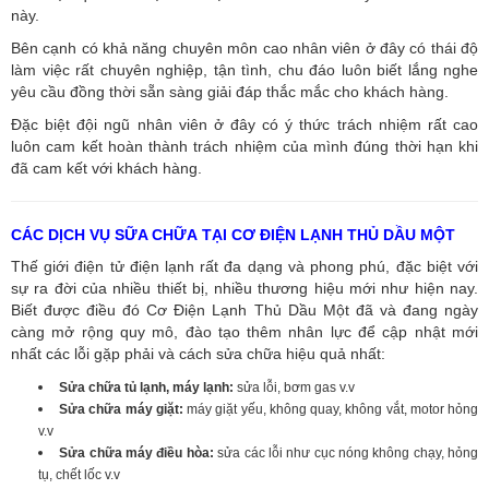
này.
Bên cạnh có khả năng chuyên môn cao nhân viên ở đây có thái độ
làm việc rất chuyên nghiệp, tận tình, chu đáo luôn biết lắng nghe
yêu cầu đồng thời sẵn sàng giải đáp thắc mắc cho khách hàng.
Đặc biệt đội ngũ nhân viên ở đây có ý thức trách nhiệm rất cao
luôn cam kết hoàn thành trách nhiệm của mình đúng thời hạn khi
đã cam kết với khách hàng.
CÁC DỊCH VỤ SỮA CHỮA TẠI CƠ ĐIỆN LẠNH THỦ DẦU MỘT
Thế giới điện tử điện lạnh rất đa dạng và phong phú, đặc biệt với
sự ra đời của nhiều thiết bị, nhiều thương hiệu mới như hiện nay.
Biết được điều đó Cơ Điện Lạnh Thủ Dầu Một đã và đang ngày
càng mở rộng quy mô, đào tạo thêm nhân lực để cập nhật mới
nhất các lỗi gặp phải và cách sửa chữa hiệu quả nhất:
Sửa chữa tủ lạnh, máy lạnh:
sửa lỗi, bơm gas v.v
Sửa chữa máy giặt:
máy giặt yếu, không quay, không vắt, motor hỏng
v.v
Sửa chữa máy điều hòa:
sửa các lỗi như cục nóng không chạy, hỏng
tụ, chết lốc v.v