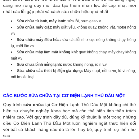
càng mở rộng quy mô, đào tạo thêm nhân lực để cập nhật mới
nhất các lỗi gặp phải và cách sửa chữa hiệu quả nhất:
Sửa chữa tủ lạnh, máy lạnh:
sửa lỗi, bơm gas v.v
Sửa chữa máy giặt:
máy giặt yếu, không quay, không vắt, motor hỏng
v.v
Sửa chữa máy điều hòa:
sửa các lỗi như cục nóng không chạy, hỏng
tụ, chết lốc v.v
Sửa chữa máy làm mát không khí:
quạt không chạy, máy chạy không
mát v.v
Sửa chữa bình nóng lạnh:
nước không nóng, rò rỉ v.v
Sửa chữa các thiết bị điện gia dụng:
Máy quạt, nồi cơm, lò vi sóng,
mô tơ các loại …
CÁC BƯỚC SỬA CHỮA TẠI CƠ ĐIỆN LẠNH THỦ DẦU MỘT
Quy trình
sửa chữa
tại Cơ Điện Lạnh Thủ Dầu Một không chỉ thể
hiện sự chuyên nghiệp khoa học mà còn thể hiện tinh thần trách
nhiệm cao. Với quy trình đầy đủ, đúng kỹ thuật là một trong những
điều Cơ Điện Lạnh Thủ Dầu Một luôn nghiêm ngặt thực hiện đối
với bất cứ khách hàng nào dù là lớn hay bé, quy trình cụ thể như
sau: