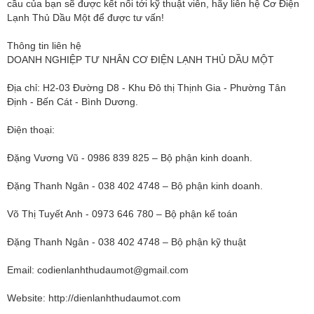
cầu của bạn sẽ được kết nối tới kỹ thuật viên, hãy liên hệ Cơ Điện
Lạnh Thủ Dầu Một để được tư vấn!
​Thông tin liên hệ
DOANH NGHIỆP TƯ NHÂN CƠ ĐIỆN LẠNH THỦ DẦU MỘT
Địa chỉ: H2-03 Đường D8 - Khu Đô thị Thịnh Gia - Phường Tân
Định - Bến Cát - Bình Dương.
Điện thoại:
Đặng Vương Vũ - 0986 839 825 – Bộ phận kinh doanh.
Đặng Thanh Ngân - 038 402 4748 – Bộ phận kinh doanh.
Võ Thị Tuyết Anh - 0973 646 780 – Bộ phận kế toán
Đặng Thanh Ngân - 038 402 4748 – Bộ phận kỹ thuật
Email:
codienlanhthudaumot@gmail.com
Website: http://dienlanhthudaumot.com