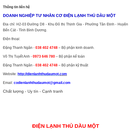
Thông tin liên hệ
DOANH NGHIỆP TƯ NHÂN CƠ ĐIỆN LẠNH THỦ DẦU MỘT
Địa chỉ: H2-03 Đường D8 - Khu Đô thị Thịnh Gia - Phường Tân Định - Huyện
Bến Cát - Tỉnh Bình Dương.
Điện thoại:
Đặng Thanh Ngân -
038 402 4748
– Bộ phận kinh doanh.
Võ Thị Tuyết Anh -
0973 646 780
– Bộ phận kế toán
Đặng Thanh Ngân -
038 402 4748
– Bộ phận kỹ thuật
Website:
http://dienlanhthudaumot.
com
Email:
codienlanhthudaumot@gmail.com
Chất lượng - Uy tín - Cạnh tranh
Vận tải hàng hóa
,
Dịch vụ hải quan ở Bình Dương
,
Dịch vụ hải
quan tại Bình Dương
,
Dịch vụ hải quan ở Hồ Chí Minh
,
Dịch vụ khai
báo hải quan tại Hồ Chí Minh
,
Công ty Dịch vụ hải quan ở Bình
Dương
,
Công ty dịch vụ hải quan ở Hồ Chí Minh
ĐIỆN LẠNH THỦ DẦU MỘT