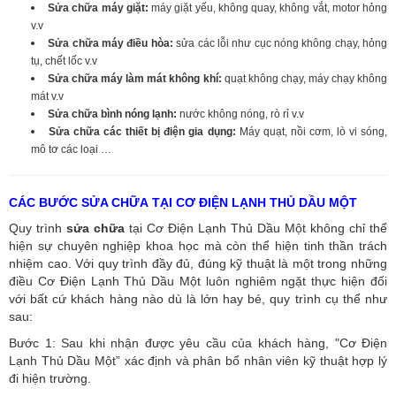
Sửa chữa máy giặt:
máy giặt yếu, không quay, không vắt, motor hỏng
v.v
Sửa chữa máy điều hòa:
sửa các lỗi như cục nóng không chạy, hỏng
tụ, chết lốc v.v
Sửa chữa máy làm mát không khí:
quạt không chạy, máy chạy không
mát v.v
Sửa chữa bình nóng lạnh:
nước không nóng, rò rỉ v.v
Sửa chữa các thiết bị điện gia dụng:
Máy quạt, nồi cơm, lò vi sóng,
mô tơ các loại …
CÁC BƯỚC SỬA CHỮA TẠI CƠ ĐIỆN LẠNH THỦ DẦU MỘT
Quy trình
sửa chữa
tại Cơ Điện Lạnh Thủ Dầu Một không chỉ thể
hiện sự chuyên nghiệp khoa học mà còn thể hiện tinh thần trách
nhiệm cao. Với quy trình đầy đủ, đúng kỹ thuật là một trong những
điều Cơ Điện Lạnh Thủ Dầu Một luôn nghiêm ngặt thực hiện đối
với bất cứ khách hàng nào dù là lớn hay bé, quy trình cụ thể như
sau:
Bước 1: Sau khi nhận được yêu cầu của khách hàng, "Cơ Điện
Lạnh Thủ Dầu Một” xác định và phân bổ nhân viên kỹ thuật hợp lý
đi hiện trường.