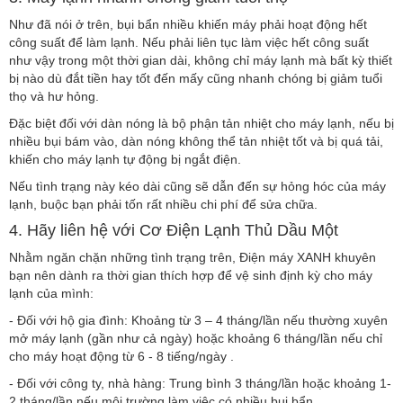
Như đã nói ở trên, bụi bẩn nhiều khiến máy phải hoạt động hết
công suất để làm lạnh. Nếu phải liên tục làm việc hết công suất
như vậy trong một thời gian dài, không chỉ máy lạnh mà bất kỳ thiết
bị nào dù đắt tiền hay tốt đến mấy cũng nhanh chóng bị giảm tuổi
thọ và hư hỏng.
Đặc biệt đối với dàn nóng là bộ phận tản nhiệt cho máy lạnh, nếu bị
nhiều bụi bám vào, dàn nóng không thể tản nhiệt tốt và bị quá tải,
khiến cho máy lạnh tự động bị ngắt điện.
Nếu tình trạng này kéo dài cũng sẽ dẫn đến sự hỏng hóc của máy
lạnh, buộc bạn phải tốn rất nhiều chi phí để sửa chữa.
4. Hãy liên hệ với Cơ Điện Lạnh Thủ Dầu Một
Nhằm ngăn chặn những tình trạng trên, Điện máy XANH khuyên
bạn nên dành ra thời gian thích hợp để vệ sinh định kỳ cho máy
lạnh của mình:
- Đối với hộ gia đình: Khoảng từ 3 – 4 tháng/lần nếu thường xuyên
mở máy lạnh (gần như cả ngày) hoặc khoảng 6 tháng/lần nếu chỉ
cho máy hoạt động từ 6 - 8 tiếng/ngày .
- Đối với công ty, nhà hàng: Trung bình 3 tháng/lần hoặc khoảng 1-
2 tháng/lần nếu môi trường làm việc có nhiều bụi bẩn.