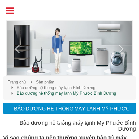
Tên
Chất Lượng - Uy Tín - Giá Cạnh Tranh
Previous
Next
Trang chủ
Sản phẩm
Bảo dưỡng hệ thống máy lạnh Bình Dương
Bảo dưỡng hệ thống máy lạnh Mỹ Phước Bình Dương
BẢO DƯỠNG HỆ THỐNG MÁY LẠNH MỸ PHƯỚC
BÌNH DƯƠNG
Bảo dưỡng hệ thống máy lạnh Mỹ Phước Bình
Dương
Vì sao chúng ta nên thường xuyên bảo trì máy