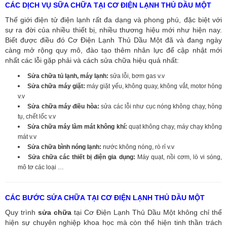
CÁC DỊCH VỤ SỮA CHỮA TẠI CƠ ĐIỆN LẠNH THỦ DẦU MỘT
Thế giới điện tử điện lạnh rất đa dạng và phong phú, đặc biệt với
sự ra đời của nhiều thiết bị, nhiều thương hiệu mới như hiện nay.
Biết được điều đó Cơ Điện Lạnh Thủ Dầu Một đã và đang ngày
càng mở rộng quy mô, đào tạo thêm nhân lực để cập nhật mới
nhất các lỗi gặp phải và cách sửa chữa hiệu quả nhất:
Sửa chữa tủ lạnh, máy lạnh:
sửa lỗi, bơm gas v.v
Sửa chữa máy giặt:
máy giặt yếu, không quay, không vắt, motor hỏng
v.v
Sửa chữa máy điều hòa:
sửa các lỗi như cục nóng không chạy, hỏng
tụ, chết lốc v.v
Sửa chữa máy làm mát không khí:
quạt không chạy, máy chạy không
mát v.v
Sửa chữa bình nóng lạnh:
nước không nóng, rò rỉ v.v
Sửa chữa các thiết bị điện gia dụng:
Máy quạt, nồi cơm, lò vi sóng,
mô tơ các loại …
CÁC BƯỚC SỬA CHỮA TẠI CƠ ĐIỆN LẠNH THỦ DẦU MỘT
Quy trình
sửa chữa
tại Cơ Điện Lạnh Thủ Dầu Một không chỉ thể
hiện sự chuyên nghiệp khoa học mà còn thể hiện tinh thần trách