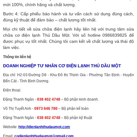
mới 100%, chính hãng và chất lượng.
Bước 4: Cấp phiếu bảo hành và tư vấn cách sử dụng đúng cách,
đúng kỹ thuật để đảm bảo – chất lượng tốt nhất.
Mọi chi tiết về sửa chữa điện lạnh hãy liên hệ với trung tâm sửa
chữa cơ điện lạnh Thủ Dầu Một. Với số hotline 0986839825 để
được phục vụ tốt nhất. Chúng tôi cam kết về chất lượng và thái độ
làm việc.
Thông tin liên hệ
DOANH NGHIỆP TƯ NHÂN CƠ ĐIỆN LẠNH THỦ DẦU MỘT
Địa chỉ: H2-03 Đường D8 - Khu Đô thị Thịnh Gia - Phường Tân Định - Huyện
Bến Cát - Tỉnh Bình Dương.
Điện thoại:
Đặng Thanh Ngân -
038 402 4748
– Bộ phận kinh doanh.
Võ Thị Tuyết Anh -
0973 646 780
– Bộ phận kế toán
Đặng Thanh Ngân -
038 402 4748
– Bộ phận kỹ thuật
Website:
http://dienlanhthudaumot.
com
Email:
codienlanhthudaumot@gmail.com