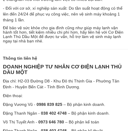
- Đối với cơ sở, xí nghiệp sản xuất: Do tần suất hoạt động có thể
lên đến 24/24 để phục vụ công việc, nên vệ sinh máy khoảng 1
tháng 1 lần.
Để bảo vệ sức khỏe cho gia đình cũng như giúp máy lạnh vận
hành tốt hơn, tiết kiệm nhiều chi phí hơn, hãy liên hệ với Cơ Điện
Lạnh Thủ Dầu Một để được tư vấn, hỗ trợ làm vệ sinh máy lạnh
ngay tại nhà bạn nhé.
Thông tin liên hệ
DOANH NGHIỆP TƯ NHÂN CƠ ĐIỆN LẠNH THỦ
DẦU MỘT
Địa chỉ: H2-03 Đường D8 - Khu Đô thị Thịnh Gia - Phường Tân
Định - Huyện Bến Cát - Tỉnh Bình Dương.
Điện thoại:
Đặng Vương Vũ -
0986 839 825
– Bộ phận kinh doanh.
Đặng Thanh Ngân -
038 402 4748
– Bộ phận kinh doanh.
Võ Thị Tuyết Anh -
0973 646 780
– Bộ phận kế toán
Đặng Thanh Ngân -
038 402 4748
– Bộ phận kỹ thuật