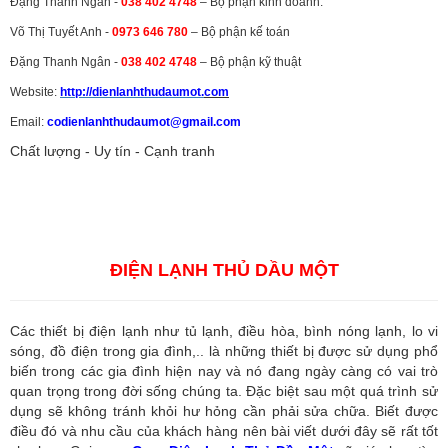
Đặng Thanh Ngân -
038 402 4748
– Bộ phận kinh doanh.
Võ Thị Tuyết Anh -
0973 646 780
– Bộ phận kế toán
Đặng Thanh Ngân -
038 402 4748
– Bộ phận kỹ thuật
Website:
http://dienlanhthudaumot.
com
Email:
codienlanhthudaumot@gmail.com
Chất lượng - Uy tín - Cạnh tranh
Vận tải hàng hóa
,
Dịch vụ hải quan ở Bình Dương
,
Dịch vụ hải
quan tại Bình Dương
,
Dịch vụ hải quan ở Hồ Chí Minh
,
Dịch vụ khai
báo hải quan tại Hồ Chí Minh
,
Công ty Dịch vụ hải quan ở Bình
Dương
,
Công ty dịch vụ hải quan ở Hồ Chí Minh
ĐIỆN LẠNH THỦ DẦU MỘT
Các thiết bị điện lạnh như tủ lạnh, điều hòa, bình nóng lạnh, lo vi
sóng, đồ điện trong gia đình,.. là những thiết bị được sử dụng phổ
biến trong các gia đình hiện nay và nó đang ngày càng có vai trò
quan trọng trong đời sống chúng ta. Đặc biệt sau một quá trình sử
dụng sẽ không tránh khỏi hư hỏng cần phải sửa chữa. Biết được
điều đó và nhu cầu của khách hàng nên bài viết dưới đây sẽ rất tốt