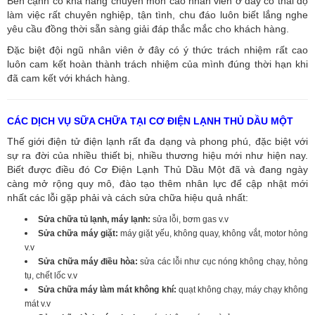
Bên cạnh có khả năng chuyên môn cao nhân viên ở đây có thái độ
làm việc rất chuyên nghiệp, tận tình, chu đáo luôn biết lắng nghe
yêu cầu đồng thời sẵn sàng giải đáp thắc mắc cho khách hàng.
Đặc biệt đội ngũ nhân viên ở đây có ý thức trách nhiệm rất cao
luôn cam kết hoàn thành trách nhiệm của mình đúng thời hạn khi
đã cam kết với khách hàng.
CÁC DỊCH VỤ SỮA CHỮA TẠI CƠ ĐIỆN LẠNH THỦ DẦU MỘT
Thế giới điện tử điện lạnh rất đa dạng và phong phú, đặc biệt với
sự ra đời của nhiều thiết bị, nhiều thương hiệu mới như hiện nay.
Biết được điều đó Cơ Điện Lạnh Thủ Dầu Một đã và đang ngày
càng mở rộng quy mô, đào tạo thêm nhân lực để cập nhật mới
nhất các lỗi gặp phải và cách sửa chữa hiệu quả nhất:
Sửa chữa tủ lạnh, máy lạnh:
sửa lỗi, bơm gas v.v
Sửa chữa máy giặt:
máy giặt yếu, không quay, không vắt, motor hỏng
v.v
Sửa chữa máy điều hòa:
sửa các lỗi như cục nóng không chạy, hỏng
tụ, chết lốc v.v
Sửa chữa máy làm mát không khí:
quạt không chạy, máy chạy không
mát v.v