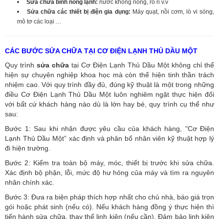
Sửa chữa bình nóng lạnh:
nước không nóng, rò rỉ v.v
Sửa chữa các thiết bị điện gia dụng:
Máy quạt, nồi cơm, lò vi sóng,
mô tơ các loại …
CÁC BƯỚC SỬA CHỮA TẠI CƠ ĐIỆN LẠNH THỦ DẦU MỘT
Quy trình
sửa chữa
tại Cơ Điện Lạnh Thủ Dầu Một không chỉ thể
hiện sự chuyên nghiệp khoa học mà còn thể hiện tinh thần trách
nhiệm cao. Với quy trình đầy đủ, đúng kỹ thuật là một trong những
điều Cơ Điện Lạnh Thủ Dầu Một luôn nghiêm ngặt thực hiện đối
với bất cứ khách hàng nào dù là lớn hay bé, quy trình cụ thể như
sau:
Bước 1: Sau khi nhận được yêu cầu của khách hàng, "Cơ Điện
Lạnh Thủ Dầu Một” xác định và phân bổ nhân viên kỹ thuật hợp lý
đi hiện trường.
Bước 2: Kiểm tra toàn bộ máy, móc, thiết bị trước khi sửa chữa.
Xác định bộ phận, lỗi, mức độ hư hỏng của máy và tìm ra nguyên
nhân chính xác.
Bước 3: Đưa ra biện pháp thích hợp nhất cho chủ nhà, báo giá trọn
gói hoặc phát sinh (nếu có).
Nếu khách hàng đồng ý thực hiện thì
tiến hành sửa chữa, thay thế linh kiện (nếu cần). Đảm bảo linh kiện