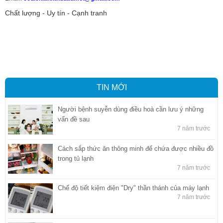
Chất lượng - Uy tín - Cạnh tranh
Vận tải hàng hóa
,
Dịch vụ hải quan ở Bình Dương
,
Dịch vụ hải
quan tại Bình Dương
,
Dịch vụ hải quan ở Hồ Chí Minh
,
Dịch vụ khai
báo hải quan tại Hồ Chí Minh
,
Công ty Dịch vụ hải quan ở Bình
Dương
,
Công ty dịch vụ hải quan ở Hồ Chí Minh
TIN MỚI
Người bệnh suyễn dùng điều hoà cần lưu ý những
vấn đề sau
7 năm trước
Cách sắp thức ăn thông minh để chứa được nhiều đồ
trong tủ lạnh
7 năm trước
Chế độ tiết kiệm điện "Dry" thần thánh của máy lạnh
7 năm trước