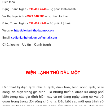
Điện thoại:
Đặng Thanh Ngân -
038 402 4748
– Bộ phận kinh doanh.
Võ Thị Tuyết Anh -
0973 646 780
– Bộ phận kế toán
Đặng Thanh Ngân -
038 402 4748
– Bộ phận kỹ thuật
Website:
http://dienlanhthudaumot.
com
Email:
codienlanhthudaumot@gmail.com
Chất lượng - Uy tín - Cạnh tranh
Vận tải hàng hóa
,
Dịch vụ hải quan ở Bình Dương
,
Dịch vụ hải
quan tại Bình Dương
,
Dịch vụ hải quan ở Hồ Chí Minh
,
Dịch vụ khai
báo hải quan tại Hồ Chí Minh
,
Công ty Dịch vụ hải quan ở Bình
Dương
,
Công ty dịch vụ hải quan ở Hồ Chí Minh
ĐIỆN LẠNH THỦ DẦU MỘT
Các thiết bị điện lạnh như tủ lạnh, điều hòa, bình nóng lạnh, lo vi
sóng, đồ điện trong gia đình,.. là những thiết bị được sử dụng phổ
biến trong các gia đình hiện nay và nó đang ngày càng có vai trò
quan trọng trong đời sống chúng ta. Đặc biệt sau một quá trình sử
dụng sẽ không tránh khỏi hư hỏng cần phải sửa chữa. Biết được