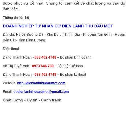
được phục vụ tốt nhất. Chúng tôi cam kết về chất lượng và thái độ
làm việc.
Thông tin liên hệ
DOANH NGHIỆP TƯ NHÂN CƠ ĐIỆN LẠNH THỦ DẦU MỘT
Địa chỉ: H2-03 Đường D8 - Khu Đô thị Thịnh Gia - Phường Tân Định - Huyện
Bến Cát - Tỉnh Bình Dương.
Điện thoại:
Đặng Thanh Ngân -
038 402 4748
– Bộ phận kinh doanh.
Võ Thị Tuyết Anh -
0973 646 780
– Bộ phận kế toán
Đặng Thanh Ngân -
038 402 4748
– Bộ phận kỹ thuật
Website:
http://dienlanhthudaumot.
com
Email:
codienlanhthudaumot@gmail.com
Chất lượng - Uy tín - Cạnh tranh
Vận tải hàng hóa
,
Dịch vụ hải quan ở Bình Dương
,
Dịch vụ hải
quan tại Bình Dương
,
Dịch vụ hải quan ở Hồ Chí Minh
,
Dịch vụ khai
báo hải quan tại Hồ Chí Minh
,
Công ty Dịch vụ hải quan ở Bình
Dương
,
Công ty dịch vụ hải quan ở Hồ Chí Minh