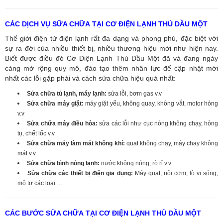
CÁC DỊCH VỤ SỮA CHỮA TẠI CƠ ĐIỆN LẠNH THỦ DẦU MỘT
Thế giới điện tử điện lạnh rất đa dạng và phong phú, đặc biệt với
sự ra đời của nhiều thiết bị, nhiều thương hiệu mới như hiện nay.
Biết được điều đó Cơ Điện Lạnh Thủ Dầu Một đã và đang ngày
càng mở rộng quy mô, đào tạo thêm nhân lực để cập nhật mới
nhất các lỗi gặp phải và cách sửa chữa hiệu quả nhất:
Sửa chữa tủ lạnh, máy lạnh:
sửa lỗi, bơm gas v.v
Sửa chữa máy giặt:
máy giặt yếu, không quay, không vắt, motor hỏng
v.v
Sửa chữa máy điều hòa:
sửa các lỗi như cục nóng không chạy, hỏng
tụ, chết lốc v.v
Sửa chữa máy làm mát không khí:
quạt không chạy, máy chạy không
mát v.v
Sửa chữa bình nóng lạnh:
nước không nóng, rò rỉ v.v
Sửa chữa các thiết bị điện gia dụng:
Máy quạt, nồi cơm, lò vi sóng,
mô tơ các loại …
CÁC BƯỚC SỬA CHỮA TẠI CƠ ĐIỆN LẠNH THỦ DẦU MỘT