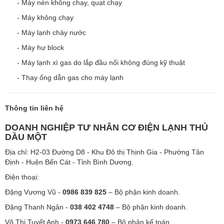
- Máy nén không chạy, quạt chạy
- Máy không chạy
- Máy lạnh chảy nước
- Máy hư block
- Máy lạnh xì gas do lắp đầu nối không đúng kỹ thuật
- Thay ống dẫn gas cho máy lạnh
Thông tin liên hệ
DOANH NGHIỆP TƯ NHÂN CƠ ĐIỆN LẠNH THỦ
DẦU MỘT
Địa chỉ: H2-03 Đường D8 - Khu Đô thị Thịnh Gia - Phường Tân
Định - Huện Bến Cát - Tỉnh Bình Dương.
Điện thoại:
Đặng Vương Vũ -
0986 839 825
– Bộ phận kinh doanh.
Đặng Thanh Ngân -
038 402 4748
– Bộ phận kinh doanh.
Võ Thị Tuyết Anh -
0973 646 780
– Bộ phận kế toán