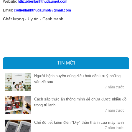
Website:
http://dienlanhthudaumot.
com
Email:
codienlanhthudaumot@gmail.com
Chất lượng - Uy tín - Cạnh tranh
Vận tải hàng hóa
,
Dịch vụ hải quan ở Bình Dương
,
Dịch vụ hải
quan tại Bình Dương
,
Dịch vụ hải quan ở Hồ Chí Minh
,
Dịch vụ khai
báo hải quan tại Hồ Chí Minh
,
Công ty Dịch vụ hải quan ở Bình
Dương
,
Công ty dịch vụ hải quan ở Hồ Chí Minh
TIN MỚI
Người bệnh suyễn dùng điều hoà cần lưu ý những
vấn đề sau
7 năm trước
Cách sắp thức ăn thông minh để chứa được nhiều đồ
trong tủ lạnh
7 năm trước
Chế độ tiết kiệm điện "Dry" thần thánh của máy lạnh
7 năm trước