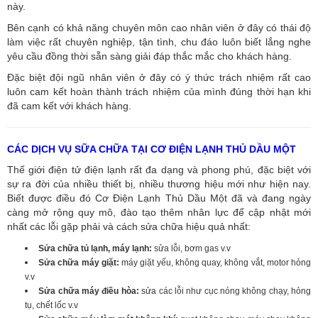
này.
Bên cạnh có khả năng chuyên môn cao nhân viên ở đây có thái độ
làm việc rất chuyên nghiệp, tận tình, chu đáo luôn biết lắng nghe
yêu cầu đồng thời sẵn sàng giải đáp thắc mắc cho khách hàng.
Đặc biệt đội ngũ nhân viên ở đây có ý thức trách nhiệm rất cao
luôn cam kết hoàn thành trách nhiệm của mình đúng thời hạn khi
đã cam kết với khách hàng.
CÁC DỊCH VỤ SỮA CHỮA TẠI CƠ ĐIỆN LẠNH THỦ DẦU MỘT
Thế giới điện tử điện lạnh rất đa dạng và phong phú, đặc biệt với
sự ra đời của nhiều thiết bị, nhiều thương hiệu mới như hiện nay.
Biết được điều đó Cơ Điện Lạnh Thủ Dầu Một đã và đang ngày
càng mở rộng quy mô, đào tạo thêm nhân lực để cập nhật mới
nhất các lỗi gặp phải và cách sửa chữa hiệu quả nhất:
Sửa chữa tủ lạnh, máy lạnh:
sửa lỗi, bơm gas v.v
Sửa chữa máy giặt:
máy giặt yếu, không quay, không vắt, motor hỏng
v.v
Sửa chữa máy điều hòa:
sửa các lỗi như cục nóng không chạy, hỏng
tụ, chết lốc v.v