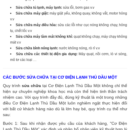
Sửa chữa tủ lạnh, máy lạnh:
sửa lỗi, bơm gas v.v
Sửa chữa máy giặt:
máy giặt yếu, không quay, không vắt, motor hỏng
v.v
Sửa chữa máy điều hòa:
sửa các lỗi như cục nóng không chạy, hỏng
tụ, chết lốc v.v
Sửa chữa máy làm mát không khí:
quạt không chạy, máy chạy không
mát v.v
Sửa chữa bình nóng lạnh:
nước không nóng, rò rỉ v.v
Sửa chữa các thiết bị điện gia dụng:
Máy quạt, nồi cơm, lò vi sóng,
mô tơ các loại …
CÁC BƯỚC SỬA CHỮA TẠI CƠ ĐIỆN LẠNH THỦ DẦU MỘT
Quy trình
sửa chữa
tại Cơ Điện Lạnh Thủ Dầu Một không chỉ thể
hiện sự chuyên nghiệp khoa học mà còn thể hiện tinh thần trách
nhiệm cao. Với quy trình đầy đủ, đúng kỹ thuật là một trong những
điều Cơ Điện Lạnh Thủ Dầu Một luôn nghiêm ngặt thực hiện đối
với bất cứ khách hàng nào dù là lớn hay bé, quy trình cụ thể như
sau:
Bước 1: Sau khi nhận được yêu cầu của khách hàng, "Cơ Điện
Lạnh Thủ Dầu Một” xác định và phân bổ nhân viên kỹ thuật hợp lý