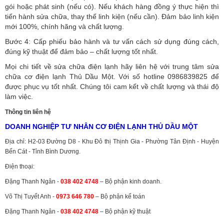
gói hoặc phát sinh (nếu có).
Nếu khách hàng đồng ý thực hiện thì
tiến hành sửa chữa, thay thế linh kiện (nếu cần). Đảm bảo linh kiện
mới 100%, chính hãng và chất lượng.
Bước 4: Cấp phiếu bảo hành và tư vấn cách sử dụng đúng cách,
đúng kỹ thuật để đảm bảo – chất lượng tốt nhất.
Mọi chi tiết về sửa chữa điện lạnh hãy liên hệ với trung tâm sửa
chữa cơ điện lạnh Thủ Dầu Một. Với số hotline 0986839825 để
được phục vụ tốt nhất. Chúng tôi cam kết về chất lượng và thái độ
làm việc.
Thông tin liên hệ
DOANH NGHIỆP TƯ NHÂN CƠ ĐIỆN LẠNH THỦ DẦU MỘT
Địa chỉ: H2-03 Đường D8 - Khu Đô thị Thịnh Gia - Phường Tân Định - Huyện
Bến Cát - Tỉnh Bình Dương.
Điện thoại:
Đặng Thanh Ngân -
038 402 4748
– Bộ phận kinh doanh.
Võ Thị Tuyết Anh -
0973 646 780
– Bộ phận kế toán
Đặng Thanh Ngân -
038 402 4748
– Bộ phận kỹ thuật