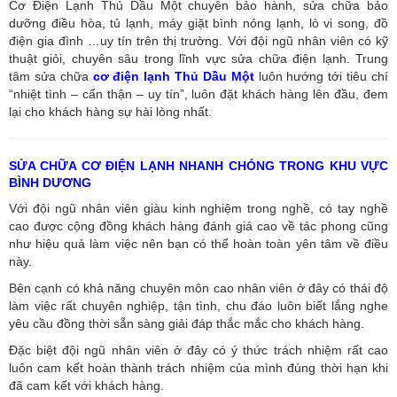
Cơ Điện Lạnh Thủ Dầu Một chuyên bảo hành, sửa chữa bảo
dưỡng điều hòa, tủ lạnh, máy giặt bình nóng lạnh, lò vi song, đồ
điện gia đình …uy tín trên thị trường. Với đội ngũ nhân viên có kỹ
thuật giỏi, chuyên sâu trong lĩnh vực sửa chữa điện lạnh. Trung
tâm sửa chữa
cơ điện lạnh Thủ Dầu Một
luôn hướng tới tiêu chí
“nhiệt tình – cẩn thận – uy tín”, luôn đặt khách hàng lên đầu, đem
lại cho khách hàng sự hài lòng nhất.
SỬA CHỮA CƠ ĐIỆN LẠNH NHANH CHÓNG TRONG KHU VỰC
BÌNH DƯƠNG
Với đội ngũ nhân viên giàu kinh nghiệm trong nghề, có tay nghề
cao được cộng đồng khách hàng đánh giá cao về tác phong cũng
như hiệu quả làm việc nên bạn có thể hoàn toàn yên tâm về điều
này.
Bên cạnh có khả năng chuyên môn cao nhân viên ở đây có thái độ
làm việc rất chuyên nghiệp, tận tình, chu đáo luôn biết lắng nghe
yêu cầu đồng thời sẵn sàng giải đáp thắc mắc cho khách hàng.
Đặc biệt đội ngũ nhân viên ở đây có ý thức trách nhiệm rất cao
luôn cam kết hoàn thành trách nhiệm của mình đúng thời hạn khi
đã cam kết với khách hàng.