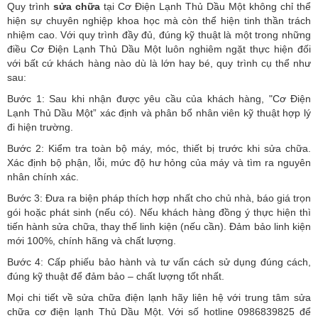
Quy trình
sửa chữa
tại Cơ Điện Lạnh Thủ Dầu Một không chỉ thể
hiện sự chuyên nghiệp khoa học mà còn thể hiện tinh thần trách
nhiệm cao. Với quy trình đầy đủ, đúng kỹ thuật là một trong những
điều Cơ Điện Lạnh Thủ Dầu Một luôn nghiêm ngặt thực hiện đối
với bất cứ khách hàng nào dù là lớn hay bé, quy trình cụ thể như
sau:
Bước 1: Sau khi nhận được yêu cầu của khách hàng, "Cơ Điện
Lạnh Thủ Dầu Một” xác định và phân bổ nhân viên kỹ thuật hợp lý
đi hiện trường.
Bước 2: Kiểm tra toàn bộ máy, móc, thiết bị trước khi sửa chữa.
Xác định bộ phận, lỗi, mức độ hư hỏng của máy và tìm ra nguyên
nhân chính xác.
Bước 3: Đưa ra biện pháp thích hợp nhất cho chủ nhà, báo giá trọn
gói hoặc phát sinh (nếu có).
Nếu khách hàng đồng ý thực hiện thì
tiến hành sửa chữa, thay thế linh kiện (nếu cần). Đảm bảo linh kiện
mới 100%, chính hãng và chất lượng.
Bước 4: Cấp phiếu bảo hành và tư vấn cách sử dụng đúng cách,
đúng kỹ thuật để đảm bảo – chất lượng tốt nhất.
Mọi chi tiết về sửa chữa điện lạnh hãy liên hệ với trung tâm sửa
chữa cơ điện lạnh Thủ Dầu Một. Với số hotline 0986839825 để