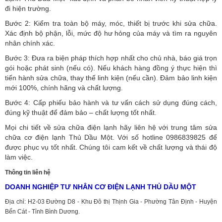
đi hiện trường.
Bước 2: Kiểm tra toàn bộ máy, móc, thiết bị trước khi sửa chữa.
Xác định bộ phận, lỗi, mức độ hư hỏng của máy và tìm ra nguyên
nhân chính xác.
Bước 3: Đưa ra biện pháp thích hợp nhất cho chủ nhà, báo giá trọn
gói hoặc phát sinh (nếu có).
Nếu khách hàng đồng ý thực hiện thì
tiến hành sửa chữa, thay thế linh kiện (nếu cần). Đảm bảo linh kiện
mới 100%, chính hãng và chất lượng.
Bước 4: Cấp phiếu bảo hành và tư vấn cách sử dụng đúng cách,
đúng kỹ thuật để đảm bảo – chất lượng tốt nhất.
Mọi chi tiết về sửa chữa điện lạnh hãy liên hệ với trung tâm sửa
chữa cơ điện lạnh Thủ Dầu Một. Với số hotline 0986839825 để
được phục vụ tốt nhất. Chúng tôi cam kết về chất lượng và thái độ
làm việc.
Thông tin liên hệ
DOANH NGHIỆP TƯ NHÂN CƠ ĐIỆN LẠNH THỦ DẦU MỘT
Địa chỉ: H2-03 Đường D8 - Khu Đô thị Thịnh Gia - Phường Tân Định - Huyện
Bến Cát - Tỉnh Bình Dương.