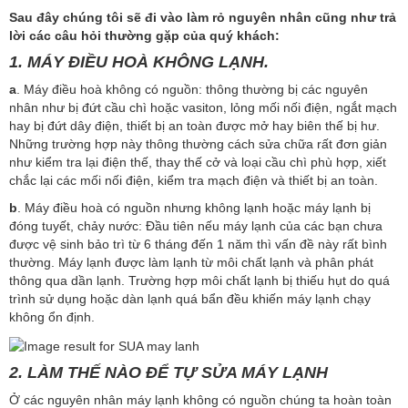
Sau đây chúng tôi sẽ đi vào làm rỏ nguyên nhân cũng như trả
lời các câu hỏi thường gặp của quý khách:
1.
MÁY ĐIỀU HOÀ KHÔNG LẠNH.
a
. Máy điều hoà không có nguồn: thông thường bị các nguyên
nhân như bị đứt cầu chì hoặc vasiton, lỏng mối nối điện, ngắt mạch
hay bị đứt dây điện, thiết bị an toàn được mở hay biên thế bị hư.
Những trường hợp này thông thường cách sửa chữa rất đơn giản
như kiểm tra lại điện thế, thay thế cở và loại cầu chì phù hợp, xiết
chắc lại các mối nối điện, kiểm tra mạch điện và thiết bị an toàn.
b
. Máy điều hoà có nguồn nhưng không lạnh hoặc máy lạnh bị
đóng tuyết, chảy nước: Đầu tiên nếu máy lạnh của các bạn chưa
được vệ sinh bảo trì từ 6 tháng đến 1 năm thì vấn đề này rất bình
thường. Máy lạnh được làm lạnh từ môi chất lạnh và phân phát
thông qua dần lạnh. Trường hợp môi chất lạnh bị thiếu hụt do quá
trình sử dụng hoặc dàn lạnh quá bẩn đều khiến máy lạnh chạy
không ổn định.
2. LÀM THẾ NÀO ĐỂ TỰ SỬA MÁY LẠNH
Ở các nguyên nhân máy lạnh không có nguồn chúng ta hoàn toàn