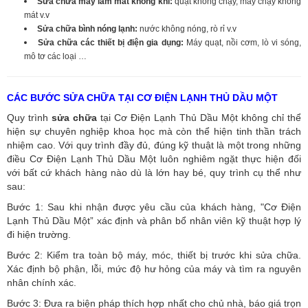
Sửa chữa máy làm mát không khí:
quạt không chạy, máy chạy không
mát v.v
Sửa chữa bình nóng lạnh:
nước không nóng, rò rỉ v.v
Sửa chữa các thiết bị điện gia dụng:
Máy quạt, nồi cơm, lò vi sóng,
mô tơ các loại …
CÁC BƯỚC SỬA CHỮA TẠI CƠ ĐIỆN LẠNH THỦ DẦU MỘT
Quy trình
sửa chữa
tại Cơ Điện Lạnh Thủ Dầu Một không chỉ thể
hiện sự chuyên nghiệp khoa học mà còn thể hiện tinh thần trách
nhiệm cao. Với quy trình đầy đủ, đúng kỹ thuật là một trong những
điều Cơ Điện Lạnh Thủ Dầu Một luôn nghiêm ngặt thực hiện đối
với bất cứ khách hàng nào dù là lớn hay bé, quy trình cụ thể như
sau:
Bước 1: Sau khi nhận được yêu cầu của khách hàng, "Cơ Điện
Lạnh Thủ Dầu Một” xác định và phân bổ nhân viên kỹ thuật hợp lý
đi hiện trường.
Bước 2: Kiểm tra toàn bộ máy, móc, thiết bị trước khi sửa chữa.
Xác định bộ phận, lỗi, mức độ hư hỏng của máy và tìm ra nguyên
nhân chính xác.
Bước 3: Đưa ra biện pháp thích hợp nhất cho chủ nhà, báo giá trọn