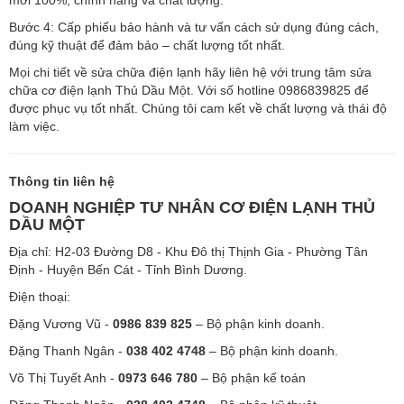
Bước 4: Cấp phiếu bảo hành và tư vấn cách sử dụng đúng cách,
đúng kỹ thuật để đảm bảo – chất lượng tốt nhất.
Mọi chi tiết về sửa chữa điện lạnh hãy liên hệ với trung tâm sửa
chữa cơ điện lạnh Thủ Dầu Một. Với số hotline 0986839825 để
được phục vụ tốt nhất. Chúng tôi cam kết về chất lượng và thái độ
làm việc.
Thông tin liên hệ
DOANH NGHIỆP TƯ NHÂN CƠ ĐIỆN LẠNH THỦ
DẦU MỘT
Địa chỉ: H2-03 Đường D8 - Khu Đô thị Thịnh Gia - Phường Tân
Định - Huyện Bến Cát - Tỉnh Bình Dương.
Điện thoại:
Đặng Vương Vũ -
0986 839 825
– Bộ phận kinh doanh.
Đặng Thanh Ngân -
038 402 4748
– Bộ phận kinh doanh.
Võ Thị Tuyết Anh -
0973 646 780
– Bộ phận kế toán