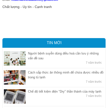
Chất lượng - Uy tín - Cạnh tranh
Vận tải hàng hóa
,
Dịch vụ hải quan ở Bình Dương
,
Dịch vụ hải
quan tại Bình Dương
,
Dịch vụ hải quan ở Hồ Chí Minh
,
Dịch vụ khai
báo hải quan tại Hồ Chí Minh
,
Công ty Dịch vụ hải quan ở Bình
Dương
,
Công ty dịch vụ hải quan ở Hồ Chí Minh
TIN MỚI
Người bệnh suyễn dùng điều hoà cần lưu ý những
vấn đề sau
7 năm trước
Cách sắp thức ăn thông minh để chứa được nhiều đồ
trong tủ lạnh
7 năm trước
Chế độ tiết kiệm điện "Dry" thần thánh của máy lạnh
7 năm trước