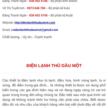
Đặng Thanh Ngân -
038 402 4748
– Bộ phận kinh doanh.
Võ Thị Tuyết Anh -
0973 646 780
– Bộ phận kế toán
Đặng Thanh Ngân -
038 402 4748
– Bộ phận kỹ thuật
Website:
http://dienlanhthudaumot.
com
Email:
codienlanhthudaumot@gmail.com
Chất lượng - Uy tín - Cạnh tranh
Vận tải hàng hóa
,
Dịch vụ hải quan ở Bình Dương
,
Dịch vụ hải
quan tại Bình Dương
,
Dịch vụ hải quan ở Hồ Chí Minh
,
Dịch vụ khai
báo hải quan tại Hồ Chí Minh
,
Công ty Dịch vụ hải quan ở Bình
Dương
,
Công ty dịch vụ hải quan ở Hồ Chí Minh
ĐIỆN LẠNH THỦ DẦU MỘT
Các thiết bị điện lạnh như tủ lạnh, điều hòa, bình nóng lạnh, lo vi
sóng, đồ điện trong gia đình,.. là những thiết bị được sử dụng phổ
biến trong các gia đình hiện nay và nó đang ngày càng có vai trò
quan trọng trong đời sống chúng ta. Đặc biệt sau một quá trình sử
dụng sẽ không tránh khỏi hư hỏng cần phải sửa chữa. Biết được
điều đó và nhu cầu của khách hàng nên bài viết dưới đây sẽ rất tốt