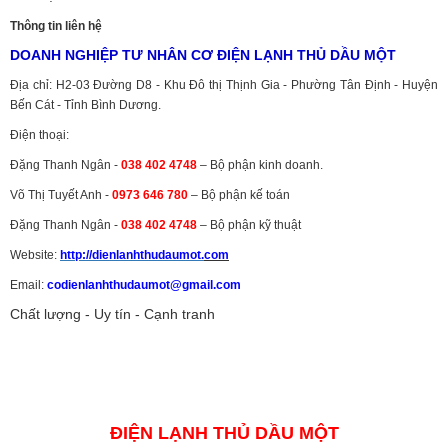
Thông tin liên hệ
DOANH NGHIỆP TƯ NHÂN CƠ ĐIỆN LẠNH THỦ DẦU MỘT
Địa chỉ: H2-03 Đường D8 - Khu Đô thị Thịnh Gia - Phường Tân Định - Huyện
Bến Cát - Tỉnh Bình Dương.
Điện thoại:
Đặng Thanh Ngân -
038 402 4748
– Bộ phận kinh doanh.
Võ Thị Tuyết Anh -
0973 646 780
– Bộ phận kế toán
Đặng Thanh Ngân -
038 402 4748
– Bộ phận kỹ thuật
Website:
http://dienlanhthudaumot.
com
Email:
codienlanhthudaumot@gmail.com
Chất lượng - Uy tín - Cạnh tranh
Vận tải hàng hóa
,
Dịch vụ hải quan ở Bình Dương
,
Dịch vụ hải
quan tại Bình Dương
,
Dịch vụ hải quan ở Hồ Chí Minh
,
Dịch vụ khai
báo hải quan tại Hồ Chí Minh
,
Công ty Dịch vụ hải quan ở Bình
Dương
,
Công ty dịch vụ hải quan ở Hồ Chí Minh
ĐIỆN LẠNH THỦ DẦU MỘT