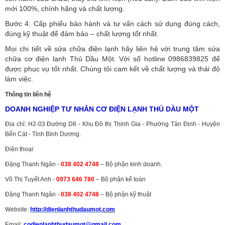
mới 100%, chính hãng và chất lượng.
Bước 4: Cấp phiếu bảo hành và tư vấn cách sử dụng đúng cách,
đúng kỹ thuật để đảm bảo – chất lượng tốt nhất.
Mọi chi tiết về sửa chữa điện lạnh hãy liên hệ với trung tâm sửa
chữa cơ điện lạnh Thủ Dầu Một. Với số hotline 0986839825 để
được phục vụ tốt nhất. Chúng tôi cam kết về chất lượng và thái độ
làm việc.
Thông tin liên hệ
DOANH NGHIỆP TƯ NHÂN CƠ ĐIỆN LẠNH THỦ DẦU MỘT
Địa chỉ: H2-03 Đường D8 - Khu Đô thị Thịnh Gia - Phường Tân Định - Huyện
Bến Cát - Tỉnh Bình Dương.
Điện thoại:
Đặng Thanh Ngân -
038 402 4748
– Bộ phận kinh doanh.
Võ Thị Tuyết Anh -
0973 646 780
– Bộ phận kế toán
Đặng Thanh Ngân -
038 402 4748
– Bộ phận kỹ thuật
Website:
http://dienlanhthudaumot.
com
Email:
codienlanhthudaumot@gmail.com