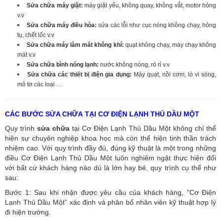
Sửa chữa máy giặt:
máy giặt yếu, không quay, không vắt, motor hỏng
v.v
Sửa chữa máy điều hòa:
sửa các lỗi như cục nóng không chạy, hỏng
tụ, chết lốc v.v
Sửa chữa máy làm mát không khí:
quạt không chạy, máy chạy không
mát v.v
Sửa chữa bình nóng lạnh:
nước không nóng, rò rỉ v.v
Sửa chữa các thiết bị điện gia dụng:
Máy quạt, nồi cơm, lò vi sóng,
mô tơ các loại …
CÁC BƯỚC SỬA CHỮA TẠI CƠ ĐIỆN LẠNH THỦ DẦU MỘT
Quy trình
sửa chữa
tại Cơ Điện Lạnh Thủ Dầu Một không chỉ thể
hiện sự chuyên nghiệp khoa học mà còn thể hiện tinh thần trách
nhiệm cao. Với quy trình đầy đủ, đúng kỹ thuật là một trong những
điều Cơ Điện Lạnh Thủ Dầu Một luôn nghiêm ngặt thực hiện đối
với bất cứ khách hàng nào dù là lớn hay bé, quy trình cụ thể như
sau:
Bước 1: Sau khi nhận được yêu cầu của khách hàng, "Cơ Điện
Lạnh Thủ Dầu Một” xác định và phân bổ nhân viên kỹ thuật hợp lý
đi hiện trường.