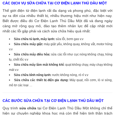
CÁC DỊCH VỤ SỮA CHỮA TẠI CƠ ĐIỆN LẠNH THỦ DẦU MỘT
Thế giới điện tử điện lạnh rất đa dạng và phong phú, đặc biệt với
sự ra đời của nhiều thiết bị, nhiều thương hiệu mới như hiện nay.
Biết được điều đó Cơ Điện Lạnh Thủ Dầu Một đã và đang ngày
càng mở rộng quy mô, đào tạo thêm nhân lực để cập nhật mới
nhất các lỗi gặp phải và cách sửa chữa hiệu quả nhất:
Sửa chữa tủ lạnh, máy lạnh:
sửa lỗi, bơm gas v.v
Sửa chữa máy giặt:
máy giặt yếu, không quay, không vắt, motor hỏng
v.v
Sửa chữa máy điều hòa:
sửa các lỗi như cục nóng không chạy, hỏng
tụ, chết lốc v.v
Sửa chữa máy làm mát không khí:
quạt không chạy, máy chạy không
mát v.v
Sửa chữa bình nóng lạnh:
nước không nóng, rò rỉ v.v
Sửa chữa các thiết bị điện gia dụng:
Máy quạt, nồi cơm, lò vi sóng,
mô tơ các loại …
CÁC BƯỚC SỬA CHỮA TẠI CƠ ĐIỆN LẠNH THỦ DẦU MỘT
Quy trình
sửa chữa
tại Cơ Điện Lạnh Thủ Dầu Một không chỉ thể
hiện sự chuyên nghiệp khoa học mà còn thể hiện tinh thần trách