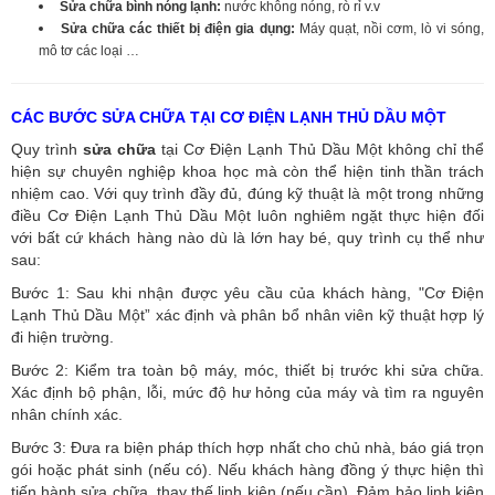
Sửa chữa bình nóng lạnh:
nước không nóng, rò rỉ v.v
Sửa chữa các thiết bị điện gia dụng:
Máy quạt, nồi cơm, lò vi sóng,
mô tơ các loại …
CÁC BƯỚC SỬA CHỮA TẠI CƠ ĐIỆN LẠNH THỦ DẦU MỘT
Quy trình
sửa chữa
tại Cơ Điện Lạnh Thủ Dầu Một không chỉ thể
hiện sự chuyên nghiệp khoa học mà còn thể hiện tinh thần trách
nhiệm cao. Với quy trình đầy đủ, đúng kỹ thuật là một trong những
điều Cơ Điện Lạnh Thủ Dầu Một luôn nghiêm ngặt thực hiện đối
với bất cứ khách hàng nào dù là lớn hay bé, quy trình cụ thể như
sau:
Bước 1: Sau khi nhận được yêu cầu của khách hàng, "Cơ Điện
Lạnh Thủ Dầu Một” xác định và phân bổ nhân viên kỹ thuật hợp lý
đi hiện trường.
Bước 2: Kiểm tra toàn bộ máy, móc, thiết bị trước khi sửa chữa.
Xác định bộ phận, lỗi, mức độ hư hỏng của máy và tìm ra nguyên
nhân chính xác.
Bước 3: Đưa ra biện pháp thích hợp nhất cho chủ nhà, báo giá trọn
gói hoặc phát sinh (nếu có).
Nếu khách hàng đồng ý thực hiện thì
tiến hành sửa chữa, thay thế linh kiện (nếu cần). Đảm bảo linh kiện