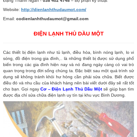
Đặng Thanh Ngân -
038 402 4748
– Bộ phận kỹ thuật
Website:
http://dienlanhthudaumot.com/
Email:
codienlanhthudaumot@gmail.com
ĐIỆN LẠNH THỦ DẦU MỘT
Các thiết bị điện lạnh như tủ lạnh, điều hòa, bình nóng lạnh, lo vi
sóng, đồ điện trong gia đình,.. là những thiết bị được sử dụng phổ
biến trong các gia đình hiện nay và nó đang ngày càng có vai trò
quan trọng trong đời sống chúng ta. Đặc biệt sau một quá trình sử
dụng sẽ không tránh khỏi hư hỏng cần phải sửa chữa. Biết được
điều đó và nhu cầu của khách hàng nên bài viết dưới đây sẽ rất tốt
cho bạn. Gọi ngay
Cơ – Điện Lạnh Thủ Dầu Một
sẽ giúp bạn tìm
được địa chỉ sửa chữa điện lạnh uy tín tại khu vực Bình Dương.