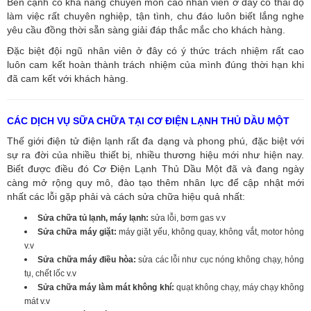
Bên cạnh có khả năng chuyên môn cao nhân viên ở đây có thái độ
làm việc rất chuyên nghiệp, tận tình, chu đáo luôn biết lắng nghe
yêu cầu đồng thời sẵn sàng giải đáp thắc mắc cho khách hàng.
Đặc biệt đội ngũ nhân viên ở đây có ý thức trách nhiệm rất cao
luôn cam kết hoàn thành trách nhiệm của mình đúng thời hạn khi
đã cam kết với khách hàng.
CÁC DỊCH VỤ SỮA CHỮA TẠI CƠ ĐIỆN LẠNH THỦ DẦU MỘT
Thế giới điện tử điện lạnh rất đa dạng và phong phú, đặc biệt với
sự ra đời của nhiều thiết bị, nhiều thương hiệu mới như hiện nay.
Biết được điều đó Cơ Điện Lạnh Thủ Dầu Một đã và đang ngày
càng mở rộng quy mô, đào tạo thêm nhân lực để cập nhật mới
nhất các lỗi gặp phải và cách sửa chữa hiệu quả nhất:
Sửa chữa tủ lạnh, máy lạnh:
sửa lỗi, bơm gas v.v
Sửa chữa máy giặt:
máy giặt yếu, không quay, không vắt, motor hỏng
v.v
Sửa chữa máy điều hòa:
sửa các lỗi như cục nóng không chạy, hỏng
tụ, chết lốc v.v
Sửa chữa máy làm mát không khí:
quạt không chạy, máy chạy không
mát v.v