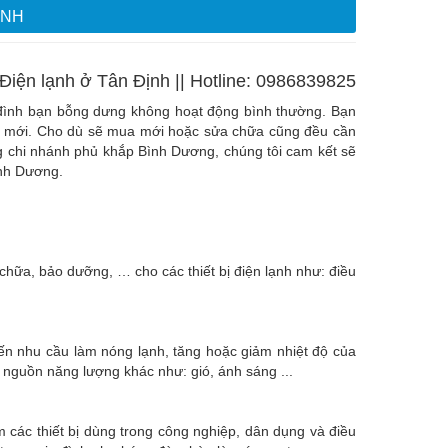
ỊNH
Điện lạnh ở Tân Định || Hotline: 0986839825
ia đình bạn bỗng dưng không hoạt động bình thường. Bạn
cái mới. Cho dù sẽ mua mới hoặc sửa chữa cũng đều cần
ng chi nhánh phủ khắp Bình Dương, chúng tôi cam kết sẽ
ình Dương.
hữa, bảo dưỡng, … cho các thiết bị điện lạnh như: điều
 đến nhu cầu làm nóng lạnh, tăng hoặc giảm nhiệt độ của
c nguồn năng lượng khác như: gió, ánh sáng ...
m các thiết bị dùng trong công nghiệp, dân dụng và điều