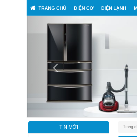
TRANG CHỦ
ĐIỆN CƠ
ĐIỆN LẠNH
M
Previous
TIN MỚI
Trang c