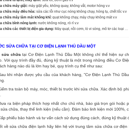
a chữa máy giặt:
máy giặt yếu, không quay, không vắt, motor hỏng v.v
a chữa máy điều hòa:
sửa các lỗi như cục nóng không chạy, hỏng tụ, chết lốc v.v
a chữa máy làm mát không khí:
quạt không chạy, máy chạy không mát v.v
a chữa bình nóng lạnh:
nước không nóng, rò rỉ v.v
 chữa các thiết bị điện gia dụng:
Máy quạt, nồi cơm, lò vi sóng, mô tơ các loại …
C SỬA CHỮA TẠI CƠ ĐIỆN LẠNH THỦ DẦU MỘT
sửa chữa
tại Cơ Điện Lạnh Thủ Dầu Một không chỉ thể hiện sự ch
. Với quy trình đầy đủ, đúng kỹ thuật là một trong những điều Cơ Đi
ách hàng nào dù là lớn hay bé, quy trình cụ thể như sau:
Sau khi nhận được yêu cầu của khách hàng, "Cơ Điện Lạnh Thủ Dầu M
ng.
iểm tra toàn bộ máy, móc, thiết bị trước khi sửa chữa. Xác định bộ p
.
ưa ra biện pháp thích hợp nhất cho chủ nhà, báo giá trọn gói hoặc p
 sửa chữa, thay thế linh kiện (nếu cần). Đảm bảo linh kiện mới 100%, 
ấp phiếu bảo hành và tư vấn cách sử dụng đúng cách, đúng kỹ thuật đ
iết về sửa chữa điện lạnh hãy liên hệ với trung tâm sửa chữa cơ đi