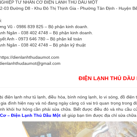
GHIỆP TƯ NHÂN CƠ ĐIỆN LẠNH THỦ DẦU MỘT
H2-03 Đường D8 - Khu Đô Thị Thịnh Gia - Phường Tân Định - Huyện Bế
i:
ng Vũ - 0986 839 825 – Bộ phận kinh doanh.
nh Ngân - 038 402 4748 – Bộ phận kinh doanh.
yết Anh - 0973 646 780 – Bộ phận kế toán
nh Ngân - 038 402 4748 – Bộ phận kỹ thuật
https://dienlanhthudaumot.com
dienlanhthudaumot@gmail.com
ĐIỆN LẠNH THỦ DẦU
 bị điện lạnh như tủ lạnh, điều hòa, bình nóng lạnh, lo vi sóng, đồ điện
 gia đình hiện nay và nó đang ngày càng có vai trò quan trọng trong đ
nh khỏi hư hỏng cần phải sửa chữa. Biết được điều đó và nhu cầu củ
Cơ – Điện Lạnh Thủ Dầu Một
sẽ giúp bạn tìm được địa chỉ sửa chữa 