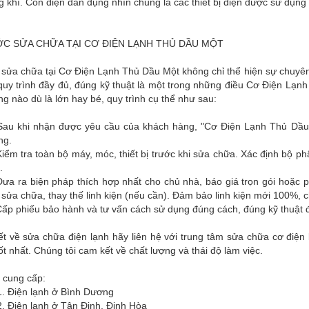
 khí. Còn điện dân dụng nhìn chung là các thiết bị điện được sử dụng 
C SỬA CHỮA TẠI CƠ ĐIỆN LẠNH THỦ DẦU MỘT
 sửa chữa tại Cơ Điện Lạnh Thủ Dầu Một không chỉ thể hiện sự chuyên
quy trình đầy đủ, đúng kỹ thuật là một trong những điều Cơ Điện Lạnh
g nào dù là lớn hay bé, quy trình cụ thể như sau:
Sau khi nhận được yêu cầu của khách hàng, "Cơ Điện Lạnh Thủ Dầu M
ng.
iểm tra toàn bộ máy, móc, thiết bị trước khi sửa chữa. Xác định bộ p
.
ưa ra biện pháp thích hợp nhất cho chủ nhà, báo giá trọn gói hoặc p
 sửa chữa, thay thế linh kiện (nếu cần). Đảm bảo linh kiện mới 100%, 
ấp phiếu bảo hành và tư vấn cách sử dụng đúng cách, đúng kỹ thuật đ
iết về sửa chữa điện lạnh hãy liên hệ với trung tâm sửa chữa cơ đi
ốt nhất. Chúng tôi cam kết về chất lượng và thái độ làm việc.
 cung cấp:
n lạnh ở Bình Dương
 lạnh ở Tân Định, Định Hòa