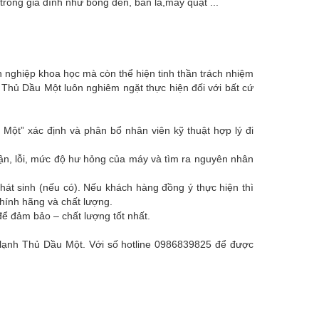
trong gia đình như bóng đèn, bàn là,máy quạt ...
 nghiệp khoa học mà còn thể hiện tinh thần trách nhiệm
 Thủ Dầu Một luôn nghiêm ngặt thực hiện đối với bất cứ
ột” xác định và phân bổ nhân viên kỹ thuật hợp lý đi
hận, lỗi, mức độ hư hỏng của máy và tìm ra nguyên nhân
hát sinh (nếu có). Nếu khách hàng đồng ý thực hiện thì
chính hãng và chất lượng.
ể đảm bảo – chất lượng tốt nhất.
ện lạnh Thủ Dầu Một. Với số hotline 0986839825 để được