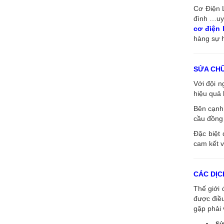
Cơ Điện L
đình …uy 
cơ điện
hàng sự h
SỬA CH
Với đội 
hiệu quả 
Bên cạnh 
cầu đồng 
Đặc biệt 
cam kết v
CÁC DỊC
Thế giới 
được điề
gặp phải 
Sử