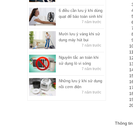
3. Điệ
4. Điệ
6 điều cần lưu ý khi dùng
5. Điệ
quạt để bảo toàn sinh khí
7 năm trước
6. Điệ
7. Điệ
Mười lưu ý vàng khi sử
8. Điệ
dụng máy hút bụi
9. Điệ
7 năm trước
10. Điệ
11. Đi
Nguyên tắc an toàn khi
12. Điệ
sử dụng lò vi sóng
13. Điệ
7 năm trước
14. Điệ
15. Đi
Những lưu ý khi sử dụng
16. Điệ
nồi cơm điện
17. Điệ
7 năm trước
18. Điệ
19. Điệ
20. Điệ
Thông tin