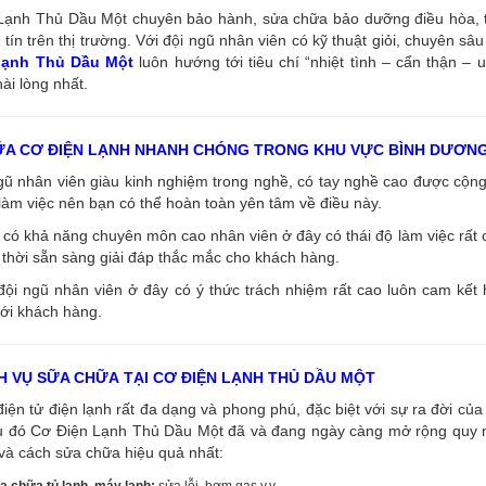
ạnh Thủ Dầu Một chuyên bảo hành, sửa chữa bảo dưỡng điều hòa, tủ l
tín trên thị trường. Với đội ngũ nhân viên có kỹ thuật giỏi, chuyên s
 lạnh Thủ Dầu Một
luôn hướng tới tiêu chí “nhiệt tình – cẩn thận – 
ài lòng nhất.
ỮA CƠ ĐIỆN LẠNH NHANH CHÓNG TRONG KHU VỰC BÌNH DƯƠN
ngũ nhân viên giàu kinh nghiệm trong nghề, có tay nghề cao được cộ
làm việc nên bạn có thể hoàn toàn yên tâm về điều này.
có khả năng chuyên môn cao nhân viên ở đây có thái độ làm việc rất c
thời sẵn sàng giải đáp thắc mắc cho khách hàng.
đội ngũ nhân viên ở đây có ý thức trách nhiệm rất cao luôn cam kết
ới khách hàng.
H VỤ SỮA CHỮA TẠI CƠ ĐIỆN LẠNH THỦ DẦU MỘT
điện tử điện lạnh rất đa dạng và phong phú, đặc biệt với sự ra đời của 
u đó Cơ Điện Lạnh Thủ Dầu Một đã và đang ngày càng mở rộng quy mô
và cách sửa chữa hiệu quả nhất:
a chữa tủ lạnh, máy lạnh:
sửa lỗi, bơm gas v.v