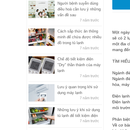
Người bệnh suyễn dùng
điều hoà cần lưu ý những
vấn đề sau
7 năm trước
Cách sắp thức ăn thông
Một ngày 
minh để chứa được nhiều
sẽ có 2 
đồ trong tủ lạnh
một địa c
7 năm trước
mang đến 
Chế độ tiết kiệm điện
TÌM HIỂ
"Dry" thần thánh của máy
lạnh
Ngành điệ
7 năm trước
Ngành điệ
hòa, máy 
Lưu ý quan trọng khi sử
dụng máy lạnh
Điện lạnh
7 năm trước
Điện lạnh
môi trườn
Những lưu ý khi sử dụng
tủ lạnh để tiết kiệm điện
Phân biệt
7 năm trước
Về cơ bản