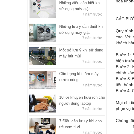
hòa không
Những điều cần biết khi
sử dụng máy giặt
7 năm trước
CÁC BƯỚ
Những lưu ý cần thiết khi
Quy trình
sử dụng máy giặt
cao. Với 
7 năm trước
khách hàn
Một số lưu ý khi sử dụng
Bước 1: 
máy hút mùi
hiện trườ
7 năm trước
Bước 2: K
chính xác
Cẩn trọng khi tắm máy
Bước 3: Đ
nước nóng
tiến hành
7 năm trước
Bước 4: C
10 lời khuyên hữu ích cho
Mọi chi t
người dùng laptop
phục vụ t
7 năm trước
Chúng tôi
7 Điều cần lưu ý khi cho
1. Điệ
trẻ xem ti vi
2. Điện
7 năm trước