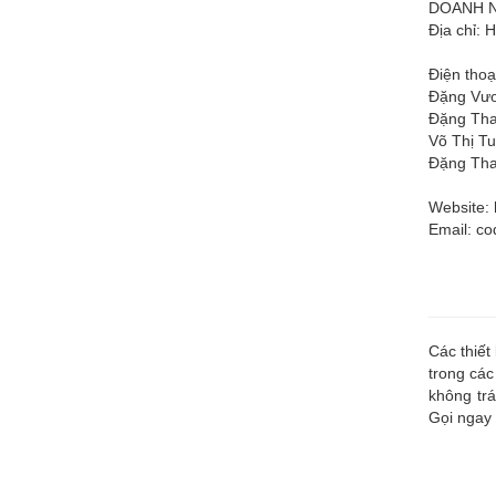
DOANH N
Địa chỉ: 
Điện thoạ
Đặng Vươ
Đặng Tha
Võ Thị Tu
Đặng Tha
Website: 
Email:
co
Các thiết
trong các
không trá
Gọi ngay