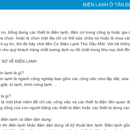
ĐIỆN LẠNH Ở TÂN Đ
nọ, bỗng dưng các thiết bị điện lạnh, điện cơ trong công ty hoặc g
lựa chọn, hoặc là chọn một địa chỉ có thể sửa chữa nó hoặc là mua 
hỉ uy tín, khi đó hãy nhớ đến Cơ Điện Lạnh Thủ Dầu Một. Với hệ thố
cho quý khách hàng chất lượng dịch vụ tốt nhất trong khu vực tỉnh B
U SƠ VỀ ĐIỆN LẠNH
n lạnh là gì?
n lạnh là ngành công nghiệp bao gồm các công việc như lắp đặt, sửa c
giặt, tủ lạnh, bình nóng lạnh …
 là gì?
 là một khái niệm để chỉ các công việc và các thiết bị điện liên quan
g sống của con người bằng các thiết bị điện hoặc các thiết bị dùng cá
 điện lạnh và điện dân dụng:
 thì điện lạnh khác điện dân dụng về kỹ thuật làm lạnh. Điện lạnh gồ