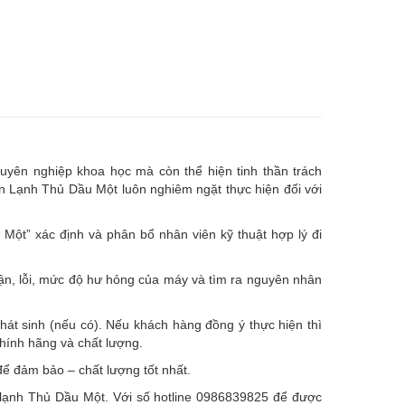
uyên nghiệp khoa học mà còn thể hiện tinh thần trách
ện Lạnh Thủ Dầu Một luôn nghiêm ngặt thực hiện đối với
ột” xác định và phân bổ nhân viên kỹ thuật hợp lý đi
hận, lỗi, mức độ hư hỏng của máy và tìm ra nguyên nhân
hát sinh (nếu có).
Nếu khách hàng đồng ý thực hiện thì
chính hãng và chất lượng.
ể đảm bảo – chất lượng tốt nhất.
ện lạnh Thủ Dầu Một. Với số hotline 0986839825 để được