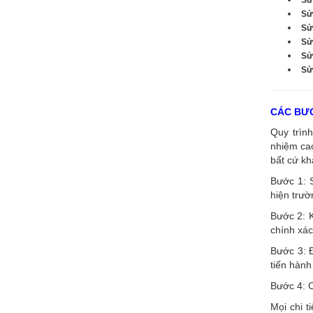
Sử
Sử
Sử
Sử
Sửa
CÁC BƯỚ
Quy trình
nhiệm cao
bất cứ kh
Bước 1: 
hiện trườ
Bước 2: K
chính xác
Bước 3: Đ
tiến hành
Bước 4: C
Mọi chi t