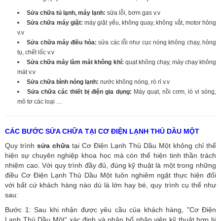
Sửa chữa tủ lạnh, máy lạnh:
sửa lỗi, bơm gas v.v
Sửa chữa máy giặt:
máy giặt yếu, không quay, không vắt, motor hỏng
v.v
Sửa chữa máy điều hòa:
sửa các lỗi như cục nóng không chạy, hỏng
tụ, chết lốc v.v
Sửa chữa máy làm mát không khí:
quạt không chạy, máy chạy không
mát v.v
Sửa chữa bình nóng lạnh:
nước không nóng, rò rỉ v.v
Sửa chữa các thiết bị điện gia dụng:
Máy quạt, nồi cơm, lò vi sóng,
mô tơ các loại …
CÁC BƯỚC SỬA CHỮA TẠI CƠ ĐIỆN LẠNH THỦ DẦU MỘT
Quy trình
sửa chữa
tại Cơ Điện Lạnh Thủ Dầu Một không chỉ thể
hiện sự chuyên nghiệp khoa học mà còn thể hiện tinh thần trách
nhiệm cao. Với quy trình đầy đủ, đúng kỹ thuật là một trong những
điều Cơ Điện Lạnh Thủ Dầu Một luôn nghiêm ngặt thực hiện đối
với bất cứ khách hàng nào dù là lớn hay bé, quy trình cụ thể như
sau:
Bước 1: Sau khi nhận được yêu cầu của khách hàng, "Cơ Điện
Lạnh Thủ Dầu Một” xác định và phân bổ nhân viên kỹ thuật hợp lý