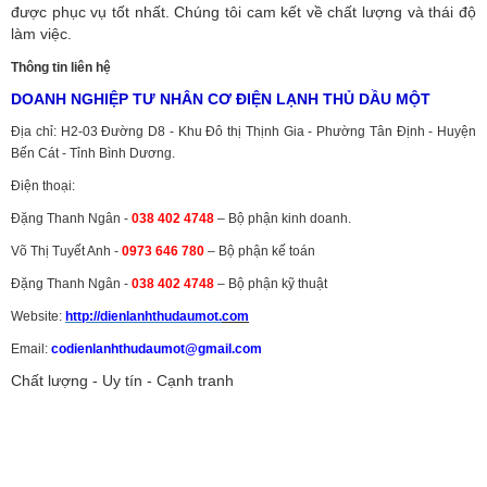
được phục vụ tốt nhất. Chúng tôi cam kết về chất lượng và thái độ
làm việc.
Thông tin liên hệ
DOANH NGHIỆP TƯ NHÂN CƠ ĐIỆN LẠNH THỦ DẦU MỘT
Địa chỉ: H2-03 Đường D8 - Khu Đô thị Thịnh Gia - Phường Tân Định - Huyện
Bến Cát - Tỉnh Bình Dương.
Điện thoại:
Đặng Thanh Ngân -
038 402 4748
– Bộ phận kinh doanh.
Võ Thị Tuyết Anh -
0973 646 780
– Bộ phận kế toán
Đặng Thanh Ngân -
038 402 4748
– Bộ phận kỹ thuật
Website:
http://dienlanhthudaumot.
com
Email:
codienlanhthudaumot@gmail.com
Chất lượng - Uy tín - Cạnh tranh
Vận tải hàng hóa
,
Dịch vụ hải quan ở Bình Dương
,
Dịch vụ hải
quan tại Bình Dương
,
Dịch vụ hải quan ở Hồ Chí Minh
,
Dịch vụ khai
báo hải quan tại Hồ Chí Minh
,
Công ty Dịch vụ hải quan ở Bình
Dương
,
Công ty dịch vụ hải quan ở Hồ Chí Minh