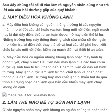
Sau đây chúng tôi sẽ đi vào làm rỏ nguyên nhân cũng như trả
lời các câu hỏi thường gặp của quý khách:
1.
MÁY ĐIỀU HOÀ KHÔNG LẠNH.
a
. Máy điều hoà không có nguồn: thông thường bị các nguyên
nhân như bị đứt cầu chì hoặc vasiton, lỏng mối nối điện, ngắt mạch
hay bị đứt dây điện, thiết bị an toàn được mở hay biên thế bị hư.
Những trường hợp này thông thường cách sửa chữa rất đơn giản
như kiểm tra lại điện thế, thay thế cở và loại cầu chì phù hợp, xiết
chắc lại các mối nối điện, kiểm tra mạch điện và thiết bị an toàn.
b
. Máy điều hoà có nguồn nhưng không lạnh hoặc máy lạnh bị
đóng tuyết, chảy nước: Đầu tiên nếu máy lạnh của các bạn chưa
được vệ sinh bảo trì từ 6 tháng đến 1 năm thì vấn đề này rất bình
thường. Máy lạnh được làm lạnh từ môi chất lạnh và phân phát
thông qua dần lạnh. Trường hợp môi chất lạnh bị thiếu hụt do quá
trình sử dụng hoặc dàn lạnh quá bẩn đều khiến máy lạnh chạy
không ổn định.
2. LÀM THẾ NÀO ĐỂ TỰ SỬA MÁY LẠNH
Ở các nguyên nhân máy lạnh không có nguồn chúng ta hoàn toàn