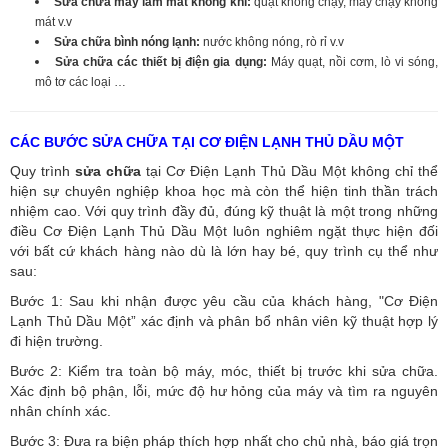
Sửa chữa máy làm mát không khí:
quạt không chạy, máy chạy không
mát v.v
Sửa chữa bình nóng lạnh:
nước không nóng, rò rỉ v.v
Sửa chữa các thiết bị điện gia dụng:
Máy quạt, nồi cơm, lò vi sóng,
mô tơ các loại …
CÁC BƯỚC SỬA CHỮA TẠI CƠ ĐIỆN LẠNH THỦ DẦU MỘT
Quy trình
sửa chữa
tại Cơ Điện Lạnh Thủ Dầu Một không chỉ thể
hiện sự chuyên nghiệp khoa học mà còn thể hiện tinh thần trách
nhiệm cao. Với quy trình đầy đủ, đúng kỹ thuật là một trong những
điều Cơ Điện Lạnh Thủ Dầu Một luôn nghiêm ngặt thực hiện đối
với bất cứ khách hàng nào dù là lớn hay bé, quy trình cụ thể như
sau:
Bước 1: Sau khi nhận được yêu cầu của khách hàng, "Cơ Điện
Lạnh Thủ Dầu Một” xác định và phân bổ nhân viên kỹ thuật hợp lý
đi hiện trường.
Bước 2: Kiểm tra toàn bộ máy, móc, thiết bị trước khi sửa chữa.
Xác định bộ phận, lỗi, mức độ hư hỏng của máy và tìm ra nguyên
nhân chính xác.
Bước 3: Đưa ra biện pháp thích hợp nhất cho chủ nhà, báo giá trọn