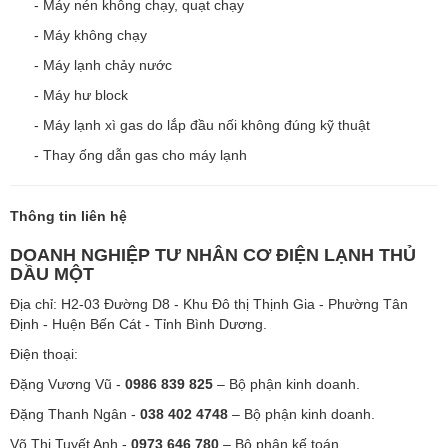
- Máy nén không chạy, quạt chạy
- Máy không chạy
- Máy lạnh chảy nước
- Máy hư block
- Máy lạnh xì gas do lắp đầu nối không đúng kỹ thuật
- Thay ống dẫn gas cho máy lạnh
Thông tin liên hệ
DOANH NGHIỆP TƯ NHÂN CƠ ĐIỆN LẠNH THỦ
DẦU MỘT
Địa chỉ: H2-03 Đường D8 - Khu Đô thị Thịnh Gia - Phường Tân
Định - Huện Bến Cát - Tỉnh Bình Dương.
Điện thoại:
Đặng Vương Vũ -
0986 839 825
– Bộ phận kinh doanh.
Đặng Thanh Ngân -
038 402 4748
– Bộ phận kinh doanh.
Võ Thị Tuyết Anh -
0973 646 780
– Bộ phận kế toán