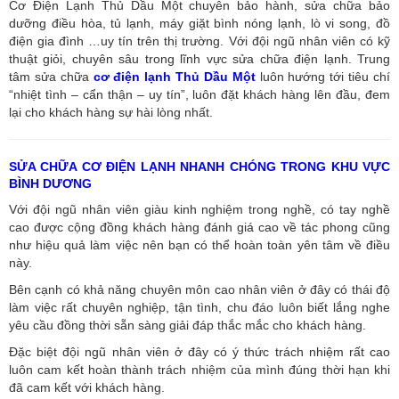
Cơ Điện Lạnh Thủ Dầu Một chuyên bảo hành, sửa chữa bảo
dưỡng điều hòa, tủ lạnh, máy giặt bình nóng lạnh, lò vi song, đồ
điện gia đình …uy tín trên thị trường. Với đội ngũ nhân viên có kỹ
thuật giỏi, chuyên sâu trong lĩnh vực sửa chữa điện lạnh. Trung
tâm sửa chữa
cơ điện lạnh Thủ Dầu Một
luôn hướng tới tiêu chí
“nhiệt tình – cẩn thận – uy tín”, luôn đặt khách hàng lên đầu, đem
lại cho khách hàng sự hài lòng nhất.
SỬA CHỮA CƠ ĐIỆN LẠNH NHANH CHÓNG TRONG KHU VỰC
BÌNH DƯƠNG
Với đội ngũ nhân viên giàu kinh nghiệm trong nghề, có tay nghề
cao được cộng đồng khách hàng đánh giá cao về tác phong cũng
như hiệu quả làm việc nên bạn có thể hoàn toàn yên tâm về điều
này.
Bên cạnh có khả năng chuyên môn cao nhân viên ở đây có thái độ
làm việc rất chuyên nghiệp, tận tình, chu đáo luôn biết lắng nghe
yêu cầu đồng thời sẵn sàng giải đáp thắc mắc cho khách hàng.
Đặc biệt đội ngũ nhân viên ở đây có ý thức trách nhiệm rất cao
luôn cam kết hoàn thành trách nhiệm của mình đúng thời hạn khi
đã cam kết với khách hàng.