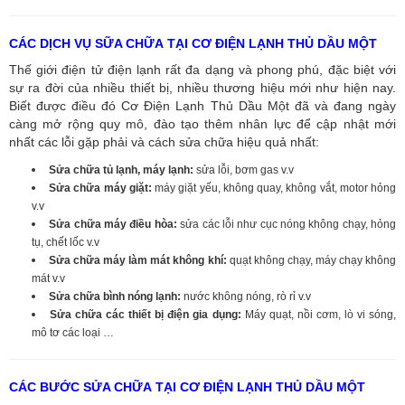
CÁC DỊCH VỤ SỮA CHỮA TẠI CƠ ĐIỆN LẠNH THỦ DẦU MỘT
Thế giới điện tử điện lạnh rất đa dạng và phong phú, đặc biệt với
sự ra đời của nhiều thiết bị, nhiều thương hiệu mới như hiện nay.
Biết được điều đó Cơ Điện Lạnh Thủ Dầu Một đã và đang ngày
càng mở rộng quy mô, đào tạo thêm nhân lực để cập nhật mới
nhất các lỗi gặp phải và cách sửa chữa hiệu quả nhất:
Sửa chữa tủ lạnh, máy lạnh:
sửa lỗi, bơm gas v.v
Sửa chữa máy giặt:
máy giặt yếu, không quay, không vắt, motor hỏng
v.v
Sửa chữa máy điều hòa:
sửa các lỗi như cục nóng không chạy, hỏng
tụ, chết lốc v.v
Sửa chữa máy làm mát không khí:
quạt không chạy, máy chạy không
mát v.v
Sửa chữa bình nóng lạnh:
nước không nóng, rò rỉ v.v
Sửa chữa các thiết bị điện gia dụng:
Máy quạt, nồi cơm, lò vi sóng,
mô tơ các loại …
CÁC BƯỚC SỬA CHỮA TẠI CƠ ĐIỆN LẠNH THỦ DẦU MỘT