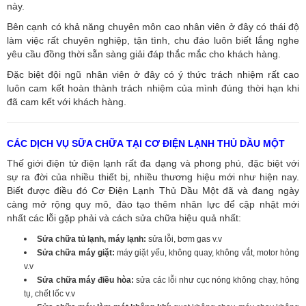
này.
Bên cạnh có khả năng chuyên môn cao nhân viên ở đây có thái độ
làm việc rất chuyên nghiệp, tận tình, chu đáo luôn biết lắng nghe
yêu cầu đồng thời sẵn sàng giải đáp thắc mắc cho khách hàng.
Đặc biệt đội ngũ nhân viên ở đây có ý thức trách nhiệm rất cao
luôn cam kết hoàn thành trách nhiệm của mình đúng thời hạn khi
đã cam kết với khách hàng.
CÁC DỊCH VỤ SỮA CHỮA TẠI CƠ ĐIỆN LẠNH THỦ DẦU MỘT
Thế giới điện tử điện lạnh rất đa dạng và phong phú, đặc biệt với
sự ra đời của nhiều thiết bị, nhiều thương hiệu mới như hiện nay.
Biết được điều đó Cơ Điện Lạnh Thủ Dầu Một đã và đang ngày
càng mở rộng quy mô, đào tạo thêm nhân lực để cập nhật mới
nhất các lỗi gặp phải và cách sửa chữa hiệu quả nhất:
Sửa chữa tủ lạnh, máy lạnh:
sửa lỗi, bơm gas v.v
Sửa chữa máy giặt:
máy giặt yếu, không quay, không vắt, motor hỏng
v.v
Sửa chữa máy điều hòa:
sửa các lỗi như cục nóng không chạy, hỏng
tụ, chết lốc v.v