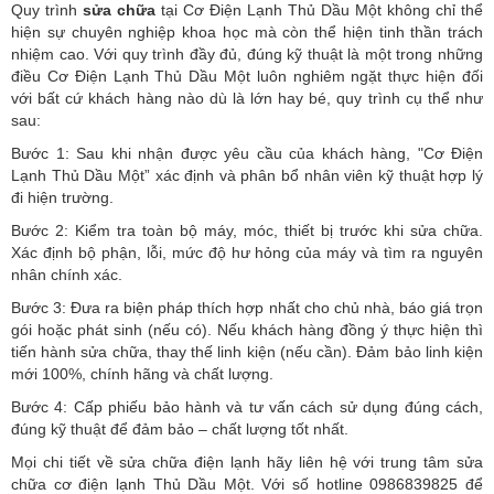
Quy trình
sửa chữa
tại Cơ Điện Lạnh Thủ Dầu Một không chỉ thể
hiện sự chuyên nghiệp khoa học mà còn thể hiện tinh thần trách
nhiệm cao. Với quy trình đầy đủ, đúng kỹ thuật là một trong những
điều Cơ Điện Lạnh Thủ Dầu Một luôn nghiêm ngặt thực hiện đối
với bất cứ khách hàng nào dù là lớn hay bé, quy trình cụ thể như
sau:
Bước 1: Sau khi nhận được yêu cầu của khách hàng, "Cơ Điện
Lạnh Thủ Dầu Một” xác định và phân bổ nhân viên kỹ thuật hợp lý
đi hiện trường.
Bước 2: Kiểm tra toàn bộ máy, móc, thiết bị trước khi sửa chữa.
Xác định bộ phận, lỗi, mức độ hư hỏng của máy và tìm ra nguyên
nhân chính xác.
Bước 3: Đưa ra biện pháp thích hợp nhất cho chủ nhà, báo giá trọn
gói hoặc phát sinh (nếu có).
Nếu khách hàng đồng ý thực hiện thì
tiến hành sửa chữa, thay thế linh kiện (nếu cần). Đảm bảo linh kiện
mới 100%, chính hãng và chất lượng.
Bước 4: Cấp phiếu bảo hành và tư vấn cách sử dụng đúng cách,
đúng kỹ thuật để đảm bảo – chất lượng tốt nhất.
Mọi chi tiết về sửa chữa điện lạnh hãy liên hệ với trung tâm sửa
chữa cơ điện lạnh Thủ Dầu Một. Với số hotline 0986839825 để