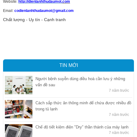
Website:
http://dienlanhthudaumot.
com
Email:
codienlanhthudaumot@gmail.com
Chất lượng - Uy tín - Cạnh tranh
Vận tải hàng hóa
,
Dịch vụ hải quan ở Bình Dương
,
Dịch vụ hải
quan tại Bình Dương
,
Dịch vụ hải quan ở Hồ Chí Minh
,
Dịch vụ khai
báo hải quan tại Hồ Chí Minh
,
Công ty Dịch vụ hải quan ở Bình
Dương
,
Công ty dịch vụ hải quan ở Hồ Chí Minh
TIN MỚI
Người bệnh suyễn dùng điều hoà cần lưu ý những
vấn đề sau
7 năm trước
Cách sắp thức ăn thông minh để chứa được nhiều đồ
trong tủ lạnh
7 năm trước
Chế độ tiết kiệm điện "Dry" thần thánh của máy lạnh
7 năm trước