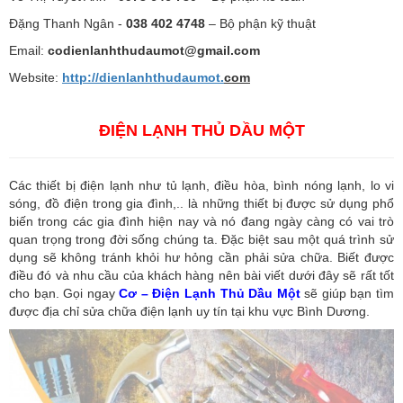
Đặng Thanh Ngân -
038 402 4748
– Bộ phận kỹ thuật
Email:
codienlanhthudaumot@gmail.com
Website:
http://dienlanhthudaumot.
com
ĐIỆN LẠNH THỦ DẦU MỘT
Các thiết bị điện lạnh như tủ lạnh, điều hòa, bình nóng lạnh, lo vi
sóng, đồ điện trong gia đình,.. là những thiết bị được sử dụng phổ
biến trong các gia đình hiện nay và nó đang ngày càng có vai trò
quan trọng trong đời sống chúng ta. Đặc biệt sau một quá trình sử
dụng sẽ không tránh khỏi hư hỏng cần phải sửa chữa. Biết được
điều đó và nhu cầu của khách hàng nên bài viết dưới đây sẽ rất tốt
cho bạn. Gọi ngay
Cơ – Điện Lạnh Thủ Dầu Một
sẽ giúp bạn tìm
được địa chỉ sửa chữa điện lạnh uy tín tại khu vực Bình Dương.