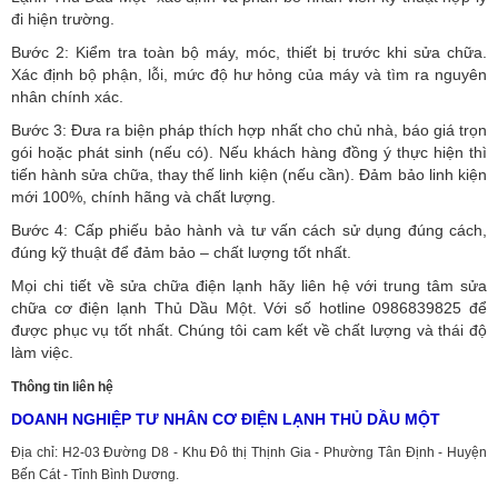
đi hiện trường.
Bước 2: Kiểm tra toàn bộ máy, móc, thiết bị trước khi sửa chữa.
Xác định bộ phận, lỗi, mức độ hư hỏng của máy và tìm ra nguyên
nhân chính xác.
Bước 3: Đưa ra biện pháp thích hợp nhất cho chủ nhà, báo giá trọn
gói hoặc phát sinh (nếu có).
Nếu khách hàng đồng ý thực hiện thì
tiến hành sửa chữa, thay thế linh kiện (nếu cần). Đảm bảo linh kiện
mới 100%, chính hãng và chất lượng.
Bước 4: Cấp phiếu bảo hành và tư vấn cách sử dụng đúng cách,
đúng kỹ thuật để đảm bảo – chất lượng tốt nhất.
Mọi chi tiết về sửa chữa điện lạnh hãy liên hệ với trung tâm sửa
chữa cơ điện lạnh Thủ Dầu Một. Với số hotline 0986839825 để
được phục vụ tốt nhất. Chúng tôi cam kết về chất lượng và thái độ
làm việc.
Thông tin liên hệ
DOANH NGHIỆP TƯ NHÂN CƠ ĐIỆN LẠNH THỦ DẦU MỘT
Địa chỉ: H2-03 Đường D8 - Khu Đô thị Thịnh Gia - Phường Tân Định - Huyện
Bến Cát - Tỉnh Bình Dương.