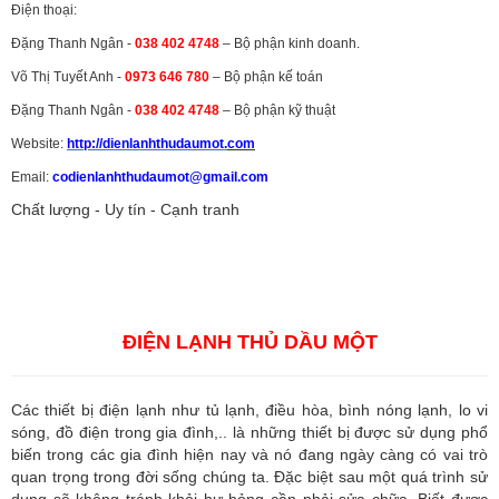
Điện thoại:
Đặng Thanh Ngân -
038 402 4748
– Bộ phận kinh doanh.
Võ Thị Tuyết Anh -
0973 646 780
– Bộ phận kế toán
Đặng Thanh Ngân -
038 402 4748
– Bộ phận kỹ thuật
Website:
http://dienlanhthudaumot.
com
Email:
codienlanhthudaumot@gmail.com
Chất lượng - Uy tín - Cạnh tranh
Vận tải hàng hóa
,
Dịch vụ hải quan ở Bình Dương
,
Dịch vụ hải
quan tại Bình Dương
,
Dịch vụ hải quan ở Hồ Chí Minh
,
Dịch vụ khai
báo hải quan tại Hồ Chí Minh
,
Công ty Dịch vụ hải quan ở Bình
Dương
,
Công ty dịch vụ hải quan ở Hồ Chí Minh
ĐIỆN LẠNH THỦ DẦU MỘT
Các thiết bị điện lạnh như tủ lạnh, điều hòa, bình nóng lạnh, lo vi
sóng, đồ điện trong gia đình,.. là những thiết bị được sử dụng phổ
biến trong các gia đình hiện nay và nó đang ngày càng có vai trò
quan trọng trong đời sống chúng ta. Đặc biệt sau một quá trình sử
dụng sẽ không tránh khỏi hư hỏng cần phải sửa chữa. Biết được