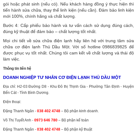
gói hoặc phát sinh (nếu có).
Nếu khách hàng đồng ý thực hiện thì
tiến hành sửa chữa, thay thế linh kiện (nếu cần). Đảm bảo linh kiện
mới 100%, chính hãng và chất lượng.
Bước 4: Cấp phiếu bảo hành và tư vấn cách sử dụng đúng cách,
đúng kỹ thuật để đảm bảo – chất lượng tốt nhất.
Mọi chi tiết về sửa chữa điện lạnh hãy liên hệ với trung tâm sửa
chữa cơ điện lạnh Thủ Dầu Một. Với số hotline 0986839825 để
được phục vụ tốt nhất. Chúng tôi cam kết về chất lượng và thái độ
làm việc.
Thông tin liên hệ
DOANH NGHIỆP TƯ NHÂN CƠ ĐIỆN LẠNH THỦ DẦU MỘT
Địa chỉ: H2-03 Đường D8 - Khu Đô thị Thịnh Gia - Phường Tân Định - Huyện
Bến Cát - Tỉnh Bình Dương.
Điện thoại:
Đặng Thanh Ngân -
038 402 4748
– Bộ phận kinh doanh.
Võ Thị Tuyết Anh -
0973 646 780
– Bộ phận kế toán
Đặng Thanh Ngân -
038 402 4748
– Bộ phận kỹ thuật