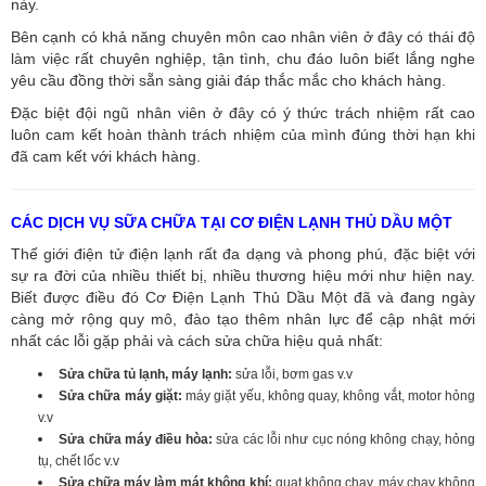
này.
Bên cạnh có khả năng chuyên môn cao nhân viên ở đây có thái độ
làm việc rất chuyên nghiệp, tận tình, chu đáo luôn biết lắng nghe
yêu cầu đồng thời sẵn sàng giải đáp thắc mắc cho khách hàng.
Đặc biệt đội ngũ nhân viên ở đây có ý thức trách nhiệm rất cao
luôn cam kết hoàn thành trách nhiệm của mình đúng thời hạn khi
đã cam kết với khách hàng.
CÁC DỊCH VỤ SỮA CHỮA TẠI CƠ ĐIỆN LẠNH THỦ DẦU MỘT
Thế giới điện tử điện lạnh rất đa dạng và phong phú, đặc biệt với
sự ra đời của nhiều thiết bị, nhiều thương hiệu mới như hiện nay.
Biết được điều đó Cơ Điện Lạnh Thủ Dầu Một đã và đang ngày
càng mở rộng quy mô, đào tạo thêm nhân lực để cập nhật mới
nhất các lỗi gặp phải và cách sửa chữa hiệu quả nhất:
Sửa chữa tủ lạnh, máy lạnh:
sửa lỗi, bơm gas v.v
Sửa chữa máy giặt:
máy giặt yếu, không quay, không vắt, motor hỏng
v.v
Sửa chữa máy điều hòa:
sửa các lỗi như cục nóng không chạy, hỏng
tụ, chết lốc v.v
Sửa chữa máy làm mát không khí:
quạt không chạy, máy chạy không