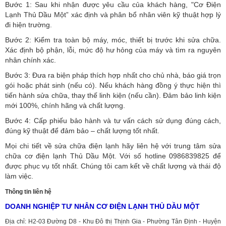
Bước 1: Sau khi nhận được yêu cầu của khách hàng, "Cơ Điện
Lạnh Thủ Dầu Một” xác định và phân bổ nhân viên kỹ thuật hợp lý
đi hiện trường.
Bước 2: Kiểm tra toàn bộ máy, móc, thiết bị trước khi sửa chữa.
Xác định bộ phận, lỗi, mức độ hư hỏng của máy và tìm ra nguyên
nhân chính xác.
Bước 3: Đưa ra biện pháp thích hợp nhất cho chủ nhà, báo giá trọn
gói hoặc phát sinh (nếu có).
Nếu khách hàng đồng ý thực hiện thì
tiến hành sửa chữa, thay thế linh kiện (nếu cần). Đảm bảo linh kiện
mới 100%, chính hãng và chất lượng.
Bước 4: Cấp phiếu bảo hành và tư vấn cách sử dụng đúng cách,
đúng kỹ thuật để đảm bảo – chất lượng tốt nhất.
Mọi chi tiết về sửa chữa điện lạnh hãy liên hệ với trung tâm sửa
chữa cơ điện lạnh Thủ Dầu Một. Với số hotline 0986839825 để
được phục vụ tốt nhất. Chúng tôi cam kết về chất lượng và thái độ
làm việc.
Thông tin liên hệ
DOANH NGHIỆP TƯ NHÂN CƠ ĐIỆN LẠNH THỦ DẦU MỘT
Địa chỉ: H2-03 Đường D8 - Khu Đô thị Thịnh Gia - Phường Tân Định - Huyện