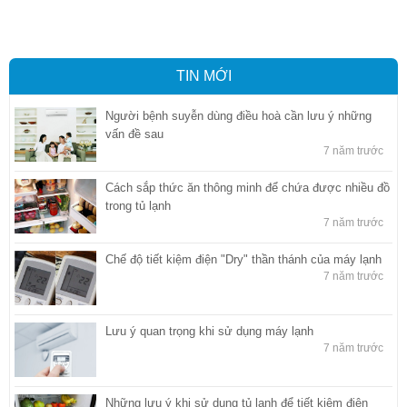
báo hải quan tại Hồ Chí Minh
,
Công ty Dịch vụ hải quan ở Bình
Dương
,
Công ty dịch vụ hải quan ở Hồ Chí Minh
TIN MỚI
Người bệnh suyễn dùng điều hoà cần lưu ý những
vấn đề sau
7 năm trước
Cách sắp thức ăn thông minh để chứa được nhiều đồ
trong tủ lạnh
7 năm trước
Chế độ tiết kiệm điện "Dry" thần thánh của máy lạnh
7 năm trước
Lưu ý quan trọng khi sử dụng máy lạnh
7 năm trước
Những lưu ý khi sử dụng tủ lạnh để tiết kiệm điện