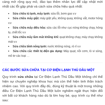
càng mở rộng quy mô, đào tạo thêm nhân lực để cập nhật mới
nhất các lỗi gặp phải và cách sửa chữa hiệu quả nhất:
Sửa chữa tủ lạnh, máy lạnh:
sửa lỗi, bơm gas v.v
Sửa chữa máy giặt:
máy giặt yếu, không quay, không vắt, motor hỏng
v.v
Sửa chữa máy điều hòa:
sửa các lỗi như cục nóng không chạy, hỏng
tụ, chết lốc v.v
Sửa chữa máy làm mát không khí:
quạt không chạy, máy chạy không
mát v.v
Sửa chữa bình nóng lạnh:
nước không nóng, rò rỉ v.v
Sửa chữa các thiết bị điện gia dụng:
Máy quạt, nồi cơm, lò vi sóng,
mô tơ các loại …
CÁC BƯỚC SỬA CHỮA TẠI CƠ ĐIỆN LẠNH THỦ DẦU MỘT
Quy trình
sửa chữa
tại Cơ Điện Lạnh Thủ Dầu Một không chỉ thể
hiện sự chuyên nghiệp khoa học mà còn thể hiện tinh thần trách
nhiệm cao. Với quy trình đầy đủ, đúng kỹ thuật là một trong những
điều Cơ Điện Lạnh Thủ Dầu Một luôn nghiêm ngặt thực hiện đối
với bất cứ khách hàng nào dù là lớn hay bé, quy trình cụ thể như
sau: