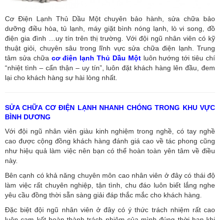
Cơ Điện Lạnh Thủ Dầu Một chuyên bảo hành, sửa chữa bảo
dưỡng điều hòa, tủ lạnh, máy giặt bình nóng lạnh, lò vi song, đồ
điện gia đình …uy tín trên thị trường. Với đội ngũ nhân viên có kỹ
thuật giỏi, chuyên sâu trong lĩnh vực sửa chữa điện lạnh. Trung
tâm sửa chữa
cơ điện lạnh Thủ Dầu Một
luôn hướng tới tiêu chí
“nhiệt tình – cẩn thận – uy tín”, luôn đặt khách hàng lên đầu, đem
lại cho khách hàng sự hài lòng nhất.
SỬA CHỮA CƠ ĐIỆN LẠNH NHANH CHÓNG TRONG KHU VỰC
BÌNH DƯƠNG
Với đội ngũ nhân viên giàu kinh nghiệm trong nghề, có tay nghề
cao được cộng đồng khách hàng đánh giá cao về tác phong cũng
như hiệu quả làm việc nên bạn có thể hoàn toàn yên tâm về điều
này.
Bên cạnh có khả năng chuyên môn cao nhân viên ở đây có thái độ
làm việc rất chuyên nghiệp, tận tình, chu đáo luôn biết lắng nghe
yêu cầu đồng thời sẵn sàng giải đáp thắc mắc cho khách hàng.
Đặc biệt đội ngũ nhân viên ở đây có ý thức trách nhiệm rất cao
luôn cam kết hoàn thành trách nhiệm của mình đúng thời hạn khi