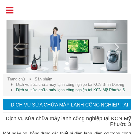
Tên
Chất Lượng - Uy Tín - Giá Cạnh Tranh
Previous
Next
Trang chủ
Sản phẩm
Dịch vụ sửa chữa máy lạnh công nghiệp tại KCN Bình Dương
Dịch vụ sửa chữa máy lạnh công nghiệp tại KCN Mỹ Phước 3
DỊCH VỤ SỬA CHỮA MÁY LẠNH CÔNG NGHIỆP TẠI
KCN MỸ PHƯỚC 3
Dịch vụ sửa chữa máy lạnh công nghiệp tại KCN Mỹ
Phước 3
Một ngày nọ, bỗng dưng các thiết bị điện lạnh, điện cơ trong công