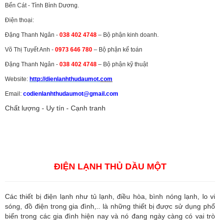
Bến Cát - Tỉnh Bình Dương.
Điện thoại:
Đặng Thanh Ngân -
038 402 4748
– Bộ phận kinh doanh.
Võ Thị Tuyết Anh -
0973 646 780
– Bộ phận kế toán
Đặng Thanh Ngân -
038 402 4748
– Bộ phận kỹ thuật
Website:
http://dienlanhthudaumot.
com
Email:
codienlanhthudaumot@gmail.com
Chất lượng - Uy tín - Cạnh tranh
Vận tải hàng hóa
,
Dịch vụ hải quan ở Bình Dương
,
Dịch vụ hải
quan tại Bình Dương
,
Dịch vụ hải quan ở Hồ Chí Minh
,
Dịch vụ khai
báo hải quan tại Hồ Chí Minh
,
Công ty Dịch vụ hải quan ở Bình
Dương
,
Công ty dịch vụ hải quan ở Hồ Chí Minh
ĐIỆN LẠNH THỦ DẦU MỘT
Các thiết bị điện lạnh như tủ lạnh, điều hòa, bình nóng lạnh, lo vi
sóng, đồ điện trong gia đình,.. là những thiết bị được sử dụng phổ
biến trong các gia đình hiện nay và nó đang ngày càng có vai trò