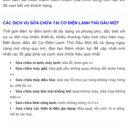
đã cam kết với khách hàng.
CÁC DỊCH VỤ SỮA CHỮA TẠI CƠ ĐIỆN LẠNH THỦ DẦU MỘT
Thế giới điện tử điện lạnh rất đa dạng và phong phú, đặc biệt với
sự ra đời của nhiều thiết bị, nhiều thương hiệu mới như hiện nay.
Biết được điều đó Cơ Điện Lạnh Thủ Dầu Một đã và đang ngày
càng mở rộng quy mô, đào tạo thêm nhân lực để cập nhật mới
nhất các lỗi gặp phải và cách sửa chữa hiệu quả nhất:
Sửa chữa tủ lạnh, máy lạnh:
sửa lỗi, bơm gas v.v
Sửa chữa máy giặt:
máy giặt yếu, không quay, không vắt, motor hỏng
v.v
Sửa chữa máy điều hòa:
sửa các lỗi như cục nóng không chạy, hỏng
tụ, chết lốc v.v
Sửa chữa máy làm mát không khí:
quạt không chạy, máy chạy không
mát v.v
Sửa chữa bình nóng lạnh:
nước không nóng, rò rỉ v.v
Sửa chữa các thiết bị điện gia dụng:
Máy quạt, nồi cơm, lò vi sóng,
mô tơ các loại …