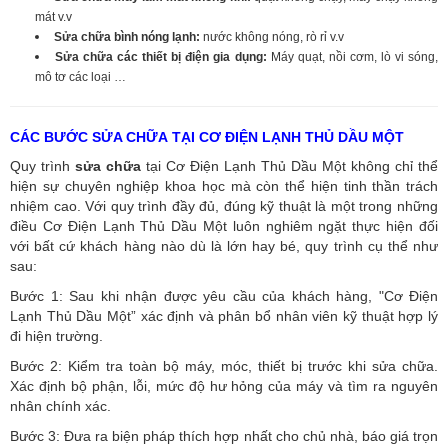
mát v.v
Sửa chữa bình nóng lạnh:
nước không nóng, rò rỉ v.v
Sửa chữa các thiết bị điện gia dụng:
Máy quạt, nồi cơm, lò vi sóng,
mô tơ các loại …
CÁC BƯỚC SỬA CHỮA TẠI CƠ ĐIỆN LẠNH THỦ DẦU MỘT
Quy trình
sửa chữa
tại Cơ Điện Lạnh Thủ Dầu Một không chỉ thể
hiện sự chuyên nghiệp khoa học mà còn thể hiện tinh thần trách
nhiệm cao. Với quy trình đầy đủ, đúng kỹ thuật là một trong những
điều Cơ Điện Lạnh Thủ Dầu Một luôn nghiêm ngặt thực hiện đối
với bất cứ khách hàng nào dù là lớn hay bé, quy trình cụ thể như
sau:
Bước 1: Sau khi nhận được yêu cầu của khách hàng, "Cơ Điện
Lạnh Thủ Dầu Một” xác định và phân bổ nhân viên kỹ thuật hợp lý
đi hiện trường.
Bước 2: Kiểm tra toàn bộ máy, móc, thiết bị trước khi sửa chữa.
Xác định bộ phận, lỗi, mức độ hư hỏng của máy và tìm ra nguyên
nhân chính xác.
Bước 3: Đưa ra biện pháp thích hợp nhất cho chủ nhà, báo giá trọn