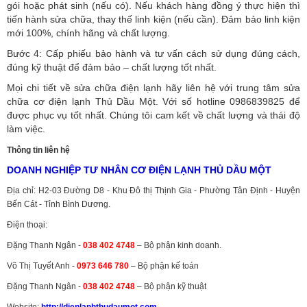
gói hoặc phát sinh (nếu có).
Nếu khách hàng đồng ý thực hiện thì
tiến hành sửa chữa, thay thế linh kiện (nếu cần). Đảm bảo linh kiện
mới 100%, chính hãng và chất lượng.
Bước 4: Cấp phiếu bảo hành và tư vấn cách sử dụng đúng cách,
đúng kỹ thuật để đảm bảo – chất lượng tốt nhất.
Mọi chi tiết về sửa chữa điện lạnh hãy liên hệ với trung tâm sửa
chữa cơ điện lạnh Thủ Dầu Một. Với số hotline 0986839825 để
được phục vụ tốt nhất. Chúng tôi cam kết về chất lượng và thái độ
làm việc.
Thông tin liên hệ
DOANH NGHIỆP TƯ NHÂN CƠ ĐIỆN LẠNH THỦ DẦU MỘT
Địa chỉ: H2-03 Đường D8 - Khu Đô thị Thịnh Gia - Phường Tân Định - Huyện
Bến Cát - Tỉnh Bình Dương.
Điện thoại:
Đặng Thanh Ngân -
038 402 4748
– Bộ phận kinh doanh.
Võ Thị Tuyết Anh -
0973 646 780
– Bộ phận kế toán
Đặng Thanh Ngân -
038 402 4748
– Bộ phận kỹ thuật
Website:
http://dienlanhthudaumot.
com