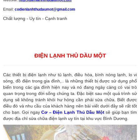
Email:
codienlanhthudaumot@gmail.com
Chất lượng - Uy tín - Cạnh tranh
Vận tải hàng hóa
,
Dịch vụ hải quan ở Bình Dương
,
Dịch vụ hải
quan tại Bình Dương
,
Dịch vụ hải quan ở Hồ Chí Minh
,
Dịch vụ khai
báo hải quan tại Hồ Chí Minh
,
Công ty Dịch vụ hải quan ở Bình
Dương
,
Công ty dịch vụ hải quan ở Hồ Chí Minh
ĐIỆN LẠNH THỦ DẦU MỘT
Các thiết bị điện lạnh như tủ lạnh, điều hòa, bình nóng lạnh, lo vi
sóng, đồ điện trong gia đình,.. là những thiết bị được sử dụng phổ
biến trong các gia đình hiện nay và nó đang ngày càng có vai trò
quan trọng trong đời sống chúng ta. Đặc biệt sau một quá trình sử
dụng sẽ không tránh khỏi hư hỏng cần phải sửa chữa. Biết được
điều đó và nhu cầu của khách hàng nên bài viết dưới đây sẽ rất tốt
cho bạn. Gọi ngay
Cơ – Điện Lạnh Thủ Dầu Một
sẽ giúp bạn tìm
được địa chỉ sửa chữa điện lạnh uy tín tại khu vực Bình Dương.