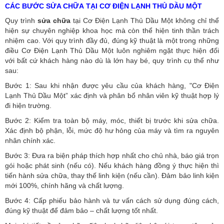
CÁC BƯỚC SỬA CHỮA TẠI CƠ ĐIỆN LẠNH THỦ DẦU MỘT
Quy trình
sửa chữa
tại Cơ Điện Lạnh Thủ Dầu Một không chỉ thể
hiện sự chuyên nghiệp khoa học mà còn thể hiện tinh thần trách
nhiệm cao. Với quy trình đầy đủ, đúng kỹ thuật là một trong những
điều Cơ Điện Lạnh Thủ Dầu Một luôn nghiêm ngặt thực hiện đối
với bất cứ khách hàng nào dù là lớn hay bé, quy trình cụ thể như
sau:
Bước 1: Sau khi nhận được yêu cầu của khách hàng, "Cơ Điện
Lạnh Thủ Dầu Một” xác định và phân bổ nhân viên kỹ thuật hợp lý
đi hiện trường.
Bước 2: Kiểm tra toàn bộ máy, móc, thiết bị trước khi sửa chữa.
Xác định bộ phận, lỗi, mức độ hư hỏng của máy và tìm ra nguyên
nhân chính xác.
Bước 3: Đưa ra biện pháp thích hợp nhất cho chủ nhà, báo giá trọn
gói hoặc phát sinh (nếu có).
Nếu khách hàng đồng ý thực hiện thì
tiến hành sửa chữa, thay thế linh kiện (nếu cần). Đảm bảo linh kiện
mới 100%, chính hãng và chất lượng.
Bước 4: Cấp phiếu bảo hành và tư vấn cách sử dụng đúng cách,
đúng kỹ thuật để đảm bảo – chất lượng tốt nhất.