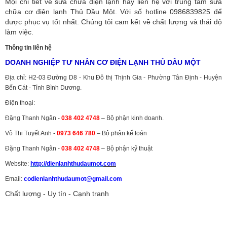
Mọi chi tiết về sửa chữa điện lạnh hãy liên hệ với trung tâm sửa
chữa cơ điện lạnh Thủ Dầu Một. Với số hotline 0986839825 để
được phục vụ tốt nhất. Chúng tôi cam kết về chất lượng và thái độ
làm việc.
Thông tin liên hệ
DOANH NGHIỆP TƯ NHÂN CƠ ĐIỆN LẠNH THỦ DẦU MỘT
Địa chỉ: H2-03 Đường D8 - Khu Đô thị Thịnh Gia - Phường Tân Định - Huyện
Bến Cát - Tỉnh Bình Dương.
Điện thoại:
Đặng Thanh Ngân -
038 402 4748
– Bộ phận kinh doanh.
Võ Thị Tuyết Anh -
0973 646 780
– Bộ phận kế toán
Đặng Thanh Ngân -
038 402 4748
– Bộ phận kỹ thuật
Website:
http://dienlanhthudaumot.
com
Email:
codienlanhthudaumot@gmail.com
Chất lượng - Uy tín - Cạnh tranh
Vận tải hàng hóa
,
Dịch vụ hải quan ở Bình Dương
,
Dịch vụ hải
quan tại Bình Dương
,
Dịch vụ hải quan ở Hồ Chí Minh
,
Dịch vụ khai