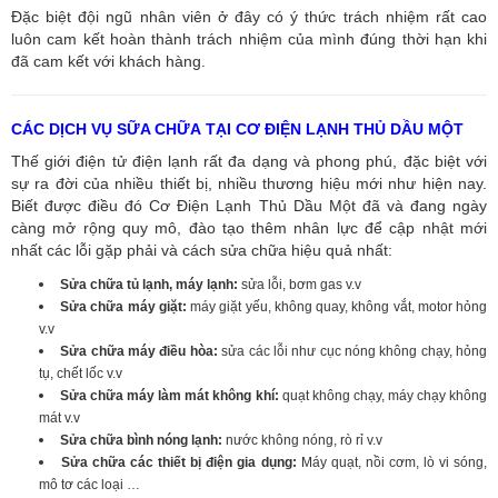
Đặc biệt đội ngũ nhân viên ở đây có ý thức trách nhiệm rất cao
luôn cam kết hoàn thành trách nhiệm của mình đúng thời hạn khi
đã cam kết với khách hàng.
CÁC DỊCH VỤ SỮA CHỮA TẠI CƠ ĐIỆN LẠNH THỦ DẦU MỘT
Thế giới điện tử điện lạnh rất đa dạng và phong phú, đặc biệt với
sự ra đời của nhiều thiết bị, nhiều thương hiệu mới như hiện nay.
Biết được điều đó Cơ Điện Lạnh Thủ Dầu Một đã và đang ngày
càng mở rộng quy mô, đào tạo thêm nhân lực để cập nhật mới
nhất các lỗi gặp phải và cách sửa chữa hiệu quả nhất:
Sửa chữa tủ lạnh, máy lạnh:
sửa lỗi, bơm gas v.v
Sửa chữa máy giặt:
máy giặt yếu, không quay, không vắt, motor hỏng
v.v
Sửa chữa máy điều hòa:
sửa các lỗi như cục nóng không chạy, hỏng
tụ, chết lốc v.v
Sửa chữa máy làm mát không khí:
quạt không chạy, máy chạy không
mát v.v
Sửa chữa bình nóng lạnh:
nước không nóng, rò rỉ v.v
Sửa chữa các thiết bị điện gia dụng:
Máy quạt, nồi cơm, lò vi sóng,
mô tơ các loại …