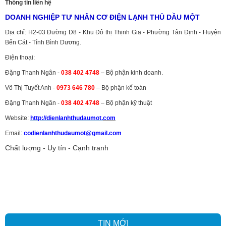
Thông tin liên hệ
DOANH NGHIỆP TƯ NHÂN CƠ ĐIỆN LẠNH THỦ DẦU MỘT
Địa chỉ: H2-03 Đường D8 - Khu Đô thị Thịnh Gia - Phường Tân Định - Huyện
Bến Cát - Tỉnh Bình Dương.
Điện thoại:
Đặng Thanh Ngân -
038 402 4748
– Bộ phận kinh doanh.
Võ Thị Tuyết Anh -
0973 646 780
– Bộ phận kế toán
Đặng Thanh Ngân -
038 402 4748
– Bộ phận kỹ thuật
Website:
http://dienlanhthudaumot.
com
Email:
codienlanhthudaumot@gmail.com
Chất lượng - Uy tín - Cạnh tranh
Vận tải hàng hóa
,
Dịch vụ hải quan ở Bình Dương
,
Dịch vụ hải
quan tại Bình Dương
,
Dịch vụ hải quan ở Hồ Chí Minh
,
Dịch vụ khai
báo hải quan tại Hồ Chí Minh
,
Công ty Dịch vụ hải quan ở Bình
Dương
,
Công ty dịch vụ hải quan ở Hồ Chí Minh
TIN MỚI