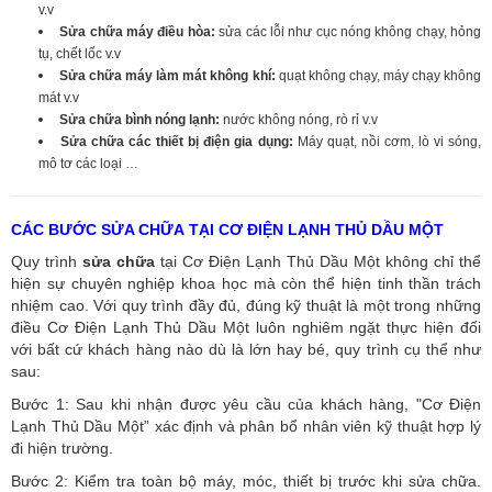
v.v
Sửa chữa máy điều hòa:
sửa các lỗi như cục nóng không chạy, hỏng
tụ, chết lốc v.v
Sửa chữa máy làm mát không khí:
quạt không chạy, máy chạy không
mát v.v
Sửa chữa bình nóng lạnh:
nước không nóng, rò rỉ v.v
Sửa chữa các thiết bị điện gia dụng:
Máy quạt, nồi cơm, lò vi sóng,
mô tơ các loại …
CÁC BƯỚC SỬA CHỮA TẠI CƠ ĐIỆN LẠNH THỦ DẦU MỘT
Quy trình
sửa chữa
tại Cơ Điện Lạnh Thủ Dầu Một không chỉ thể
hiện sự chuyên nghiệp khoa học mà còn thể hiện tinh thần trách
nhiệm cao. Với quy trình đầy đủ, đúng kỹ thuật là một trong những
điều Cơ Điện Lạnh Thủ Dầu Một luôn nghiêm ngặt thực hiện đối
với bất cứ khách hàng nào dù là lớn hay bé, quy trình cụ thể như
sau:
Bước 1: Sau khi nhận được yêu cầu của khách hàng, "Cơ Điện
Lạnh Thủ Dầu Một” xác định và phân bổ nhân viên kỹ thuật hợp lý
đi hiện trường.
Bước 2: Kiểm tra toàn bộ máy, móc, thiết bị trước khi sửa chữa.