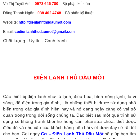
Võ Thị Tuyết Anh -
0973 646 780
– Bộ phận kế toán
Đặng Thanh Ngân -
038 402 4748
– Bộ phận kỹ thuật
Website:
http://dienlanhthudaumot.
com
Email:
codienlanhthudaumot@gmail.com
Chất lượng - Uy tín - Cạnh tranh
Vận tải hàng hóa
,
Dịch vụ hải quan ở Bình Dương
,
Dịch vụ hải
quan tại Bình Dương
,
Dịch vụ hải quan ở Hồ Chí Minh
,
Dịch vụ khai
báo hải quan tại Hồ Chí Minh
,
Công ty Dịch vụ hải quan ở Bình
Dương
,
Công ty dịch vụ hải quan ở Hồ Chí Minh
ĐIỆN LẠNH THỦ DẦU MỘT
Các thiết bị điện lạnh như tủ lạnh, điều hòa, bình nóng lạnh, lo vi
sóng, đồ điện trong gia đình,.. là những thiết bị được sử dụng phổ
biến trong các gia đình hiện nay và nó đang ngày càng có vai trò
quan trọng trong đời sống chúng ta. Đặc biệt sau một quá trình sử
dụng sẽ không tránh khỏi hư hỏng cần phải sửa chữa. Biết được
điều đó và nhu cầu của khách hàng nên bài viết dưới đây sẽ rất tốt
cho bạn. Gọi ngay
Cơ – Điện Lạnh Thủ Dầu Một
sẽ giúp bạn tìm