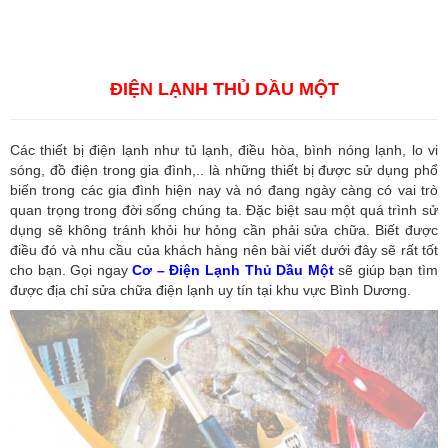
quan tại Bình Dương
,
Dịch vụ hải quan ở Hồ Chí Minh
,
Dịch vụ khai
báo hải quan tại Hồ Chí Minh
,
Công ty Dịch vụ hải quan ở Bình
Dương
,
Công ty dịch vụ hải quan ở Hồ Chí Minh
ĐIỆN LẠNH THỦ DẦU MỘT
Các thiết bị điện lạnh như tủ lạnh, điều hòa, bình nóng lạnh, lo vi
sóng, đồ điện trong gia đình,.. là những thiết bị được sử dụng phổ
biến trong các gia đình hiện nay và nó đang ngày càng có vai trò
quan trọng trong đời sống chúng ta. Đặc biệt sau một quá trình sử
dụng sẽ không tránh khỏi hư hỏng cần phải sửa chữa. Biết được
điều đó và nhu cầu của khách hàng nên bài viết dưới đây sẽ rất tốt
cho bạn. Gọi ngay
Cơ – Điện Lạnh Thủ Dầu Một
sẽ giúp bạn tìm
được địa chỉ sửa chữa điện lạnh uy tín tại khu vực Bình Dương.