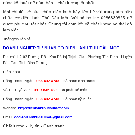
đúng kỹ thuật để đảm bảo – chất lượng tốt nhất.
Mọi chi tiết về sửa chữa điện lạnh hãy liên hệ với trung tâm sửa
chữa cơ điện lạnh Thủ Dầu Một. Với số hotline 0986839825 để
được phục vụ tốt nhất. Chúng tôi cam kết về chất lượng và thái độ
làm việc.
Thông tin liên hệ
DOANH NGHIỆP TƯ NHÂN CƠ ĐIỆN LẠNH THỦ DẦU MỘT
Địa chỉ: H2-03 Đường D8 - Khu Đô thị Thịnh Gia - Phường Tân Định - Huyện
Bến Cát - Tỉnh Bình Dương.
Điện thoại:
Đặng Thanh Ngân -
038 402 4748
– Bộ phận kinh doanh.
Võ Thị Tuyết Anh -
0973 646 780
– Bộ phận kế toán
Đặng Thanh Ngân -
038 402 4748
– Bộ phận kỹ thuật
Website:
http://dienlanhthudaumot.
com
Email:
codienlanhthudaumot@gmail.com
Chất lượng - Uy tín - Cạnh tranh
Vận tải hàng hóa
,
Dịch vụ hải quan ở Bình Dương
,
Dịch vụ hải