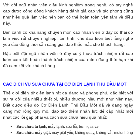
Với đội ngũ nhân viên giàu kinh nghiệm trong nghề, có tay nghề
cao được cộng đồng khách hàng đánh giá cao về tác phong cũng
như hiệu quả làm việc nên bạn có thể hoàn toàn yên tâm về điều
này.
Bên cạnh có khả năng chuyên môn cao nhân viên ở đây có thái độ
làm việc rất chuyên nghiệp, tận tình, chu đáo luôn biết lắng nghe
yêu cầu đồng thời sẵn sàng giải đáp thắc mắc cho khách hàng.
Đặc biệt đội ngũ nhân viên ở đây có ý thức trách nhiệm rất cao
luôn cam kết hoàn thành trách nhiệm của mình đúng thời hạn khi
đã cam kết với khách hàng.
CÁC DỊCH VỤ SỮA CHỮA TẠI CƠ ĐIỆN LẠNH THỦ DẦU MỘT
Thế giới điện tử điện lạnh rất đa dạng và phong phú, đặc biệt với
sự ra đời của nhiều thiết bị, nhiều thương hiệu mới như hiện nay.
Biết được điều đó Cơ Điện Lạnh Thủ Dầu Một đã và đang ngày
càng mở rộng quy mô, đào tạo thêm nhân lực để cập nhật mới
nhất các lỗi gặp phải và cách sửa chữa hiệu quả nhất:
Sửa chữa tủ lạnh, máy lạnh:
sửa lỗi, bơm gas v.v
Sửa chữa máy giặt:
máy giặt yếu, không quay, không vắt, motor hỏng