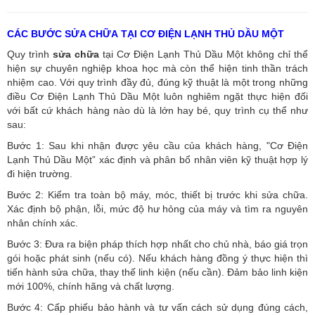
CÁC BƯỚC SỬA CHỮA TẠI CƠ ĐIỆN LẠNH THỦ DẦU MỘT
Quy trình
sửa chữa
tại Cơ Điện Lạnh Thủ Dầu Một không chỉ thể
hiện sự chuyên nghiệp khoa học mà còn thể hiện tinh thần trách
nhiệm cao. Với quy trình đầy đủ, đúng kỹ thuật là một trong những
điều Cơ Điện Lạnh Thủ Dầu Một luôn nghiêm ngặt thực hiện đối
với bất cứ khách hàng nào dù là lớn hay bé, quy trình cụ thể như
sau:
Bước 1: Sau khi nhận được yêu cầu của khách hàng, "Cơ Điện
Lạnh Thủ Dầu Một” xác định và phân bổ nhân viên kỹ thuật hợp lý
đi hiện trường.
Bước 2: Kiểm tra toàn bộ máy, móc, thiết bị trước khi sửa chữa.
Xác định bộ phận, lỗi, mức độ hư hỏng của máy và tìm ra nguyên
nhân chính xác.
Bước 3: Đưa ra biện pháp thích hợp nhất cho chủ nhà, báo giá trọn
gói hoặc phát sinh (nếu có).
Nếu khách hàng đồng ý thực hiện thì
tiến hành sửa chữa, thay thế linh kiện (nếu cần). Đảm bảo linh kiện
mới 100%, chính hãng và chất lượng.
Bước 4: Cấp phiếu bảo hành và tư vấn cách sử dụng đúng cách,