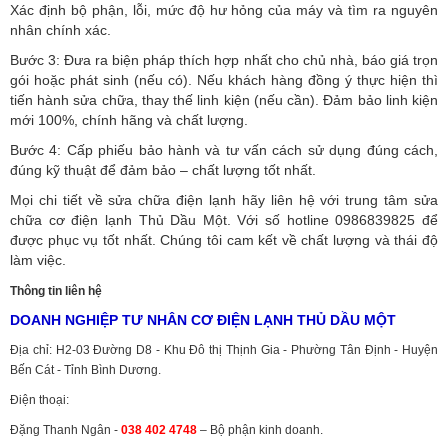
Xác định bộ phận, lỗi, mức độ hư hỏng của máy và tìm ra nguyên
nhân chính xác.
Bước 3: Đưa ra biện pháp thích hợp nhất cho chủ nhà, báo giá trọn
gói hoặc phát sinh (nếu có).
Nếu khách hàng đồng ý thực hiện thì
tiến hành sửa chữa, thay thế linh kiện (nếu cần). Đảm bảo linh kiện
mới 100%, chính hãng và chất lượng.
Bước 4: Cấp phiếu bảo hành và tư vấn cách sử dụng đúng cách,
đúng kỹ thuật để đảm bảo – chất lượng tốt nhất.
Mọi chi tiết về sửa chữa điện lạnh hãy liên hệ với trung tâm sửa
chữa cơ điện lạnh Thủ Dầu Một. Với số hotline 0986839825 để
được phục vụ tốt nhất. Chúng tôi cam kết về chất lượng và thái độ
làm việc.
Thông tin liên hệ
DOANH NGHIỆP TƯ NHÂN CƠ ĐIỆN LẠNH THỦ DẦU MỘT
Địa chỉ: H2-03 Đường D8 - Khu Đô thị Thịnh Gia - Phường Tân Định - Huyện
Bến Cát - Tỉnh Bình Dương.
Điện thoại:
Đặng Thanh Ngân -
038 402 4748
– Bộ phận kinh doanh.