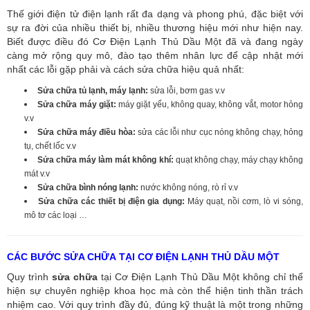
Thế giới điện tử điện lạnh rất đa dạng và phong phú, đặc biệt với
sự ra đời của nhiều thiết bị, nhiều thương hiệu mới như hiện nay.
Biết được điều đó Cơ Điện Lạnh Thủ Dầu Một đã và đang ngày
càng mở rộng quy mô, đào tạo thêm nhân lực để cập nhật mới
nhất các lỗi gặp phải và cách sửa chữa hiệu quả nhất:
Sửa chữa tủ lạnh, máy lạnh:
sửa lỗi, bơm gas v.v
Sửa chữa máy giặt:
máy giặt yếu, không quay, không vắt, motor hỏng
v.v
Sửa chữa máy điều hòa:
sửa các lỗi như cục nóng không chạy, hỏng
tụ, chết lốc v.v
Sửa chữa máy làm mát không khí:
quạt không chạy, máy chạy không
mát v.v
Sửa chữa bình nóng lạnh:
nước không nóng, rò rỉ v.v
Sửa chữa các thiết bị điện gia dụng:
Máy quạt, nồi cơm, lò vi sóng,
mô tơ các loại …
CÁC BƯỚC SỬA CHỮA TẠI CƠ ĐIỆN LẠNH THỦ DẦU MỘT
Quy trình
sửa chữa
tại Cơ Điện Lạnh Thủ Dầu Một không chỉ thể
hiện sự chuyên nghiệp khoa học mà còn thể hiện tinh thần trách
nhiệm cao. Với quy trình đầy đủ, đúng kỹ thuật là một trong những