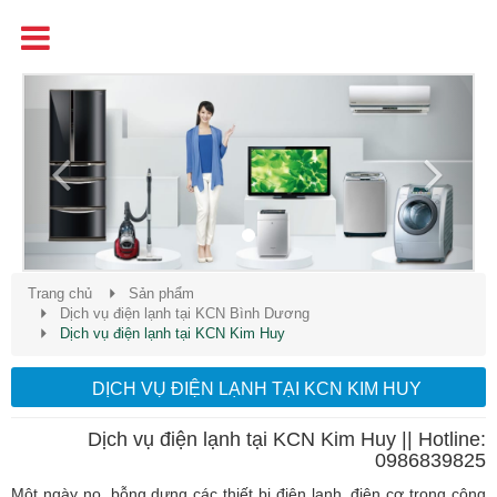
Tên
Chất Lượng - Uy Tín - Giá Cạnh Tranh
Previous
Next
Trang chủ
Sản phẩm
Dịch vụ điện lạnh tại KCN Bình Dương
Dịch vụ điện lạnh tại KCN Kim Huy
DỊCH VỤ ĐIỆN LẠNH TẠI KCN KIM HUY
Dịch vụ điện lạnh tại KCN Kim Huy || Hotline:
0986839825
Một ngày nọ, bỗng dưng các thiết bị điện lạnh, điện cơ trong công