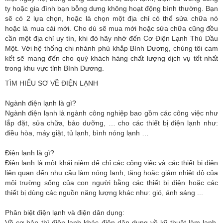
ty hoặc gia đình bạn bỗng dưng không hoạt động bình thường. Bạn
sẽ có 2 lựa chọn, hoặc là chọn một địa chỉ có thể sửa chữa nó
hoặc là mua cái mới. Cho dù sẽ mua mới hoặc sửa chữa cũng đều
cần một địa chỉ uy tín, khi đó hãy nhớ đến Cơ Điện Lạnh Thủ Dầu
Một. Với hệ thống chi nhánh phủ khắp Bình Dương, chúng tôi cam
kết sẽ mang đến cho quý khách hàng chất lượng dịch vụ tốt nhất
trong khu vực tỉnh Bình Dương.
TÌM HIỂU SƠ VỀ ĐIỆN LẠNH
Ngành điện lạnh là gì?
Ngành điện lạnh là ngành công nghiệp bao gồm các công việc như
lắp đặt, sửa chữa, bảo dưỡng, … cho các thiết bị điện lạnh như:
điều hòa, máy giặt, tủ lạnh, bình nóng lạnh …
Điện lạnh là gì?
Điện lạnh là một khái niệm để chỉ các công việc và các thiết bị điện
liên quan đến nhu cầu làm nóng lạnh, tăng hoặc giảm nhiệt độ của
môi trường sống của con người bằng các thiết bị điện hoặc các
thiết bị dùng các nguồn năng lượng khác như: gió, ánh sáng ...
Phân biệt điện lạnh và điện dân dụng:
Về cơ bản thì điện lạnh khác điện dân dụng về kỹ thuật làm lạnh.