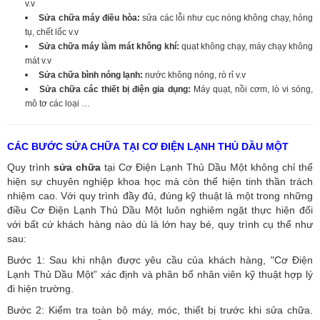
v.v
Sửa chữa máy điều hòa:
sửa các lỗi như cục nóng không chạy, hỏng
tụ, chết lốc v.v
Sửa chữa máy làm mát không khí:
quạt không chạy, máy chạy không
mát v.v
Sửa chữa bình nóng lạnh:
nước không nóng, rò rỉ v.v
Sửa chữa các thiết bị điện gia dụng:
Máy quạt, nồi cơm, lò vi sóng,
mô tơ các loại …
CÁC BƯỚC SỬA CHỮA TẠI CƠ ĐIỆN LẠNH THỦ DẦU MỘT
Quy trình
sửa chữa
tại Cơ Điện Lạnh Thủ Dầu Một không chỉ thể
hiện sự chuyên nghiệp khoa học mà còn thể hiện tinh thần trách
nhiệm cao. Với quy trình đầy đủ, đúng kỹ thuật là một trong những
điều Cơ Điện Lạnh Thủ Dầu Một luôn nghiêm ngặt thực hiện đối
với bất cứ khách hàng nào dù là lớn hay bé, quy trình cụ thể như
sau:
Bước 1: Sau khi nhận được yêu cầu của khách hàng, "Cơ Điện
Lạnh Thủ Dầu Một” xác định và phân bổ nhân viên kỹ thuật hợp lý
đi hiện trường.
Bước 2: Kiểm tra toàn bộ máy, móc, thiết bị trước khi sửa chữa.