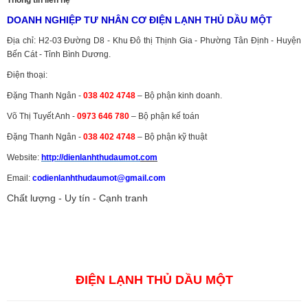
Thông tin liên hệ
DOANH NGHIỆP TƯ NHÂN CƠ ĐIỆN LẠNH THỦ DẦU MỘT
Địa chỉ: H2-03 Đường D8 - Khu Đô thị Thịnh Gia - Phường Tân Định - Huyện
Bến Cát - Tỉnh Bình Dương.
Điện thoại:
Đặng Thanh Ngân -
038 402 4748
– Bộ phận kinh doanh.
Võ Thị Tuyết Anh -
0973 646 780
– Bộ phận kế toán
Đặng Thanh Ngân -
038 402 4748
– Bộ phận kỹ thuật
Website:
http://dienlanhthudaumot.
com
Email:
codienlanhthudaumot@gmail.com
Chất lượng - Uy tín - Cạnh tranh
Vận tải hàng hóa
,
Dịch vụ hải quan ở Bình Dương
,
Dịch vụ hải
quan tại Bình Dương
,
Dịch vụ hải quan ở Hồ Chí Minh
,
Dịch vụ khai
báo hải quan tại Hồ Chí Minh
,
Công ty Dịch vụ hải quan ở Bình
Dương
,
Công ty dịch vụ hải quan ở Hồ Chí Minh
ĐIỆN LẠNH THỦ DẦU MỘT