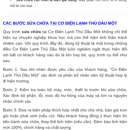
Sửa chữa các thiết bị điện gia dụng:
Máy quạt, nồi cơm, lò vi sóng,
mô tơ các loại …
CÁC BƯỚC SỬA CHỮA TẠI CƠ ĐIỆN LẠNH THỦ DẦU MỘT
Quy trình
sửa chữa
tại Cơ Điện Lạnh Thủ Dầu Một không chỉ thể
hiện sự chuyên nghiệp khoa học mà còn thể hiện tinh thần trách
nhiệm cao. Với quy trình đầy đủ, đúng kỹ thuật là một trong những
điều Cơ Điện Lạnh Thủ Dầu Một luôn nghiêm ngặt thực hiện đối
với bất cứ khách hàng nào dù là lớn hay bé, quy trình cụ thể như
sau:
Bước 1: Sau khi nhận được yêu cầu của khách hàng, "Cơ Điện
Lạnh Thủ Dầu Một” xác định và phân bổ nhân viên kỹ thuật hợp lý
đi hiện trường.
Bước 2: Kiểm tra toàn bộ máy, móc, thiết bị trước khi sửa chữa.
Xác định bộ phận, lỗi, mức độ hư hỏng của máy và tìm ra nguyên
nhân chính xác.
Bước 3: Đưa ra biện pháp thích hợp nhất cho chủ nhà, báo giá trọn
gói hoặc phát sinh (nếu có).
Nếu khách hàng đồng ý thực hiện thì
tiến hành sửa chữa, thay thế linh kiện (nếu cần). Đảm bảo linh kiện
mới 100%, chính hãng và chất lượng.