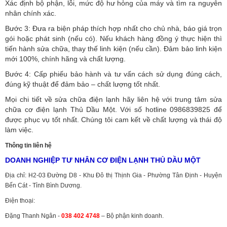
Xác định bộ phận, lỗi, mức độ hư hỏng của máy và tìm ra nguyên
nhân chính xác.
Bước 3: Đưa ra biện pháp thích hợp nhất cho chủ nhà, báo giá trọn
gói hoặc phát sinh (nếu có).
Nếu khách hàng đồng ý thực hiện thì
tiến hành sửa chữa, thay thế linh kiện (nếu cần). Đảm bảo linh kiện
mới 100%, chính hãng và chất lượng.
Bước 4: Cấp phiếu bảo hành và tư vấn cách sử dụng đúng cách,
đúng kỹ thuật để đảm bảo – chất lượng tốt nhất.
Mọi chi tiết về sửa chữa điện lạnh hãy liên hệ với trung tâm sửa
chữa cơ điện lạnh Thủ Dầu Một. Với số hotline 0986839825 để
được phục vụ tốt nhất. Chúng tôi cam kết về chất lượng và thái độ
làm việc.
Thông tin liên hệ
DOANH NGHIỆP TƯ NHÂN CƠ ĐIỆN LẠNH THỦ DẦU MỘT
Địa chỉ: H2-03 Đường D8 - Khu Đô thị Thịnh Gia - Phường Tân Định - Huyện
Bến Cát - Tỉnh Bình Dương.
Điện thoại:
Đặng Thanh Ngân -
038 402 4748
– Bộ phận kinh doanh.