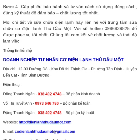
Bước 4: Cấp phiếu bảo hành và tư vấn cách sử dụng đúng cách,
đúng kỹ thuật để đảm bảo – chất lượng tốt nhất.
Mọi chi tiết về sửa chữa điện lạnh hãy liên hệ với trung tâm sửa
chữa cơ điện lạnh Thủ Dầu Một. Với số hotline 0986839825 để
được phục vụ tốt nhất. Chúng tôi cam kết về chất lượng và thái độ
làm việc.
Thông tin liên hệ
DOANH NGHIỆP TƯ NHÂN CƠ ĐIỆN LẠNH THỦ DẦU MỘT
Địa chỉ: H2-03 Đường D8 - Khu Đô thị Thịnh Gia - Phường Tân Định - Huyện
Bến Cát - Tỉnh Bình Dương.
Điện thoại:
Đặng Thanh Ngân -
038 402 4748
– Bộ phận kinh doanh.
Võ Thị Tuyết Anh -
0973 646 780
– Bộ phận kế toán
Đặng Thanh Ngân -
038 402 4748
– Bộ phận kỹ thuật
Website:
http://dienlanhthudaumot.
com
Email:
codienlanhthudaumot@gmail.com