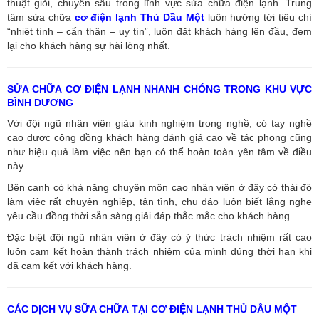
thuật giỏi, chuyên sâu trong lĩnh vực sửa chữa điện lạnh. Trung
tâm sửa chữa
cơ điện lạnh Thủ Dầu Một
luôn hướng tới tiêu chí
“nhiệt tình – cẩn thận – uy tín”, luôn đặt khách hàng lên đầu, đem
lại cho khách hàng sự hài lòng nhất.
SỬA CHỮA CƠ ĐIỆN LẠNH NHANH CHÓNG TRONG KHU VỰC
BÌNH DƯƠNG
Với đội ngũ nhân viên giàu kinh nghiệm trong nghề, có tay nghề
cao được cộng đồng khách hàng đánh giá cao về tác phong cũng
như hiệu quả làm việc nên bạn có thể hoàn toàn yên tâm về điều
này.
Bên cạnh có khả năng chuyên môn cao nhân viên ở đây có thái độ
làm việc rất chuyên nghiệp, tận tình, chu đáo luôn biết lắng nghe
yêu cầu đồng thời sẵn sàng giải đáp thắc mắc cho khách hàng.
Đặc biệt đội ngũ nhân viên ở đây có ý thức trách nhiệm rất cao
luôn cam kết hoàn thành trách nhiệm của mình đúng thời hạn khi
đã cam kết với khách hàng.
CÁC DỊCH VỤ SỮA CHỮA TẠI CƠ ĐIỆN LẠNH THỦ DẦU MỘT