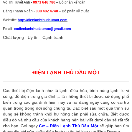
Võ Thị Tuyết Anh -
0973 646 780
– Bộ phận kế toán
Đặng Thanh Ngân -
038 402 4748
– Bộ phận kỹ thuật
Website:
http://dienlanhthudaumot.
com
Email:
codienlanhthudaumot@gmail.com
Chất lượng - Uy tín - Cạnh tranh
Vận tải hàng hóa
,
Dịch vụ hải quan ở Bình Dương
,
Dịch vụ hải
quan tại Bình Dương
,
Dịch vụ hải quan ở Hồ Chí Minh
,
Dịch vụ khai
báo hải quan tại Hồ Chí Minh
,
Công ty Dịch vụ hải quan ở Bình
Dương
,
Công ty dịch vụ hải quan ở Hồ Chí Minh
ĐIỆN LẠNH THỦ DẦU MỘT
Các thiết bị điện lạnh như tủ lạnh, điều hòa, bình nóng lạnh, lo vi
sóng, đồ điện trong gia đình,.. là những thiết bị được sử dụng phổ
biến trong các gia đình hiện nay và nó đang ngày càng có vai trò
quan trọng trong đời sống chúng ta. Đặc biệt sau một quá trình sử
dụng sẽ không tránh khỏi hư hỏng cần phải sửa chữa. Biết được
điều đó và nhu cầu của khách hàng nên bài viết dưới đây sẽ rất tốt
cho bạn. Gọi ngay
Cơ – Điện Lạnh Thủ Dầu Một
sẽ giúp bạn tìm
được địa chỉ sửa chữa điện lạnh uy tín tại khu vực Bình Dương.