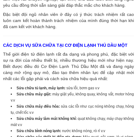
yêu cầu đồng thời sẵn sàng giải đáp thắc mắc cho khách hàng.
Đặc biệt đội ngũ nhân viên ở đây có ý thức trách nhiệm rất cao
luôn cam kết hoàn thành trách nhiệm của mình đúng thời hạn khi
đã cam kết với khách hàng.
CÁC DỊCH VỤ SỮA CHỮA TẠI CƠ ĐIỆN LẠNH THỦ DẦU MỘT
Thế giới điện tử điện lạnh rất đa dạng và phong phú, đặc biệt với
sự ra đời của nhiều thiết bị, nhiều thương hiệu mới như hiện nay.
Biết được điều đó Cơ Điện Lạnh Thủ Dầu Một đã và đang ngày
càng mở rộng quy mô, đào tạo thêm nhân lực để cập nhật mới
nhất các lỗi gặp phải và cách sửa chữa hiệu quả nhất:
Sửa chữa tủ lạnh, máy lạnh:
sửa lỗi, bơm gas v.v
Sửa chữa máy giặt:
máy giặt yếu, không quay, không vắt, motor hỏng
v.v
Sửa chữa máy điều hòa:
sửa các lỗi như cục nóng không chạy, hỏng
tụ, chết lốc v.v
Sửa chữa máy làm mát không khí:
quạt không chạy, máy chạy không
mát v.v
Sửa chữa bình nóng lạnh:
nước không nóng, rò rỉ v.v