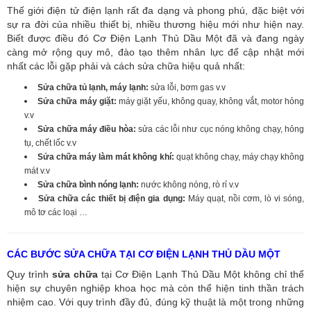
Thế giới điện tử điện lạnh rất đa dạng và phong phú, đặc biệt với
sự ra đời của nhiều thiết bị, nhiều thương hiệu mới như hiện nay.
Biết được điều đó Cơ Điện Lạnh Thủ Dầu Một đã và đang ngày
càng mở rộng quy mô, đào tạo thêm nhân lực để cập nhật mới
nhất các lỗi gặp phải và cách sửa chữa hiệu quả nhất:
Sửa chữa tủ lạnh, máy lạnh:
sửa lỗi, bơm gas v.v
Sửa chữa máy giặt:
máy giặt yếu, không quay, không vắt, motor hỏng
v.v
Sửa chữa máy điều hòa:
sửa các lỗi như cục nóng không chạy, hỏng
tụ, chết lốc v.v
Sửa chữa máy làm mát không khí:
quạt không chạy, máy chạy không
mát v.v
Sửa chữa bình nóng lạnh:
nước không nóng, rò rỉ v.v
Sửa chữa các thiết bị điện gia dụng:
Máy quạt, nồi cơm, lò vi sóng,
mô tơ các loại …
CÁC BƯỚC SỬA CHỮA TẠI CƠ ĐIỆN LẠNH THỦ DẦU MỘT
Quy trình
sửa chữa
tại Cơ Điện Lạnh Thủ Dầu Một không chỉ thể
hiện sự chuyên nghiệp khoa học mà còn thể hiện tinh thần trách
nhiệm cao. Với quy trình đầy đủ, đúng kỹ thuật là một trong những