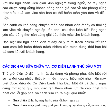
Với đội ngũ nhân viên giàu kinh nghiệm trong nghề, có tay nghề
cao được cộng đồng khách hàng đánh giá cao về tác phong cũng
như hiệu quả làm việc nên bạn có thể hoàn toàn yên tâm về điều
này.
Bên cạnh có khả năng chuyên môn cao nhân viên ở đây có thái độ
làm việc rất chuyên nghiệp, tận tình, chu đáo luôn biết lắng nghe
yêu cầu đồng thời sẵn sàng giải đáp thắc mắc cho khách hàng.
Đặc biệt đội ngũ nhân viên ở đây có ý thức trách nhiệm rất cao
luôn cam kết hoàn thành trách nhiệm của mình đúng thời hạn khi
đã cam kết với khách hàng.
CÁC DỊCH VỤ SỮA CHỮA TẠI CƠ ĐIỆN LẠNH THỦ DẦU MỘT
Thế giới điện tử điện lạnh rất đa dạng và phong phú, đặc biệt với
sự ra đời của nhiều thiết bị, nhiều thương hiệu mới như hiện nay.
Biết được điều đó Cơ Điện Lạnh Thủ Dầu Một đã và đang ngày
càng mở rộng quy mô, đào tạo thêm nhân lực để cập nhật mới
nhất các lỗi gặp phải và cách sửa chữa hiệu quả nhất:
Sửa chữa tủ lạnh, máy lạnh:
sửa lỗi, bơm gas v.v
Sửa chữa máy giặt:
máy giặt yếu, không quay, không vắt, motor hỏng