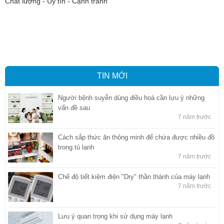
Chất lượng - Uy tín - Cạnh tranh
Vận tải hàng hóa
,
Dịch vụ hải quan ở Bình Dương
,
Dịch vụ hải
quan tại Bình Dương
,
Dịch vụ hải quan ở Hồ Chí Minh
,
Dịch vụ khai
báo hải quan tại Hồ Chí Minh
,
Công ty Dịch vụ hải quan ở Bình
Dương
,
Công ty dịch vụ hải quan ở Hồ Chí Minh
TIN MỚI
Người bệnh suyễn dùng điều hoà cần lưu ý những
vấn đề sau
7 năm trước
Cách sắp thức ăn thông minh để chứa được nhiều đồ
trong tủ lạnh
7 năm trước
Chế độ tiết kiệm điện "Dry" thần thánh của máy lạnh
7 năm trước
Lưu ý quan trọng khi sử dụng máy lạnh