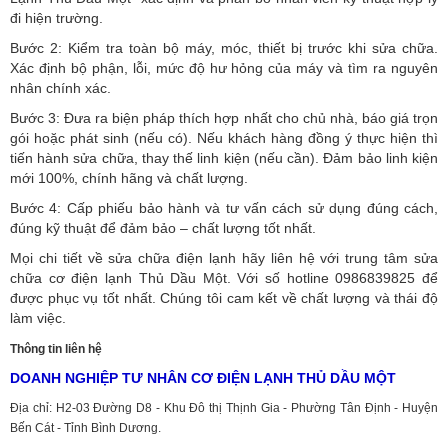
đi hiện trường.
Bước 2: Kiểm tra toàn bộ máy, móc, thiết bị trước khi sửa chữa.
Xác định bộ phận, lỗi, mức độ hư hỏng của máy và tìm ra nguyên
nhân chính xác.
Bước 3: Đưa ra biện pháp thích hợp nhất cho chủ nhà, báo giá trọn
gói hoặc phát sinh (nếu có).
Nếu khách hàng đồng ý thực hiện thì
tiến hành sửa chữa, thay thế linh kiện (nếu cần). Đảm bảo linh kiện
mới 100%, chính hãng và chất lượng.
Bước 4: Cấp phiếu bảo hành và tư vấn cách sử dụng đúng cách,
đúng kỹ thuật để đảm bảo – chất lượng tốt nhất.
Mọi chi tiết về sửa chữa điện lạnh hãy liên hệ với trung tâm sửa
chữa cơ điện lạnh Thủ Dầu Một. Với số hotline 0986839825 để
được phục vụ tốt nhất. Chúng tôi cam kết về chất lượng và thái độ
làm việc.
Thông tin liên hệ
DOANH NGHIỆP TƯ NHÂN CƠ ĐIỆN LẠNH THỦ DẦU MỘT
Địa chỉ: H2-03 Đường D8 - Khu Đô thị Thịnh Gia - Phường Tân Định - Huyện
Bến Cát - Tỉnh Bình Dương.