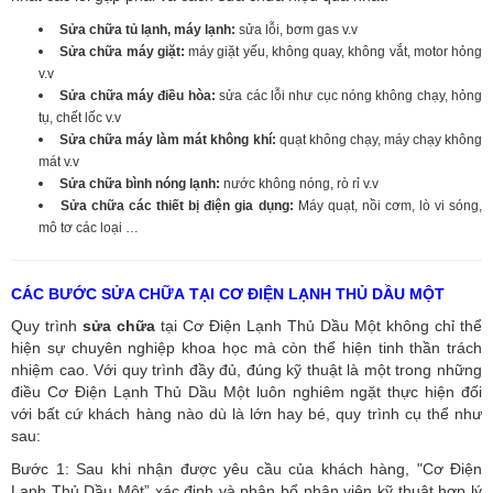
Sửa chữa tủ lạnh, máy lạnh:
sửa lỗi, bơm gas v.v
Sửa chữa máy giặt:
máy giặt yếu, không quay, không vắt, motor hỏng
v.v
Sửa chữa máy điều hòa:
sửa các lỗi như cục nóng không chạy, hỏng
tụ, chết lốc v.v
Sửa chữa máy làm mát không khí:
quạt không chạy, máy chạy không
mát v.v
Sửa chữa bình nóng lạnh:
nước không nóng, rò rỉ v.v
Sửa chữa các thiết bị điện gia dụng:
Máy quạt, nồi cơm, lò vi sóng,
mô tơ các loại …
CÁC BƯỚC SỬA CHỮA TẠI CƠ ĐIỆN LẠNH THỦ DẦU MỘT
Quy trình
sửa chữa
tại Cơ Điện Lạnh Thủ Dầu Một không chỉ thể
hiện sự chuyên nghiệp khoa học mà còn thể hiện tinh thần trách
nhiệm cao. Với quy trình đầy đủ, đúng kỹ thuật là một trong những
điều Cơ Điện Lạnh Thủ Dầu Một luôn nghiêm ngặt thực hiện đối
với bất cứ khách hàng nào dù là lớn hay bé, quy trình cụ thể như
sau:
Bước 1: Sau khi nhận được yêu cầu của khách hàng, "Cơ Điện
Lạnh Thủ Dầu Một” xác định và phân bổ nhân viên kỹ thuật hợp lý