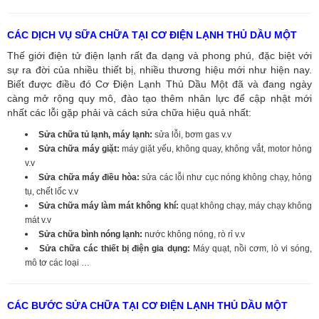
CÁC DỊCH VỤ SỮA CHỮA TẠI CƠ ĐIỆN LẠNH THỦ DẦU MỘT
Thế giới điện tử điện lạnh rất đa dạng và phong phú, đặc biệt với
sự ra đời của nhiều thiết bị, nhiều thương hiệu mới như hiện nay.
Biết được điều đó Cơ Điện Lạnh Thủ Dầu Một đã và đang ngày
càng mở rộng quy mô, đào tạo thêm nhân lực để cập nhật mới
nhất các lỗi gặp phải và cách sửa chữa hiệu quả nhất:
Sửa chữa tủ lạnh, máy lạnh:
sửa lỗi, bơm gas v.v
Sửa chữa máy giặt:
máy giặt yếu, không quay, không vắt, motor hỏng
v.v
Sửa chữa máy điều hòa:
sửa các lỗi như cục nóng không chạy, hỏng
tụ, chết lốc v.v
Sửa chữa máy làm mát không khí:
quạt không chạy, máy chạy không
mát v.v
Sửa chữa bình nóng lạnh:
nước không nóng, rò rỉ v.v
Sửa chữa các thiết bị điện gia dụng:
Máy quạt, nồi cơm, lò vi sóng,
mô tơ các loại …
CÁC BƯỚC SỬA CHỮA TẠI CƠ ĐIỆN LẠNH THỦ DẦU MỘT