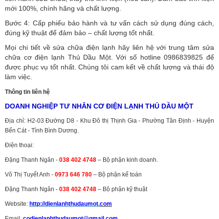
mới 100%, chính hãng và chất lượng.
Bước 4: Cấp phiếu bảo hành và tư vấn cách sử dụng đúng cách,
đúng kỹ thuật để đảm bảo – chất lượng tốt nhất.
Mọi chi tiết về sửa chữa điện lạnh hãy liên hệ với trung tâm sửa
chữa cơ điện lạnh Thủ Dầu Một. Với số hotline 0986839825 để
được phục vụ tốt nhất. Chúng tôi cam kết về chất lượng và thái độ
làm việc.
Thông tin liên hệ
DOANH NGHIỆP TƯ NHÂN CƠ ĐIỆN LẠNH THỦ DẦU MỘT
Địa chỉ: H2-03 Đường D8 - Khu Đô thị Thịnh Gia - Phường Tân Định - Huyện
Bến Cát - Tỉnh Bình Dương.
Điện thoại:
Đặng Thanh Ngân -
038 402 4748
– Bộ phận kinh doanh.
Võ Thị Tuyết Anh -
0973 646 780
– Bộ phận kế toán
Đặng Thanh Ngân -
038 402 4748
– Bộ phận kỹ thuật
Website:
http://dienlanhthudaumot.
com
Email:
codienlanhthudaumot@gmail.com