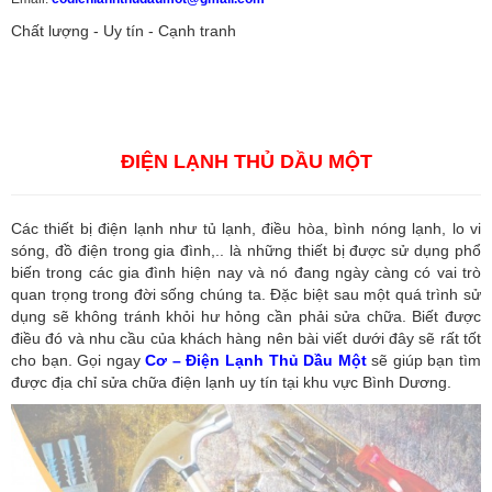
Chất lượng - Uy tín - Cạnh tranh
Vận tải hàng hóa
,
Dịch vụ hải quan ở Bình Dương
,
Dịch vụ hải
quan tại Bình Dương
,
Dịch vụ hải quan ở Hồ Chí Minh
,
Dịch vụ khai
báo hải quan tại Hồ Chí Minh
,
Công ty Dịch vụ hải quan ở Bình
Dương
,
Công ty dịch vụ hải quan ở Hồ Chí Minh
ĐIỆN LẠNH THỦ DẦU MỘT
Các thiết bị điện lạnh như tủ lạnh, điều hòa, bình nóng lạnh, lo vi
sóng, đồ điện trong gia đình,.. là những thiết bị được sử dụng phổ
biến trong các gia đình hiện nay và nó đang ngày càng có vai trò
quan trọng trong đời sống chúng ta. Đặc biệt sau một quá trình sử
dụng sẽ không tránh khỏi hư hỏng cần phải sửa chữa. Biết được
điều đó và nhu cầu của khách hàng nên bài viết dưới đây sẽ rất tốt
cho bạn. Gọi ngay
Cơ – Điện Lạnh Thủ Dầu Một
sẽ giúp bạn tìm
được địa chỉ sửa chữa điện lạnh uy tín tại khu vực Bình Dương.