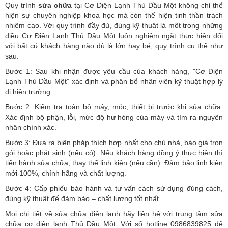
Quy trình
sửa chữa
tại Cơ Điện Lạnh Thủ Dầu Một không chỉ thể
hiện sự chuyên nghiệp khoa học mà còn thể hiện tinh thần trách
nhiệm cao. Với quy trình đầy đủ, đúng kỹ thuật là một trong những
điều Cơ Điện Lạnh Thủ Dầu Một luôn nghiêm ngặt thực hiện đối
với bất cứ khách hàng nào dù là lớn hay bé, quy trình cụ thể như
sau:
Bước 1: Sau khi nhận được yêu cầu của khách hàng, "Cơ Điện
Lạnh Thủ Dầu Một” xác định và phân bổ nhân viên kỹ thuật hợp lý
đi hiện trường.
Bước 2: Kiểm tra toàn bộ máy, móc, thiết bị trước khi sửa chữa.
Xác định bộ phận, lỗi, mức độ hư hỏng của máy và tìm ra nguyên
nhân chính xác.
Bước 3: Đưa ra biện pháp thích hợp nhất cho chủ nhà, báo giá trọn
gói hoặc phát sinh (nếu có).
Nếu khách hàng đồng ý thực hiện thì
tiến hành sửa chữa, thay thế linh kiện (nếu cần). Đảm bảo linh kiện
mới 100%, chính hãng và chất lượng.
Bước 4: Cấp phiếu bảo hành và tư vấn cách sử dụng đúng cách,
đúng kỹ thuật để đảm bảo – chất lượng tốt nhất.
Mọi chi tiết về sửa chữa điện lạnh hãy liên hệ với trung tâm sửa
chữa cơ điện lạnh Thủ Dầu Một. Với số hotline 0986839825 để