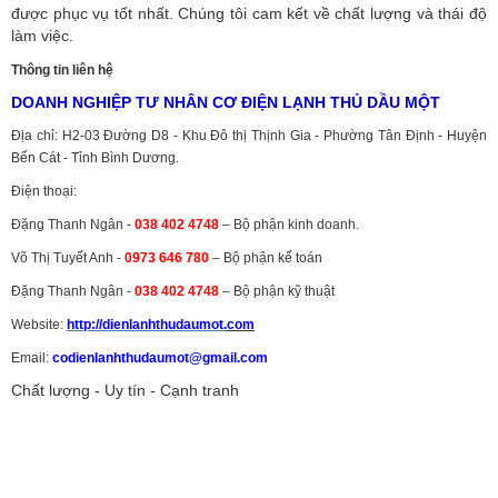
được phục vụ tốt nhất. Chúng tôi cam kết về chất lượng và thái độ
làm việc.
Thông tin liên hệ
DOANH NGHIỆP TƯ NHÂN CƠ ĐIỆN LẠNH THỦ DẦU MỘT
Địa chỉ: H2-03 Đường D8 - Khu Đô thị Thịnh Gia - Phường Tân Định - Huyện
Bến Cát - Tỉnh Bình Dương.
Điện thoại:
Đặng Thanh Ngân -
038 402 4748
– Bộ phận kinh doanh.
Võ Thị Tuyết Anh -
0973 646 780
– Bộ phận kế toán
Đặng Thanh Ngân -
038 402 4748
– Bộ phận kỹ thuật
Website:
http://dienlanhthudaumot.
com
Email:
codienlanhthudaumot@gmail.com
Chất lượng - Uy tín - Cạnh tranh
Vận tải hàng hóa
,
Dịch vụ hải quan ở Bình Dương
,
Dịch vụ hải
quan tại Bình Dương
,
Dịch vụ hải quan ở Hồ Chí Minh
,
Dịch vụ khai
báo hải quan tại Hồ Chí Minh
,
Công ty Dịch vụ hải quan ở Bình
Dương
,
Công ty dịch vụ hải quan ở Hồ Chí Minh