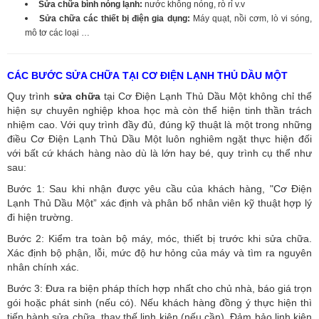
Sửa chữa bình nóng lạnh:
nước không nóng, rò rỉ v.v
Sửa chữa các thiết bị điện gia dụng:
Máy quạt, nồi cơm, lò vi sóng,
mô tơ các loại …
CÁC BƯỚC SỬA CHỮA TẠI CƠ ĐIỆN LẠNH THỦ DẦU MỘT
Quy trình
sửa chữa
tại Cơ Điện Lạnh Thủ Dầu Một không chỉ thể
hiện sự chuyên nghiệp khoa học mà còn thể hiện tinh thần trách
nhiệm cao. Với quy trình đầy đủ, đúng kỹ thuật là một trong những
điều Cơ Điện Lạnh Thủ Dầu Một luôn nghiêm ngặt thực hiện đối
với bất cứ khách hàng nào dù là lớn hay bé, quy trình cụ thể như
sau:
Bước 1: Sau khi nhận được yêu cầu của khách hàng, "Cơ Điện
Lạnh Thủ Dầu Một” xác định và phân bổ nhân viên kỹ thuật hợp lý
đi hiện trường.
Bước 2: Kiểm tra toàn bộ máy, móc, thiết bị trước khi sửa chữa.
Xác định bộ phận, lỗi, mức độ hư hỏng của máy và tìm ra nguyên
nhân chính xác.
Bước 3: Đưa ra biện pháp thích hợp nhất cho chủ nhà, báo giá trọn
gói hoặc phát sinh (nếu có).
Nếu khách hàng đồng ý thực hiện thì
tiến hành sửa chữa, thay thế linh kiện (nếu cần). Đảm bảo linh kiện