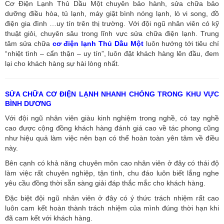
Cơ Điện Lạnh Thủ Dầu Một chuyên bảo hành, sửa chữa bảo
dưỡng điều hòa, tủ lạnh, máy giặt bình nóng lạnh, lò vi song, đồ
điện gia đình …uy tín trên thị trường. Với đội ngũ nhân viên có kỹ
thuật giỏi, chuyên sâu trong lĩnh vực sửa chữa điện lạnh. Trung
tâm sửa chữa
cơ điện lạnh Thủ Dầu Một
luôn hướng tới tiêu chí
“nhiệt tình – cẩn thận – uy tín”, luôn đặt khách hàng lên đầu, đem
lại cho khách hàng sự hài lòng nhất.
SỬA CHỮA CƠ ĐIỆN LẠNH NHANH CHÓNG TRONG KHU VỰC
BÌNH DƯƠNG
Với đội ngũ nhân viên giàu kinh nghiệm trong nghề, có tay nghề
cao được cộng đồng khách hàng đánh giá cao về tác phong cũng
như hiệu quả làm việc nên bạn có thể hoàn toàn yên tâm về điều
này.
Bên cạnh có khả năng chuyên môn cao nhân viên ở đây có thái độ
làm việc rất chuyên nghiệp, tận tình, chu đáo luôn biết lắng nghe
yêu cầu đồng thời sẵn sàng giải đáp thắc mắc cho khách hàng.
Đặc biệt đội ngũ nhân viên ở đây có ý thức trách nhiệm rất cao
luôn cam kết hoàn thành trách nhiệm của mình đúng thời hạn khi
đã cam kết với khách hàng.