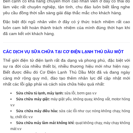
Bên cạnh có khả năng chuyên môn cao nhân viên ở đây có thái độ
làm việc rất chuyên nghiệp, tận tình, chu đáo luôn biết lắng nghe
yêu cầu đồng thời sẵn sàng giải đáp thắc mắc cho khách hàng.
Đặc biệt đội ngũ nhân viên ở đây có ý thức trách nhiệm rất cao
luôn cam kết hoàn thành trách nhiệm của mình đúng thời hạn khi
đã cam kết với khách hàng.
CÁC DỊCH VỤ SỮA CHỮA TẠI CƠ ĐIỆN LẠNH THỦ DẦU MỘT
Thế giới điện tử điện lạnh rất đa dạng và phong phú, đặc biệt với
sự ra đời của nhiều thiết bị, nhiều thương hiệu mới như hiện nay.
Biết được điều đó Cơ Điện Lạnh Thủ Dầu Một đã và đang ngày
càng mở rộng quy mô, đào tạo thêm nhân lực để cập nhật mới
nhất các lỗi gặp phải và cách sửa chữa hiệu quả nhất:
Sửa chữa tủ lạnh, máy lạnh:
sửa lỗi, bơm gas v.v
Sửa chữa máy giặt:
máy giặt yếu, không quay, không vắt, motor hỏng
v.v
Sửa chữa máy điều hòa:
sửa các lỗi như cục nóng không chạy, hỏng
tụ, chết lốc v.v
Sửa chữa máy làm mát không khí:
quạt không chạy, máy chạy không
mát v.v