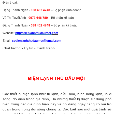
Điện thoại:
Đặng Thanh Ngân -
038 402 4748
– Bộ phận kinh doanh.
Võ Thị Tuyết Anh -
0973 646 780
– Bộ phận kế toán
Đặng Thanh Ngân -
038 402 4748
– Bộ phận kỹ thuật
Website:
http://dienlanhthudaumot.
com
Email:
codienlanhthudaumot@gmail.com
Chất lượng - Uy tín - Cạnh tranh
Vận tải hàng hóa
,
Dịch vụ hải quan ở Bình Dương
,
Dịch vụ hải
quan tại Bình Dương
,
Dịch vụ hải quan ở Hồ Chí Minh
,
Dịch vụ khai
báo hải quan tại Hồ Chí Minh
,
Công ty Dịch vụ hải quan ở Bình
Dương
,
Công ty dịch vụ hải quan ở Hồ Chí Minh
ĐIỆN LẠNH THỦ DẦU MỘT
Các thiết bị điện lạnh như tủ lạnh, điều hòa, bình nóng lạnh, lo vi
sóng, đồ điện trong gia đình,.. là những thiết bị được sử dụng phổ
biến trong các gia đình hiện nay và nó đang ngày càng có vai trò
quan trọng trong đời sống chúng ta. Đặc biệt sau một quá trình sử