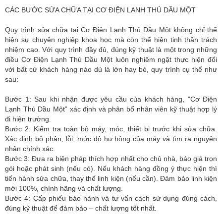
CÁC BƯỚC SỬA CHỮA TẠI CƠ ĐIỆN LẠNH THỦ DẦU MỘT
Quy trình sửa chữa tại Cơ Điện Lạnh Thủ Dầu Một không chỉ thể
hiện sự chuyên nghiệp khoa học mà còn thể hiện tinh thần trách
nhiệm cao. Với quy trình đầy đủ, đúng kỹ thuật là một trong những
điều Cơ Điện Lạnh Thủ Dầu Một luôn nghiêm ngặt thực hiện đối
với bất cứ khách hàng nào dù là lớn hay bé, quy trình cụ thể như
sau:
Bước 1: Sau khi nhận được yêu cầu của khách hàng, "Cơ Điện
Lạnh Thủ Dầu Một” xác định và phân bổ nhân viên kỹ thuật hợp lý
đi hiện trường.
Bước 2: Kiểm tra toàn bộ máy, móc, thiết bị trước khi sửa chữa.
Xác định bộ phận, lỗi, mức độ hư hỏng của máy và tìm ra nguyên
nhân chính xác.
Bước 3: Đưa ra biện pháp thích hợp nhất cho chủ nhà, báo giá trọn
gói hoặc phát sinh (nếu có). Nếu khách hàng đồng ý thực hiện thì
tiến hành sửa chữa, thay thế linh kiện (nếu cần). Đảm bảo linh kiện
mới 100%, chính hãng và chất lượng.
Bước 4: Cấp phiếu bảo hành và tư vấn cách sử dụng đúng cách,
đúng kỹ thuật để đảm bảo – chất lượng tốt nhất.