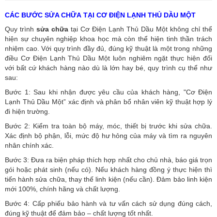
CÁC BƯỚC SỬA CHỮA TẠI CƠ ĐIỆN LẠNH THỦ DẦU MỘT
Quy trình
sửa chữa
tại Cơ Điện Lạnh Thủ Dầu Một không chỉ thể
hiện sự chuyên nghiệp khoa học mà còn thể hiện tinh thần trách
nhiệm cao. Với quy trình đầy đủ, đúng kỹ thuật là một trong những
điều Cơ Điện Lạnh Thủ Dầu Một luôn nghiêm ngặt thực hiện đối
với bất cứ khách hàng nào dù là lớn hay bé, quy trình cụ thể như
sau:
Bước 1: Sau khi nhận được yêu cầu của khách hàng, "Cơ Điện
Lạnh Thủ Dầu Một” xác định và phân bổ nhân viên kỹ thuật hợp lý
đi hiện trường.
Bước 2: Kiểm tra toàn bộ máy, móc, thiết bị trước khi sửa chữa.
Xác định bộ phận, lỗi, mức độ hư hỏng của máy và tìm ra nguyên
nhân chính xác.
Bước 3: Đưa ra biện pháp thích hợp nhất cho chủ nhà, báo giá trọn
gói hoặc phát sinh (nếu có).
Nếu khách hàng đồng ý thực hiện thì
tiến hành sửa chữa, thay thế linh kiện (nếu cần). Đảm bảo linh kiện
mới 100%, chính hãng và chất lượng.
Bước 4: Cấp phiếu bảo hành và tư vấn cách sử dụng đúng cách,
đúng kỹ thuật để đảm bảo – chất lượng tốt nhất.