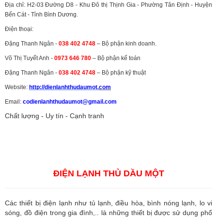
Địa chỉ: H2-03 Đường D8 - Khu Đô thị Thịnh Gia - Phường Tân Định - Huyện
Bến Cát - Tỉnh Bình Dương.
Điện thoại:
Đặng Thanh Ngân -
038 402 4748
– Bộ phận kinh doanh.
Võ Thị Tuyết Anh -
0973 646 780
– Bộ phận kế toán
Đặng Thanh Ngân -
038 402 4748
– Bộ phận kỹ thuật
Website:
http://dienlanhthudaumot.
com
Email:
codienlanhthudaumot@gmail.com
Chất lượng - Uy tín - Cạnh tranh
Vận tải hàng hóa
,
Dịch vụ hải quan ở Bình Dương
,
Dịch vụ hải
quan tại Bình Dương
,
Dịch vụ hải quan ở Hồ Chí Minh
,
Dịch vụ khai
báo hải quan tại Hồ Chí Minh
,
Công ty Dịch vụ hải quan ở Bình
Dương
,
Công ty dịch vụ hải quan ở Hồ Chí Minh
ĐIỆN LẠNH THỦ DẦU MỘT
Các thiết bị điện lạnh như tủ lạnh, điều hòa, bình nóng lạnh, lo vi
sóng, đồ điện trong gia đình,.. là những thiết bị được sử dụng phổ