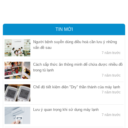
quan tại Bình Dương
,
Dịch vụ hải quan ở Hồ Chí Minh
,
Dịch vụ khai
báo hải quan tại Hồ Chí Minh
,
Công ty Dịch vụ hải quan ở Bình
Dương
,
Công ty dịch vụ hải quan ở Hồ Chí Minh
TIN MỚI
Người bệnh suyễn dùng điều hoà cần lưu ý những
vấn đề sau
7 năm trước
Cách sắp thức ăn thông minh để chứa được nhiều đồ
trong tủ lạnh
7 năm trước
Chế độ tiết kiệm điện "Dry" thần thánh của máy lạnh
7 năm trước
Lưu ý quan trọng khi sử dụng máy lạnh
7 năm trước