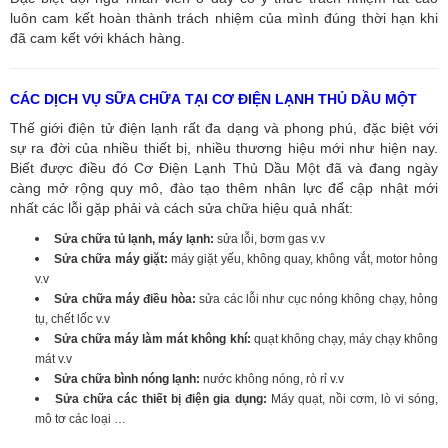
luôn cam kết hoàn thành trách nhiệm của mình đúng thời hạn khi
đã cam kết với khách hàng.
CÁC DỊCH VỤ SỮA CHỮA TẠI CƠ ĐIỆN LẠNH THỦ DẦU MỘT
Thế giới điện tử điện lạnh rất đa dạng và phong phú, đặc biệt với
sự ra đời của nhiều thiết bị, nhiều thương hiệu mới như hiện nay.
Biết được điều đó Cơ Điện Lạnh Thủ Dầu Một đã và đang ngày
càng mở rộng quy mô, đào tạo thêm nhân lực để cập nhật mới
nhất các lỗi gặp phải và cách sửa chữa hiệu quả nhất:
Sửa chữa tủ lạnh, máy lạnh:
sửa lỗi, bơm gas v.v
Sửa chữa máy giặt:
máy giặt yếu, không quay, không vắt, motor hỏng
v.v
Sửa chữa máy điều hòa:
sửa các lỗi như cục nóng không chạy, hỏng
tụ, chết lốc v.v
Sửa chữa máy làm mát không khí:
quạt không chạy, máy chạy không
mát v.v
Sửa chữa bình nóng lạnh:
nước không nóng, rò rỉ v.v
Sửa chữa các thiết bị điện gia dụng:
Máy quạt, nồi cơm, lò vi sóng,
mô tơ các loại …