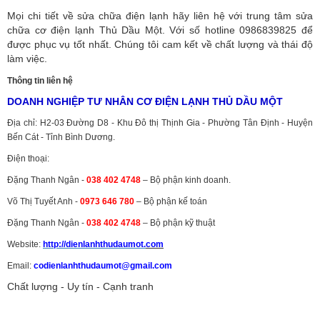
Mọi chi tiết về sửa chữa điện lạnh hãy liên hệ với trung tâm sửa
chữa cơ điện lạnh Thủ Dầu Một. Với số hotline 0986839825 để
được phục vụ tốt nhất. Chúng tôi cam kết về chất lượng và thái độ
làm việc.
Thông tin liên hệ
DOANH NGHIỆP TƯ NHÂN CƠ ĐIỆN LẠNH THỦ DẦU MỘT
Địa chỉ: H2-03 Đường D8 - Khu Đô thị Thịnh Gia - Phường Tân Định - Huyện
Bến Cát - Tỉnh Bình Dương.
Điện thoại:
Đặng Thanh Ngân -
038 402 4748
– Bộ phận kinh doanh.
Võ Thị Tuyết Anh -
0973 646 780
– Bộ phận kế toán
Đặng Thanh Ngân -
038 402 4748
– Bộ phận kỹ thuật
Website:
http://dienlanhthudaumot.
com
Email:
codienlanhthudaumot@gmail.com
Chất lượng - Uy tín - Cạnh tranh
Vận tải hàng hóa
,
Dịch vụ hải quan ở Bình Dương
,
Dịch vụ hải