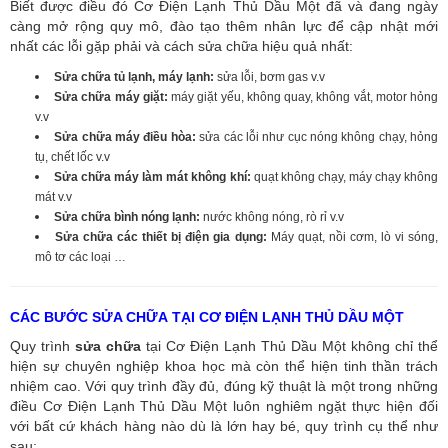
Biết được điều đó Cơ Điện Lạnh Thủ Dầu Một đã và đang ngày
càng mở rộng quy mô, đào tạo thêm nhân lực để cập nhật mới
nhất các lỗi gặp phải và cách sửa chữa hiệu quả nhất:
Sửa chữa tủ lạnh, máy lạnh:
sửa lỗi, bơm gas v.v
Sửa chữa máy giặt:
máy giặt yếu, không quay, không vắt, motor hỏng
v.v
Sửa chữa máy điều hòa:
sửa các lỗi như cục nóng không chạy, hỏng
tụ, chết lốc v.v
Sửa chữa máy làm mát không khí:
quạt không chạy, máy chạy không
mát v.v
Sửa chữa bình nóng lạnh:
nước không nóng, rò rỉ v.v
Sửa chữa các thiết bị điện gia dụng:
Máy quạt, nồi cơm, lò vi sóng,
mô tơ các loại …
CÁC BƯỚC SỬA CHỮA TẠI CƠ ĐIỆN LẠNH THỦ DẦU MỘT
Quy trình
sửa chữa
tại Cơ Điện Lạnh Thủ Dầu Một không chỉ thể
hiện sự chuyên nghiệp khoa học mà còn thể hiện tinh thần trách
nhiệm cao. Với quy trình đầy đủ, đúng kỹ thuật là một trong những
điều Cơ Điện Lạnh Thủ Dầu Một luôn nghiêm ngặt thực hiện đối
với bất cứ khách hàng nào dù là lớn hay bé, quy trình cụ thể như
sau: