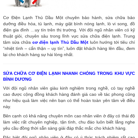
Cơ Điện Lạnh Thủ Dầu Một chuyên bảo hành, sửa chữa bảo
dưỡng điều hòa, tủ lạnh, máy giặt bình nóng lạnh, lò vi song, đồ
điện gia đình …uy tín trên thị trường. Với đội ngũ nhân viên có kỹ
thuật giỏi, chuyên sâu trong lĩnh vực sửa chữa điện lạnh. Trung
tâm sửa chữa
cơ điện lạnh Thủ Dầu Một
luôn hướng tới tiêu chí
“nhiệt tình – cẩn thận – uy tín”, luôn đặt khách hàng lên đầu, đem
lại cho khách hàng sự hài lòng nhất.
SỬA CHỮA CƠ ĐIỆN LẠNH NHANH CHÓNG TRONG KHU VỰC
BÌNH DƯƠNG
Với đội ngũ nhân viên giàu kinh nghiệm trong nghề, có tay nghề
cao được cộng đồng khách hàng đánh giá cao về tác phong cũng
như hiệu quả làm việc nên bạn có thể hoàn toàn yên tâm về điều
này.
Bên cạnh có khả năng chuyên môn cao nhân viên ở đây có thái độ
làm việc rất chuyên nghiệp, tận tình, chu đáo luôn biết lắng nghe
yêu cầu đồng thời sẵn sàng giải đáp thắc mắc cho khách hàng.
Đặc biệt đội ngũ nhân viên ở đây có ý thức trách nhiệm rất cao