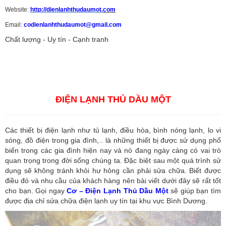
Website:
http://dienlanhthudaumot.
com
Email:
codienlanhthudaumot@gmail.com
Chất lượng - Uy tín - Cạnh tranh
Vận tải hàng hóa
,
Dịch vụ hải quan ở Bình Dương
,
Dịch vụ hải
quan tại Bình Dương
,
Dịch vụ hải quan ở Hồ Chí Minh
,
Dịch vụ khai
báo hải quan tại Hồ Chí Minh
,
Công ty Dịch vụ hải quan ở Bình
Dương
,
Công ty dịch vụ hải quan ở Hồ Chí Minh
ĐIỆN LẠNH THỦ DẦU MỘT
Các thiết bị điện lạnh như tủ lạnh, điều hòa, bình nóng lạnh, lo vi
sóng, đồ điện trong gia đình,.. là những thiết bị được sử dụng phổ
biến trong các gia đình hiện nay và nó đang ngày càng có vai trò
quan trọng trong đời sống chúng ta. Đặc biệt sau một quá trình sử
dụng sẽ không tránh khỏi hư hỏng cần phải sửa chữa. Biết được
điều đó và nhu cầu của khách hàng nên bài viết dưới đây sẽ rất tốt
cho bạn. Gọi ngay
Cơ – Điện Lạnh Thủ Dầu Một
sẽ giúp bạn tìm
được địa chỉ sửa chữa điện lạnh uy tín tại khu vực Bình Dương.