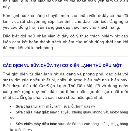
như hiệu quả làm việc nên bạn có thể hoàn toàn yên tâm về điều
này.
Bên cạnh có khả năng chuyên môn cao nhân viên ở đây có thái độ
làm việc rất chuyên nghiệp, tận tình, chu đáo luôn biết lắng nghe
yêu cầu đồng thời sẵn sàng giải đáp thắc mắc cho khách hàng.
Đặc biệt đội ngũ nhân viên ở đây có ý thức trách nhiệm rất cao
luôn cam kết hoàn thành trách nhiệm của mình đúng thời hạn khi
đã cam kết với khách hàng.
CÁC DỊCH VỤ SỮA CHỮA TẠI CƠ ĐIỆN LẠNH THỦ DẦU MỘT
Thế giới điện tử điện lạnh rất đa dạng và phong phú, đặc biệt với
sự ra đời của nhiều thiết bị, nhiều thương hiệu mới như hiện nay.
Biết được điều đó Cơ Điện Lạnh Thủ Dầu Một đã và đang ngày
càng mở rộng quy mô, đào tạo thêm nhân lực để cập nhật mới
nhất các lỗi gặp phải và cách sửa chữa hiệu quả nhất:
Sửa chữa tủ lạnh, máy lạnh:
sửa lỗi, bơm gas v.v
Sửa chữa máy giặt:
máy giặt yếu, không quay, không vắt, motor hỏng
v.v
Sửa chữa máy điều hòa:
sửa các lỗi như cục nóng không chạy, hỏng
tụ, chết lốc v.v