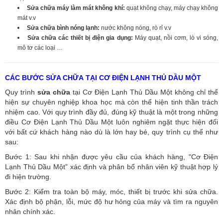
Sửa chữa máy làm mát không khí:
quạt không chạy, máy chạy không
mát v.v
Sửa chữa bình nóng lạnh:
nước không nóng, rò rỉ v.v
Sửa chữa các thiết bị điện gia dụng:
Máy quạt, nồi cơm, lò vi sóng,
mô tơ các loại …
CÁC BƯỚC SỬA CHỮA TẠI CƠ ĐIỆN LẠNH THỦ DẦU MỘT
Quy trình
sửa chữa
tại Cơ Điện Lạnh Thủ Dầu Một không chỉ thể
hiện sự chuyên nghiệp khoa học mà còn thể hiện tinh thần trách
nhiệm cao. Với quy trình đầy đủ, đúng kỹ thuật là một trong những
điều Cơ Điện Lạnh Thủ Dầu Một luôn nghiêm ngặt thực hiện đối
với bất cứ khách hàng nào dù là lớn hay bé, quy trình cụ thể như
sau:
Bước 1: Sau khi nhận được yêu cầu của khách hàng, "Cơ Điện
Lạnh Thủ Dầu Một” xác định và phân bổ nhân viên kỹ thuật hợp lý
đi hiện trường.
Bước 2: Kiểm tra toàn bộ máy, móc, thiết bị trước khi sửa chữa.
Xác định bộ phận, lỗi, mức độ hư hỏng của máy và tìm ra nguyên
nhân chính xác.