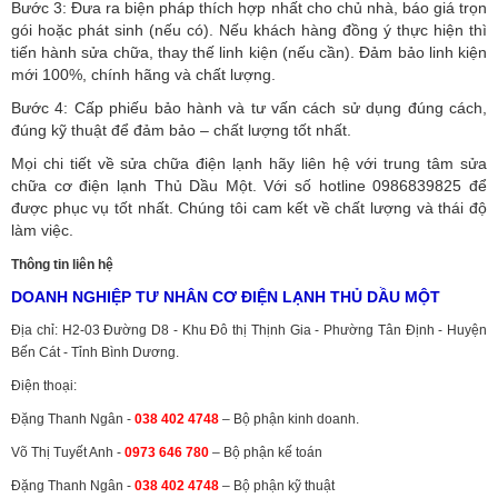
Bước 3: Đưa ra biện pháp thích hợp nhất cho chủ nhà, báo giá trọn
gói hoặc phát sinh (nếu có).
Nếu khách hàng đồng ý thực hiện thì
tiến hành sửa chữa, thay thế linh kiện (nếu cần). Đảm bảo linh kiện
mới 100%, chính hãng và chất lượng.
Bước 4: Cấp phiếu bảo hành và tư vấn cách sử dụng đúng cách,
đúng kỹ thuật để đảm bảo – chất lượng tốt nhất.
Mọi chi tiết về sửa chữa điện lạnh hãy liên hệ với trung tâm sửa
chữa cơ điện lạnh Thủ Dầu Một. Với số hotline 0986839825 để
được phục vụ tốt nhất. Chúng tôi cam kết về chất lượng và thái độ
làm việc.
Thông tin liên hệ
DOANH NGHIỆP TƯ NHÂN CƠ ĐIỆN LẠNH THỦ DẦU MỘT
Địa chỉ: H2-03 Đường D8 - Khu Đô thị Thịnh Gia - Phường Tân Định - Huyện
Bến Cát - Tỉnh Bình Dương.
Điện thoại:
Đặng Thanh Ngân -
038 402 4748
– Bộ phận kinh doanh.
Võ Thị Tuyết Anh -
0973 646 780
– Bộ phận kế toán
Đặng Thanh Ngân -
038 402 4748
– Bộ phận kỹ thuật