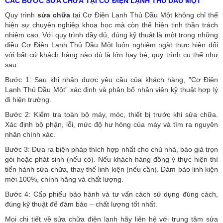
CÁC BƯỚC SỬA CHỮA TẠI CƠ ĐIỆN LẠNH THỦ DẦU MỘT
Quy trình
sửa chữa
tại Cơ Điện Lạnh Thủ Dầu Một không chỉ thể
hiện sự chuyên nghiệp khoa học mà còn thể hiện tinh thần trách
nhiệm cao. Với quy trình đầy đủ, đúng kỹ thuật là một trong những
điều Cơ Điện Lạnh Thủ Dầu Một luôn nghiêm ngặt thực hiện đối
với bất cứ khách hàng nào dù là lớn hay bé, quy trình cụ thể như
sau:
Bước 1: Sau khi nhận được yêu cầu của khách hàng, "Cơ Điện
Lạnh Thủ Dầu Một” xác định và phân bổ nhân viên kỹ thuật hợp lý
đi hiện trường.
Bước 2: Kiểm tra toàn bộ máy, móc, thiết bị trước khi sửa chữa.
Xác định bộ phận, lỗi, mức độ hư hỏng của máy và tìm ra nguyên
nhân chính xác.
Bước 3: Đưa ra biện pháp thích hợp nhất cho chủ nhà, báo giá trọn
gói hoặc phát sinh (nếu có).
Nếu khách hàng đồng ý thực hiện thì
tiến hành sửa chữa, thay thế linh kiện (nếu cần). Đảm bảo linh kiện
mới 100%, chính hãng và chất lượng.
Bước 4: Cấp phiếu bảo hành và tư vấn cách sử dụng đúng cách,
đúng kỹ thuật để đảm bảo – chất lượng tốt nhất.
Mọi chi tiết về sửa chữa điện lạnh hãy liên hệ với trung tâm sửa