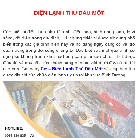
Dương
,
Công ty dịch vụ hải quan ở Hồ Chí Minh
ĐIỆN LẠNH THỦ DẦU MỘT
Các thiết bị điện lạnh như tủ lạnh, điều hòa, bình nóng lạnh, lo vi
sóng, đồ điện trong gia đình,.. là những thiết bị được sử dụng phổ
biến trong các gia đình hiện nay và nó đang ngày càng có vai trò
quan trọng trong đời sống chúng ta. Đặc biệt sau một quá trình sử
dụng sẽ không tránh khỏi hư hỏng cần phải sửa chữa. Biết được
điều đó và nhu cầu của khách hàng nên bài viết dưới đây sẽ rất tốt
cho bạn. Gọi ngay
Cơ – Điện Lạnh Thủ Dầu Một
sẽ giúp bạn tìm
được địa chỉ sửa chữa điện lạnh uy tín tại khu vực Bình Dương.