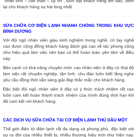
“nhiệt tình – cẩn thận – uy tín”, luôn đặt khách hàng lên đầu, đem
lại cho khách hàng sự hài lòng nhất.
SỬA CHỮA CƠ ĐIỆN LẠNH NHANH CHÓNG TRONG KHU VỰC
BÌNH DƯƠNG
Với đội ngũ nhân viên giàu kinh nghiệm trong nghề, có tay nghề
cao được cộng đồng khách hàng đánh giá cao về tác phong cũng
như hiệu quả làm việc nên bạn có thể hoàn toàn yên tâm về điều
này.
Bên cạnh có khả năng chuyên môn cao nhân viên ở đây có thái độ
làm việc rất chuyên nghiệp, tận tình, chu đáo luôn biết lắng nghe
yêu cầu đồng thời sẵn sàng giải đáp thắc mắc cho khách hàng.
Đặc biệt đội ngũ nhân viên ở đây có ý thức trách nhiệm rất cao
luôn cam kết hoàn thành trách nhiệm của mình đúng thời hạn khi
đã cam kết với khách hàng.
CÁC DỊCH VỤ SỮA CHỮA TẠI CƠ ĐIỆN LẠNH THỦ DẦU MỘT
Thế giới điện tử điện lạnh rất đa dạng và phong phú, đặc biệt với
sự ra đời của nhiều thiết bị, nhiều thương hiệu mới như hiện nay.