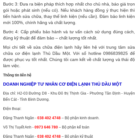
Bước 3: Đưa ra biện pháp thích hợp nhất cho chủ nhà, báo giá trọn
gói hoặc phát sinh (nếu có).
Nếu khách hàng đồng ý thực hiện thì
tiến hành sửa chữa, thay thế linh kiện (nếu cần). Đảm bảo linh kiện
mới 100%, chính hãng và chất lượng.
Bước 4: Cấp phiếu bảo hành và tư vấn cách sử dụng đúng cách,
đúng kỹ thuật để đảm bảo – chất lượng tốt nhất.
Mọi chi tiết về sửa chữa điện lạnh hãy liên hệ với trung tâm sửa
chữa cơ điện lạnh Thủ Dầu Một. Với số hotline 0986839825 để
được phục vụ tốt nhất. Chúng tôi cam kết về chất lượng và thái độ
làm việc.
Thông tin liên hệ
DOANH NGHIỆP TƯ NHÂN CƠ ĐIỆN LẠNH THỦ DẦU MỘT
Địa chỉ: H2-03 Đường D8 - Khu Đô thị Thịnh Gia - Phường Tân Định - Huyện
Bến Cát - Tỉnh Bình Dương.
Điện thoại:
Đặng Thanh Ngân -
038 402 4748
– Bộ phận kinh doanh.
Võ Thị Tuyết Anh -
0973 646 780
– Bộ phận kế toán
Đặng Thanh Ngân -
038 402 4748
– Bộ phận kỹ thuật