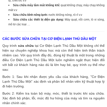
tụ, chết lốc v.v
Sửa chữa máy làm mát không khí:
quạt không chạy, máy chạy không
mát v.v
Sửa chữa bình nóng lạnh:
nước không nóng, rò rỉ v.v
Sửa chữa các thiết bị điện gia dụng:
Máy quạt, nồi cơm, lò vi sóng,
mô tơ các loại …
CÁC BƯỚC SỬA CHỮA TẠI CƠ ĐIỆN LẠNH THỦ DẦU MỘT
Quy trình
sửa chữa
tại Cơ Điện Lạnh Thủ Dầu Một không chỉ thể
hiện sự chuyên nghiệp khoa học mà còn thể hiện tinh thần trách
nhiệm cao. Với quy trình đầy đủ, đúng kỹ thuật là một trong những
điều Cơ Điện Lạnh Thủ Dầu Một luôn nghiêm ngặt thực hiện đối
với bất cứ khách hàng nào dù là lớn hay bé, quy trình cụ thể như
sau:
Bước 1: Sau khi nhận được yêu cầu của khách hàng, "Cơ Điện
Lạnh Thủ Dầu Một” xác định và phân bổ nhân viên kỹ thuật hợp lý
đi hiện trường.
Bước 2: Kiểm tra toàn bộ máy, móc, thiết bị trước khi sửa chữa.
Xác định bộ phận, lỗi, mức độ hư hỏng của máy và tìm ra nguyên
nhân chính xác.