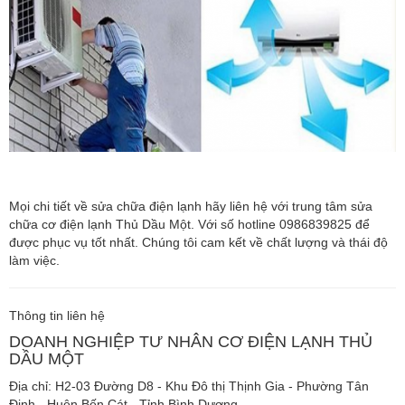
Mọi chi tiết về sửa chữa điện lạnh hãy liên hệ với trung tâm sửa
chữa cơ điện lạnh Thủ Dầu Một. Với số hotline 0986839825 để
được phục vụ tốt nhất. Chúng tôi cam kết về chất lượng và thái độ
làm việc.
Thông tin liên hệ
DOANH NGHIỆP TƯ NHÂN CƠ ĐIỆN LẠNH THỦ
DẦU MỘT
Địa chỉ: H2-03 Đường D8 - Khu Đô thị Thịnh Gia - Phường Tân
Định - Huện Bến Cát - Tỉnh Bình Dương.