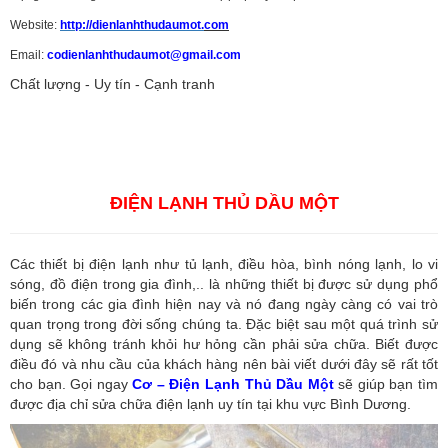
Website:
http://dienlanhthudaumot.
com
Email:
codienlanhthudaumot@gmail.com
Chất lượng - Uy tín - Cạnh tranh
Vận tải hàng hóa
,
Dịch vụ hải quan ở Bình Dương
,
Dịch vụ hải
quan tại Bình Dương
,
Dịch vụ hải quan ở Hồ Chí Minh
,
Dịch vụ khai
báo hải quan tại Hồ Chí Minh
,
Công ty Dịch vụ hải quan ở Bình
Dương
,
Công ty dịch vụ hải quan ở Hồ Chí Minh
ĐIỆN LẠNH THỦ DẦU MỘT
Các thiết bị điện lạnh như tủ lạnh, điều hòa, bình nóng lạnh, lo vi
sóng, đồ điện trong gia đình,.. là những thiết bị được sử dụng phổ
biến trong các gia đình hiện nay và nó đang ngày càng có vai trò
quan trọng trong đời sống chúng ta. Đặc biệt sau một quá trình sử
dụng sẽ không tránh khỏi hư hỏng cần phải sửa chữa. Biết được
điều đó và nhu cầu của khách hàng nên bài viết dưới đây sẽ rất tốt
cho bạn. Gọi ngay
Cơ – Điện Lạnh Thủ Dầu Một
sẽ giúp bạn tìm
được địa chỉ sửa chữa điện lạnh uy tín tại khu vực Bình Dương.