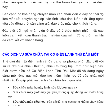
như hiệu quả làm việc nên bạn có thể hoàn toàn yên tâm về điều
này.
Bên cạnh có khả năng chuyên môn cao nhân viên ở đây có thái độ
làm việc rất chuyên nghiệp, tận tình, chu đáo luôn biết lắng nghe
yêu cầu đồng thời sẵn sàng giải đáp thắc mắc cho khách hàng.
Đặc biệt đội ngũ nhân viên ở đây có ý thức trách nhiệm rất cao
luôn cam kết hoàn thành trách nhiệm của mình đúng thời hạn khi
đã cam kết với khách hàng.
CÁC DỊCH VỤ SỮA CHỮA TẠI CƠ ĐIỆN LẠNH THỦ DẦU MỘT
Thế giới điện tử điện lạnh rất đa dạng và phong phú, đặc biệt với
sự ra đời của nhiều thiết bị, nhiều thương hiệu mới như hiện nay.
Biết được điều đó Cơ Điện Lạnh Thủ Dầu Một đã và đang ngày
càng mở rộng quy mô, đào tạo thêm nhân lực để cập nhật mới
nhất các lỗi gặp phải và cách sửa chữa hiệu quả nhất:
Sửa chữa tủ lạnh, máy lạnh:
sửa lỗi, bơm gas v.v
Sửa chữa máy giặt:
máy giặt yếu, không quay, không vắt, motor hỏng
v.v
Sửa chữa máy điều hòa:
sửa các lỗi như cục nóng không chạy, hỏng