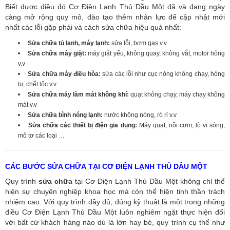
Biết được điều đó Cơ Điện Lạnh Thủ Dầu Một đã và đang ngày
càng mở rộng quy mô, đào tạo thêm nhân lực để cập nhật mới
nhất các lỗi gặp phải và cách sửa chữa hiệu quả nhất:
Sửa chữa tủ lạnh, máy lạnh:
sửa lỗi, bơm gas v.v
Sửa chữa máy giặt:
máy giặt yếu, không quay, không vắt, motor hỏng
v.v
Sửa chữa máy điều hòa:
sửa các lỗi như cục nóng không chạy, hỏng
tụ, chết lốc v.v
Sửa chữa máy làm mát không khí:
quạt không chạy, máy chạy không
mát v.v
Sửa chữa bình nóng lạnh:
nước không nóng, rò rỉ v.v
Sửa chữa các thiết bị điện gia dụng:
Máy quạt, nồi cơm, lò vi sóng,
mô tơ các loại …
CÁC BƯỚC SỬA CHỮA TẠI CƠ ĐIỆN LẠNH THỦ DẦU MỘT
Quy trình
sửa chữa
tại Cơ Điện Lạnh Thủ Dầu Một không chỉ thể
hiện sự chuyên nghiệp khoa học mà còn thể hiện tinh thần trách
nhiệm cao. Với quy trình đầy đủ, đúng kỹ thuật là một trong những
điều Cơ Điện Lạnh Thủ Dầu Một luôn nghiêm ngặt thực hiện đối
với bất cứ khách hàng nào dù là lớn hay bé, quy trình cụ thể như