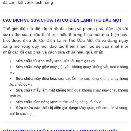
đã cam kết với khách hàng.
CÁC DỊCH VỤ SỮA CHỮA TẠI CƠ ĐIỆN LẠNH THỦ DẦU MỘT
Thế giới điện tử điện lạnh rất đa dạng và phong phú, đặc biệt với
sự ra đời của nhiều thiết bị, nhiều thương hiệu mới như hiện nay.
Biết được điều đó Cơ Điện Lạnh Thủ Dầu Một đã và đang ngày
càng mở rộng quy mô, đào tạo thêm nhân lực để cập nhật mới
nhất các lỗi gặp phải và cách sửa chữa hiệu quả nhất:
Sửa chữa tủ lạnh, máy lạnh:
sửa lỗi, bơm gas v.v
Sửa chữa máy giặt:
máy giặt yếu, không quay, không vắt, motor hỏng
v.v
Sửa chữa máy điều hòa:
sửa các lỗi như cục nóng không chạy, hỏng
tụ, chết lốc v.v
Sửa chữa máy làm mát không khí:
quạt không chạy, máy chạy không
mát v.v
Sửa chữa bình nóng lạnh:
nước không nóng, rò rỉ v.v
Sửa chữa các thiết bị điện gia dụng:
Máy quạt, nồi cơm, lò vi sóng,
mô tơ các loại …