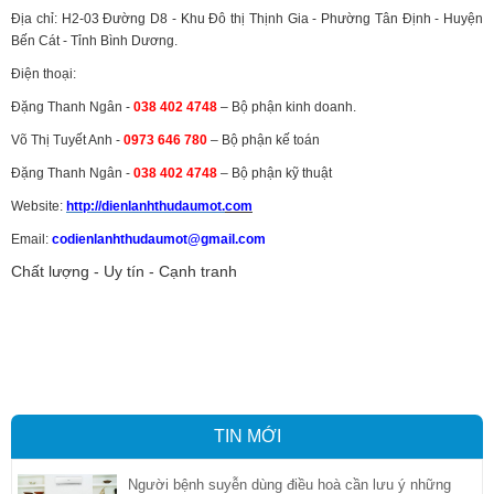
Địa chỉ: H2-03 Đường D8 - Khu Đô thị Thịnh Gia - Phường Tân Định - Huyện
Bến Cát - Tỉnh Bình Dương.
Điện thoại:
Đặng Thanh Ngân -
038 402 4748
– Bộ phận kinh doanh.
Võ Thị Tuyết Anh -
0973 646 780
– Bộ phận kế toán
Đặng Thanh Ngân -
038 402 4748
– Bộ phận kỹ thuật
Website:
http://dienlanhthudaumot.
com
Email:
codienlanhthudaumot@gmail.com
Chất lượng - Uy tín - Cạnh tranh
Vận tải hàng hóa
,
Dịch vụ hải quan ở Bình Dương
,
Dịch vụ hải
quan tại Bình Dương
,
Dịch vụ hải quan ở Hồ Chí Minh
,
Dịch vụ khai
báo hải quan tại Hồ Chí Minh
,
Công ty Dịch vụ hải quan ở Bình
Dương
,
Công ty dịch vụ hải quan ở Hồ Chí Minh
TIN MỚI
Người bệnh suyễn dùng điều hoà cần lưu ý những