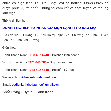
chữa cơ điện lạnh Thủ Dầu Một. Với số hotline 0986839825 để
được phục vụ tốt nhất. Chúng tôi cam kết về chất lượng và thái độ
làm việc.
Thông tin liên hệ
DOANH NGHIỆP TƯ NHÂN CƠ ĐIỆN LẠNH THỦ DẦU MỘT
Địa chỉ: H2-03 Đường D8 - Khu Đô thị Thịnh Gia - Phường Tân Định - Huyện
Bến Cát - Tỉnh Bình Dương.
Điện thoại:
Đặng Thanh Ngân -
038 402 4748
– Bộ phận kinh doanh.
Võ Thị Tuyết Anh -
0973 646 780
– Bộ phận kế toán
Đặng Thanh Ngân -
038 402 4748
– Bộ phận kỹ thuật
Website:
http://dienlanhthudaumot.
com
Email:
codienlanhthudaumot@gmail.com
Chất lượng - Uy tín - Cạnh tranh
Vận tải hàng hóa
,
Dịch vụ hải quan ở Bình Dương
,
Dịch vụ hải
quan tại Bình Dương
,
Dịch vụ hải quan ở Hồ Chí Minh
,
Dịch vụ khai
báo hải quan tại Hồ Chí Minh
,
Công ty Dịch vụ hải quan ở Bình