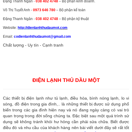
Đặng Thanh Ngân -
038 402 4748
– Bộ phận kinh doanh.
Võ Thị Tuyết Anh -
0973 646 780
– Bộ phận kế toán
Đặng Thanh Ngân -
038 402 4748
– Bộ phận kỹ thuật
Website:
http://dienlanhthudaumot.
com
Email:
codienlanhthudaumot@gmail.com
Chất lượng - Uy tín - Cạnh tranh
Vận tải hàng hóa
,
Dịch vụ hải quan ở Bình Dương
,
Dịch vụ hải
quan tại Bình Dương
,
Dịch vụ hải quan ở Hồ Chí Minh
,
Dịch vụ khai
báo hải quan tại Hồ Chí Minh
,
Công ty Dịch vụ hải quan ở Bình
Dương
,
Công ty dịch vụ hải quan ở Hồ Chí Minh
ĐIỆN LẠNH THỦ DẦU MỘT
Các thiết bị điện lạnh như tủ lạnh, điều hòa, bình nóng lạnh, lo vi
sóng, đồ điện trong gia đình,.. là những thiết bị được sử dụng phổ
biến trong các gia đình hiện nay và nó đang ngày càng có vai trò
quan trọng trong đời sống chúng ta. Đặc biệt sau một quá trình sử
dụng sẽ không tránh khỏi hư hỏng cần phải sửa chữa. Biết được
điều đó và nhu cầu của khách hàng nên bài viết dưới đây sẽ rất tốt