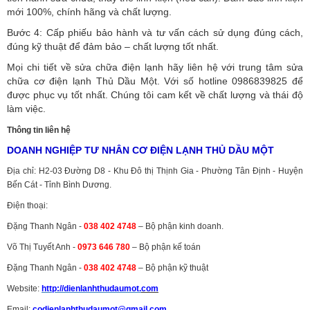
mới 100%, chính hãng và chất lượng.
Bước 4: Cấp phiếu bảo hành và tư vấn cách sử dụng đúng cách,
đúng kỹ thuật để đảm bảo – chất lượng tốt nhất.
Mọi chi tiết về sửa chữa điện lạnh hãy liên hệ với trung tâm sửa
chữa cơ điện lạnh Thủ Dầu Một. Với số hotline 0986839825 để
được phục vụ tốt nhất. Chúng tôi cam kết về chất lượng và thái độ
làm việc.
Thông tin liên hệ
DOANH NGHIỆP TƯ NHÂN CƠ ĐIỆN LẠNH THỦ DẦU MỘT
Địa chỉ: H2-03 Đường D8 - Khu Đô thị Thịnh Gia - Phường Tân Định - Huyện
Bến Cát - Tỉnh Bình Dương.
Điện thoại:
Đặng Thanh Ngân -
038 402 4748
– Bộ phận kinh doanh.
Võ Thị Tuyết Anh -
0973 646 780
– Bộ phận kế toán
Đặng Thanh Ngân -
038 402 4748
– Bộ phận kỹ thuật
Website:
http://dienlanhthudaumot.
com
Email:
codienlanhthudaumot@gmail.com