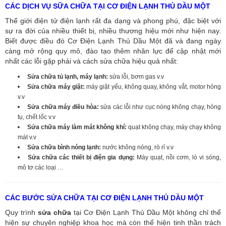
CÁC DỊCH VỤ SỮA CHỮA TẠI CƠ ĐIỆN LẠNH THỦ DẦU MỘT
Thế giới điện tử điện lạnh rất đa dạng và phong phú, đặc biệt với
sự ra đời của nhiều thiết bị, nhiều thương hiệu mới như hiện nay.
Biết được điều đó Cơ Điện Lạnh Thủ Dầu Một đã và đang ngày
càng mở rộng quy mô, đào tạo thêm nhân lực để cập nhật mới
nhất các lỗi gặp phải và cách sửa chữa hiệu quả nhất:
Sửa chữa tủ lạnh, máy lạnh:
sửa lỗi, bơm gas v.v
Sửa chữa máy giặt:
máy giặt yếu, không quay, không vắt, motor hỏng
v.v
Sửa chữa máy điều hòa:
sửa các lỗi như cục nóng không chạy, hỏng
tụ, chết lốc v.v
Sửa chữa máy làm mát không khí:
quạt không chạy, máy chạy không
mát v.v
Sửa chữa bình nóng lạnh:
nước không nóng, rò rỉ v.v
Sửa chữa các thiết bị điện gia dụng:
Máy quạt, nồi cơm, lò vi sóng,
mô tơ các loại …
CÁC BƯỚC SỬA CHỮA TẠI CƠ ĐIỆN LẠNH THỦ DẦU MỘT
Quy trình
sửa chữa
tại Cơ Điện Lạnh Thủ Dầu Một không chỉ thể
hiện sự chuyên nghiệp khoa học mà còn thể hiện tinh thần trách