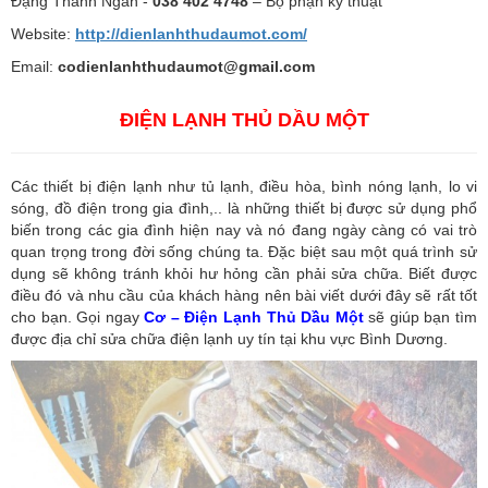
Đặng Thanh Ngân -
038 402 4748
– Bộ phận kỹ thuật
Website:
http://dienlanhthudaumot.com/
Email:
codienlanhthudaumot@gmail.com
ĐIỆN LẠNH THỦ DẦU MỘT
Các thiết bị điện lạnh như tủ lạnh, điều hòa, bình nóng lạnh, lo vi
sóng, đồ điện trong gia đình,.. là những thiết bị được sử dụng phổ
biến trong các gia đình hiện nay và nó đang ngày càng có vai trò
quan trọng trong đời sống chúng ta. Đặc biệt sau một quá trình sử
dụng sẽ không tránh khỏi hư hỏng cần phải sửa chữa. Biết được
điều đó và nhu cầu của khách hàng nên bài viết dưới đây sẽ rất tốt
cho bạn. Gọi ngay
Cơ – Điện Lạnh Thủ Dầu Một
sẽ giúp bạn tìm
được địa chỉ sửa chữa điện lạnh uy tín tại khu vực Bình Dương.