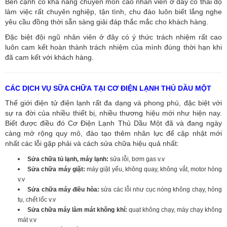
Bên cạnh có khả năng chuyên môn cao nhân viên ở đây có thái độ
làm việc rất chuyên nghiệp, tận tình, chu đáo luôn biết lắng nghe
yêu cầu đồng thời sẵn sàng giải đáp thắc mắc cho khách hàng.
Đặc biệt đội ngũ nhân viên ở đây có ý thức trách nhiệm rất cao
luôn cam kết hoàn thành trách nhiệm của mình đúng thời hạn khi
đã cam kết với khách hàng.
CÁC DỊCH VỤ SỮA CHỮA TẠI CƠ ĐIỆN LẠNH THỦ DẦU MỘT
Thế giới điện tử điện lạnh rất đa dạng và phong phú, đặc biệt với
sự ra đời của nhiều thiết bị, nhiều thương hiệu mới như hiện nay.
Biết được điều đó Cơ Điện Lạnh Thủ Dầu Một đã và đang ngày
càng mở rộng quy mô, đào tạo thêm nhân lực để cập nhật mới
nhất các lỗi gặp phải và cách sửa chữa hiệu quả nhất:
Sửa chữa tủ lạnh, máy lạnh:
sửa lỗi, bơm gas v.v
Sửa chữa máy giặt:
máy giặt yếu, không quay, không vắt, motor hỏng
v.v
Sửa chữa máy điều hòa:
sửa các lỗi như cục nóng không chạy, hỏng
tụ, chết lốc v.v
Sửa chữa máy làm mát không khí:
quạt không chạy, máy chạy không
mát v.v