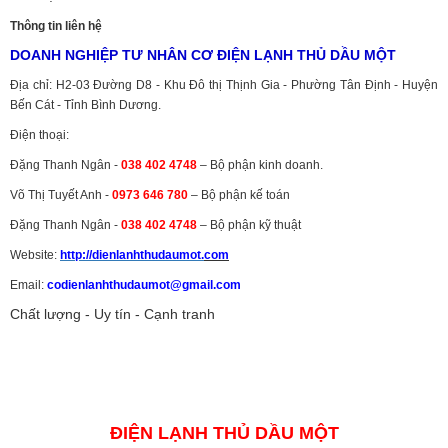
Thông tin liên hệ
DOANH NGHIỆP TƯ NHÂN CƠ ĐIỆN LẠNH THỦ DẦU MỘT
Địa chỉ: H2-03 Đường D8 - Khu Đô thị Thịnh Gia - Phường Tân Định - Huyện
Bến Cát - Tỉnh Bình Dương.
Điện thoại:
Đặng Thanh Ngân -
038 402 4748
– Bộ phận kinh doanh.
Võ Thị Tuyết Anh -
0973 646 780
– Bộ phận kế toán
Đặng Thanh Ngân -
038 402 4748
– Bộ phận kỹ thuật
Website:
http://dienlanhthudaumot.
com
Email:
codienlanhthudaumot@gmail.com
Chất lượng - Uy tín - Cạnh tranh
Vận tải hàng hóa
,
Dịch vụ hải quan ở Bình Dương
,
Dịch vụ hải
quan tại Bình Dương
,
Dịch vụ hải quan ở Hồ Chí Minh
,
Dịch vụ khai
báo hải quan tại Hồ Chí Minh
,
Công ty Dịch vụ hải quan ở Bình
Dương
,
Công ty dịch vụ hải quan ở Hồ Chí Minh
ĐIỆN LẠNH THỦ DẦU MỘT