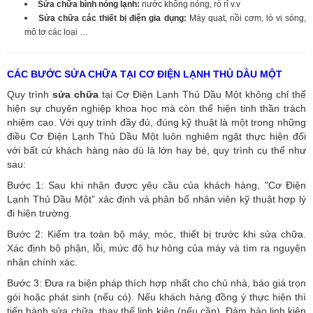
Sửa chữa bình nóng lạnh:
nước không nóng, rò rỉ v.v
Sửa chữa các thiết bị điện gia dụng:
Máy quạt, nồi cơm, lò vi sóng,
mô tơ các loại …
CÁC BƯỚC SỬA CHỮA TẠI CƠ ĐIỆN LẠNH THỦ DẦU MỘT
Quy trình
sửa chữa
tại Cơ Điện Lạnh Thủ Dầu Một không chỉ thể
hiện sự chuyên nghiệp khoa học mà còn thể hiện tinh thần trách
nhiệm cao. Với quy trình đầy đủ, đúng kỹ thuật là một trong những
điều Cơ Điện Lạnh Thủ Dầu Một luôn nghiêm ngặt thực hiện đối
với bất cứ khách hàng nào dù là lớn hay bé, quy trình cụ thể như
sau:
Bước 1: Sau khi nhận được yêu cầu của khách hàng, "Cơ Điện
Lạnh Thủ Dầu Một” xác định và phân bổ nhân viên kỹ thuật hợp lý
đi hiện trường.
Bước 2: Kiểm tra toàn bộ máy, móc, thiết bị trước khi sửa chữa.
Xác định bộ phận, lỗi, mức độ hư hỏng của máy và tìm ra nguyên
nhân chính xác.
Bước 3: Đưa ra biện pháp thích hợp nhất cho chủ nhà, báo giá trọn
gói hoặc phát sinh (nếu có).
Nếu khách hàng đồng ý thực hiện thì
tiến hành sửa chữa, thay thế linh kiện (nếu cần). Đảm bảo linh kiện