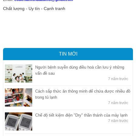
Chất lượng - Uy tín - Cạnh tranh
Vận tải hàng hóa
,
Dịch vụ hải quan ở Bình Dương
,
Dịch vụ hải
quan tại Bình Dương
,
Dịch vụ hải quan ở Hồ Chí Minh
,
Dịch vụ khai
báo hải quan tại Hồ Chí Minh
,
Công ty Dịch vụ hải quan ở Bình
Dương
,
Công ty dịch vụ hải quan ở Hồ Chí Minh
TIN MỚI
Người bệnh suyễn dùng điều hoà cần lưu ý những
vấn đề sau
7 năm trước
Cách sắp thức ăn thông minh để chứa được nhiều đồ
trong tủ lạnh
7 năm trước
Chế độ tiết kiệm điện "Dry" thần thánh của máy lạnh
7 năm trước