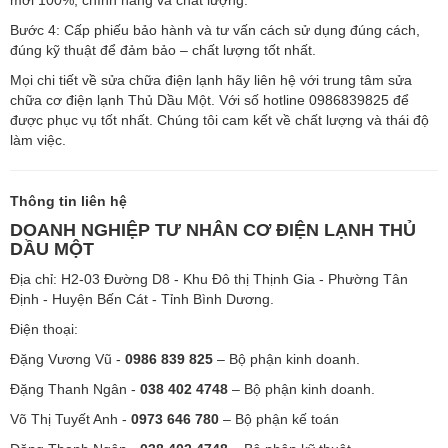
Bước 4: Cấp phiếu bảo hành và tư vấn cách sử dụng đúng cách,
đúng kỹ thuật để đảm bảo – chất lượng tốt nhất.
Mọi chi tiết về sửa chữa điện lạnh hãy liên hệ với trung tâm sửa
chữa cơ điện lạnh Thủ Dầu Một. Với số hotline 0986839825 để
được phục vụ tốt nhất. Chúng tôi cam kết về chất lượng và thái độ
làm việc.
Thông tin liên hệ
DOANH NGHIỆP TƯ NHÂN CƠ ĐIỆN LẠNH THỦ
DẦU MỘT
Địa chỉ: H2-03 Đường D8 - Khu Đô thị Thịnh Gia - Phường Tân
Định - Huyện Bến Cát - Tỉnh Bình Dương.
Điện thoại:
Đặng Vương Vũ -
0986 839 825
– Bộ phận kinh doanh.
Đặng Thanh Ngân -
038 402 4748
– Bộ phận kinh doanh.
Võ Thị Tuyết Anh -
0973 646 780
– Bộ phận kế toán