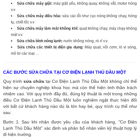
Sửa chữa máy giặt:
máy giặt yếu, không quay, không vắt, motor hỏng
v.v
Sửa chữa máy điều hòa:
sửa các lỗi như cục nóng không chạy, hỏng
tụ, chết lốc v.v
Sửa chữa máy làm mát không khí:
quạt không chạy, máy chạy không
mát v.v
Sửa chữa bình nóng lạnh:
nước không nóng, rò rỉ v.v
Sửa chữa các thiết bị điện gia dụng:
Máy quạt, nồi cơm, lò vi sóng,
mô tơ các loại …
CÁC BƯỚC SỬA CHỮA TẠI CƠ ĐIỆN LẠNH THỦ DẦU MỘT
Quy trình
sửa chữa
tại Cơ Điện Lạnh Thủ Dầu Một không chỉ thể
hiện sự chuyên nghiệp khoa học mà còn thể hiện tinh thần trách
nhiệm cao. Với quy trình đầy đủ, đúng kỹ thuật là một trong những
điều Cơ Điện Lạnh Thủ Dầu Một luôn nghiêm ngặt thực hiện đối
với bất cứ khách hàng nào dù là lớn hay bé, quy trình cụ thể như
sau:
Bước 1: Sau khi nhận được yêu cầu của khách hàng, "Cơ Điện
Lạnh Thủ Dầu Một” xác định và phân bổ nhân viên kỹ thuật hợp lý
đi hiện trường.