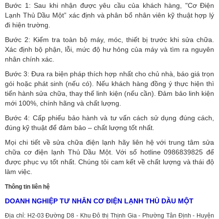
Bước 1: Sau khi nhận được yêu cầu của khách hàng, "Cơ Điện
Lạnh Thủ Dầu Một” xác định và phân bổ nhân viên kỹ thuật hợp lý
đi hiện trường.
Bước 2: Kiểm tra toàn bộ máy, móc, thiết bị trước khi sửa chữa.
Xác định bộ phận, lỗi, mức độ hư hỏng của máy và tìm ra nguyên
nhân chính xác.
Bước 3: Đưa ra biện pháp thích hợp nhất cho chủ nhà, báo giá trọn
gói hoặc phát sinh (nếu có).
Nếu khách hàng đồng ý thực hiện thì
tiến hành sửa chữa, thay thế linh kiện (nếu cần). Đảm bảo linh kiện
mới 100%, chính hãng và chất lượng.
Bước 4: Cấp phiếu bảo hành và tư vấn cách sử dụng đúng cách,
đúng kỹ thuật để đảm bảo – chất lượng tốt nhất.
Mọi chi tiết về sửa chữa điện lạnh hãy liên hệ với trung tâm sửa
chữa cơ điện lạnh Thủ Dầu Một. Với số hotline 0986839825 để
được phục vụ tốt nhất. Chúng tôi cam kết về chất lượng và thái độ
làm việc.
Thông tin liên hệ
DOANH NGHIỆP TƯ NHÂN CƠ ĐIỆN LẠNH THỦ DẦU MỘT
Địa chỉ: H2-03 Đường D8 - Khu Đô thị Thịnh Gia - Phường Tân Định - Huyện