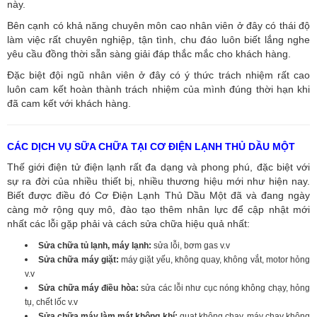
này.
Bên cạnh có khả năng chuyên môn cao nhân viên ở đây có thái độ
làm việc rất chuyên nghiệp, tận tình, chu đáo luôn biết lắng nghe
yêu cầu đồng thời sẵn sàng giải đáp thắc mắc cho khách hàng.
Đặc biệt đội ngũ nhân viên ở đây có ý thức trách nhiệm rất cao
luôn cam kết hoàn thành trách nhiệm của mình đúng thời hạn khi
đã cam kết với khách hàng.
CÁC DỊCH VỤ SỮA CHỮA TẠI CƠ ĐIỆN LẠNH THỦ DẦU MỘT
Thế giới điện tử điện lạnh rất đa dạng và phong phú, đặc biệt với
sự ra đời của nhiều thiết bị, nhiều thương hiệu mới như hiện nay.
Biết được điều đó Cơ Điện Lạnh Thủ Dầu Một đã và đang ngày
càng mở rộng quy mô, đào tạo thêm nhân lực để cập nhật mới
nhất các lỗi gặp phải và cách sửa chữa hiệu quả nhất:
Sửa chữa tủ lạnh, máy lạnh:
sửa lỗi, bơm gas v.v
Sửa chữa máy giặt:
máy giặt yếu, không quay, không vắt, motor hỏng
v.v
Sửa chữa máy điều hòa:
sửa các lỗi như cục nóng không chạy, hỏng
tụ, chết lốc v.v
Sửa chữa máy làm mát không khí:
quạt không chạy, máy chạy không