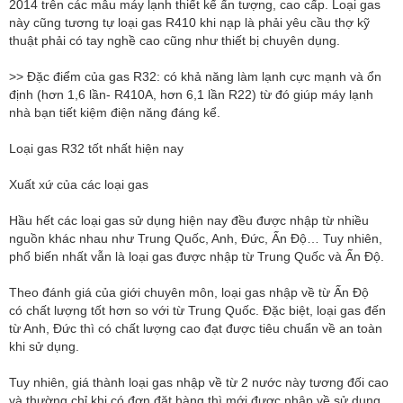
2014 trên các mẫu máy lạnh thiết kế ấn tượng, cao cấp. Loại gas
này cũng tương tự loại gas R410 khi nạp là phải yêu cầu thợ kỹ
thuật phải có tay nghề cao cũng như thiết bị chuyên dụng.
>> Đặc điểm của gas R32: có khả năng làm lạnh cực mạnh và ổn
định (hơn 1,6 lần- R410A, hơn 6,1 lần R22) từ đó giúp máy lạnh
nhà bạn tiết kiệm điện năng đáng kể.
Loại gas R32 tốt nhất hiện nay
Xuất xứ của các loại gas
Hầu hết các loại gas sử dụng hiện nay đều được nhập từ nhiều
nguồn khác nhau như Trung Quốc, Anh, Đức, Ấn Độ… Tuy nhiên,
phổ biến nhất vẫn là loại gas được nhập từ Trung Quốc và Ấn Độ.
Theo đánh giá của giới chuyên môn, loại gas nhập về từ Ấn Độ
có chất lượng tốt hơn so với từ Trung Quốc. Đặc biệt, loại gas đến
từ Anh, Đức thì có chất lượng cao đạt được tiêu chuẩn về an toàn
khi sử dụng.
Tuy nhiên, giá thành loại gas nhập về từ 2 nước này tương đối cao
và thường chỉ khi có đơn đặt hàng thì mới được nhập về sử dụng.