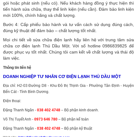
gói hoặc phát sinh (nếu có).
Nếu khách hàng đồng ý thực hiện thì
tiến hành sửa chữa, thay thế linh kiện (nếu cần). Đảm bảo linh kiện
mới 100%, chính hãng và chất lượng.
Bước 4: Cấp phiếu bảo hành và tư vấn cách sử dụng đúng cách,
đúng kỹ thuật để đảm bảo – chất lượng tốt nhất.
Mọi chi tiết về sửa chữa điện lạnh hãy liên hệ với trung tâm sửa
chữa cơ điện lạnh Thủ Dầu Một. Với số hotline 0986839825 để
được phục vụ tốt nhất. Chúng tôi cam kết về chất lượng và thái độ
làm việc.
Thông tin liên hệ
DOANH NGHIỆP TƯ NHÂN CƠ ĐIỆN LẠNH THỦ DẦU MỘT
Địa chỉ: H2-03 Đường D8 - Khu Đô thị Thịnh Gia - Phường Tân Định - Huyện
Bến Cát - Tỉnh Bình Dương.
Điện thoại:
Đặng Thanh Ngân -
038 402 4748
– Bộ phận kinh doanh.
Võ Thị Tuyết Anh -
0973 646 780
– Bộ phận kế toán
Đặng Thanh Ngân -
038 402 4748
– Bộ phận kỹ thuật