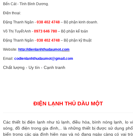
Bến Cát - Tỉnh Bình Dương.
Điện thoại:
Đặng Thanh Ngân -
038 402 4748
– Bộ phận kinh doanh.
Võ Thị Tuyết Anh -
0973 646 780
– Bộ phận kế toán
Đặng Thanh Ngân -
038 402 4748
– Bộ phận kỹ thuật
Website:
http://dienlanhthudaumot.
com
Email:
codienlanhthudaumot@gmail.com
Chất lượng - Uy tín - Cạnh tranh
Vận tải hàng hóa
,
Dịch vụ hải quan ở Bình Dương
,
Dịch vụ hải
quan tại Bình Dương
,
Dịch vụ hải quan ở Hồ Chí Minh
,
Dịch vụ khai
báo hải quan tại Hồ Chí Minh
,
Công ty Dịch vụ hải quan ở Bình
Dương
,
Công ty dịch vụ hải quan ở Hồ Chí Minh
ĐIỆN LẠNH THỦ DẦU MỘT
Các thiết bị điện lạnh như tủ lạnh, điều hòa, bình nóng lạnh, lo vi
sóng, đồ điện trong gia đình,.. là những thiết bị được sử dụng phổ
biến trong các gia đình hiện nay và nó đang ngày càng có vai trò