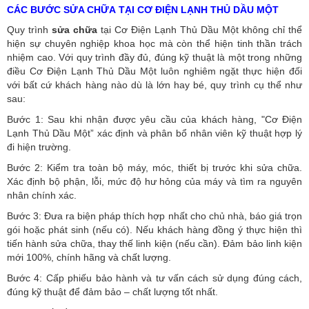
CÁC BƯỚC SỬA CHỮA TẠI CƠ ĐIỆN LẠNH THỦ DẦU MỘT
Quy trình
sửa chữa
tại Cơ Điện Lạnh Thủ Dầu Một không chỉ thể
hiện sự chuyên nghiệp khoa học mà còn thể hiện tinh thần trách
nhiệm cao. Với quy trình đầy đủ, đúng kỹ thuật là một trong những
điều Cơ Điện Lạnh Thủ Dầu Một luôn nghiêm ngặt thực hiện đối
với bất cứ khách hàng nào dù là lớn hay bé, quy trình cụ thể như
sau:
Bước 1: Sau khi nhận được yêu cầu của khách hàng, "Cơ Điện
Lạnh Thủ Dầu Một” xác định và phân bổ nhân viên kỹ thuật hợp lý
đi hiện trường.
Bước 2: Kiểm tra toàn bộ máy, móc, thiết bị trước khi sửa chữa.
Xác định bộ phận, lỗi, mức độ hư hỏng của máy và tìm ra nguyên
nhân chính xác.
Bước 3: Đưa ra biện pháp thích hợp nhất cho chủ nhà, báo giá trọn
gói hoặc phát sinh (nếu có).
Nếu khách hàng đồng ý thực hiện thì
tiến hành sửa chữa, thay thế linh kiện (nếu cần). Đảm bảo linh kiện
mới 100%, chính hãng và chất lượng.
Bước 4: Cấp phiếu bảo hành và tư vấn cách sử dụng đúng cách,
đúng kỹ thuật để đảm bảo – chất lượng tốt nhất.