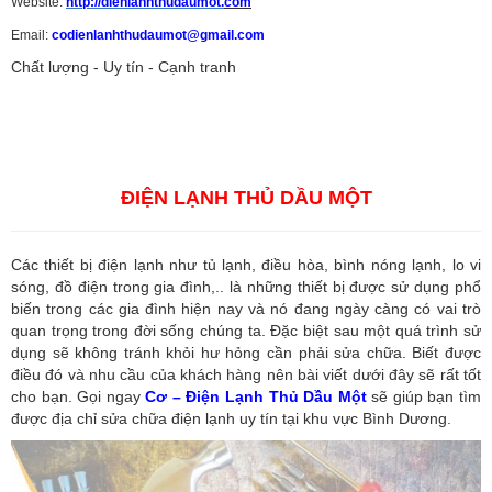
Website:
http://dienlanhthudaumot.
com
Email:
codienlanhthudaumot@gmail.com
Chất lượng - Uy tín - Cạnh tranh
Vận tải hàng hóa
,
Dịch vụ hải quan ở Bình Dương
,
Dịch vụ hải
quan tại Bình Dương
,
Dịch vụ hải quan ở Hồ Chí Minh
,
Dịch vụ khai
báo hải quan tại Hồ Chí Minh
,
Công ty Dịch vụ hải quan ở Bình
Dương
,
Công ty dịch vụ hải quan ở Hồ Chí Minh
ĐIỆN LẠNH THỦ DẦU MỘT
Các thiết bị điện lạnh như tủ lạnh, điều hòa, bình nóng lạnh, lo vi
sóng, đồ điện trong gia đình,.. là những thiết bị được sử dụng phổ
biến trong các gia đình hiện nay và nó đang ngày càng có vai trò
quan trọng trong đời sống chúng ta. Đặc biệt sau một quá trình sử
dụng sẽ không tránh khỏi hư hỏng cần phải sửa chữa. Biết được
điều đó và nhu cầu của khách hàng nên bài viết dưới đây sẽ rất tốt
cho bạn. Gọi ngay
Cơ – Điện Lạnh Thủ Dầu Một
sẽ giúp bạn tìm
được địa chỉ sửa chữa điện lạnh uy tín tại khu vực Bình Dương.