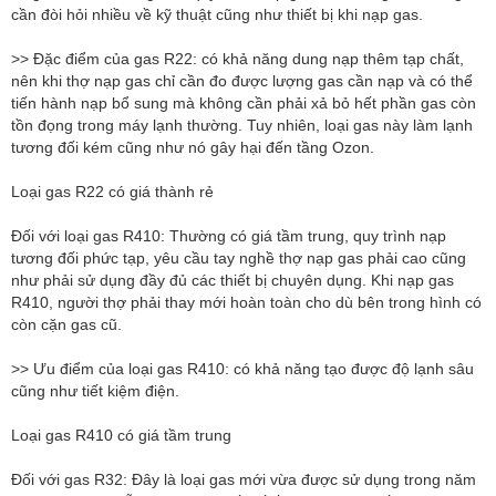
cần đòi hỏi nhiều về kỹ thuật cũng như thiết bị khi nạp gas.
>> Đặc điểm của gas R22: có khả năng dung nạp thêm tạp chất,
nên khi thợ nạp gas chỉ cần đo được lượng gas cần nạp và có thể
tiến hành nạp bổ sung mà không cần phải xả bỏ hết phần gas còn
tồn đọng trong máy lạnh thường. Tuy nhiên, loại gas này làm lạnh
tương đối kém cũng như nó gây hại đến tầng Ozon.
Loại gas R22 có giá thành rẻ
Đối với loại gas R410: Thường có giá tầm trung, quy trình nạp
tương đối phức tạp, yêu cầu tay nghề thợ nạp gas phải cao cũng
như phải sử dụng đầy đủ các thiết bị chuyên dụng. Khi nạp gas
R410, người thợ phải thay mới hoàn toàn cho dù bên trong hình có
còn cặn gas cũ.
>> Ưu điểm của loại gas R410: có khả năng tạo được độ lạnh sâu
cũng như tiết kiệm điện.
​​Loại gas R410 có giá tầm trung
Đối với gas R32: Đây là loại gas mới vừa được sử dụng trong năm