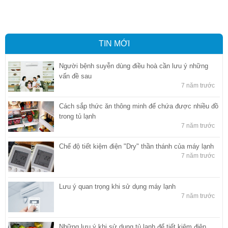
báo hải quan tại Hồ Chí Minh
,
Công ty Dịch vụ hải quan ở Bình
Dương
,
Công ty dịch vụ hải quan ở Hồ Chí Minh
TIN MỚI
Người bệnh suyễn dùng điều hoà cần lưu ý những
vấn đề sau
7 năm trước
Cách sắp thức ăn thông minh để chứa được nhiều đồ
trong tủ lạnh
7 năm trước
Chế độ tiết kiệm điện "Dry" thần thánh của máy lạnh
7 năm trước
Lưu ý quan trọng khi sử dụng máy lạnh
7 năm trước
Những lưu ý khi sử dụng tủ lạnh để tiết kiệm điện