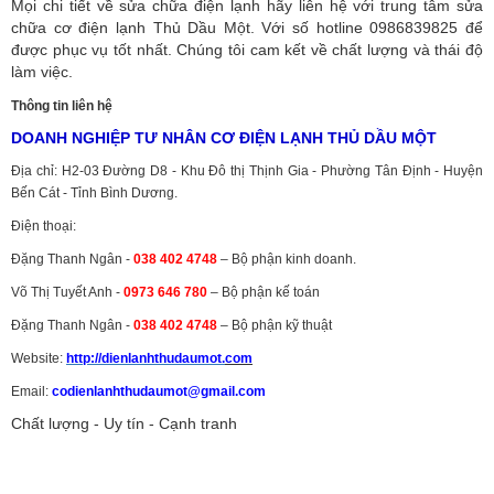
Mọi chi tiết về sửa chữa điện lạnh hãy liên hệ với trung tâm sửa
chữa cơ điện lạnh Thủ Dầu Một. Với số hotline 0986839825 để
được phục vụ tốt nhất. Chúng tôi cam kết về chất lượng và thái độ
làm việc.
Thông tin liên hệ
DOANH NGHIỆP TƯ NHÂN CƠ ĐIỆN LẠNH THỦ DẦU MỘT
Địa chỉ: H2-03 Đường D8 - Khu Đô thị Thịnh Gia - Phường Tân Định - Huyện
Bến Cát - Tỉnh Bình Dương.
Điện thoại:
Đặng Thanh Ngân -
038 402 4748
– Bộ phận kinh doanh.
Võ Thị Tuyết Anh -
0973 646 780
– Bộ phận kế toán
Đặng Thanh Ngân -
038 402 4748
– Bộ phận kỹ thuật
Website:
http://dienlanhthudaumot.
com
Email:
codienlanhthudaumot@gmail.com
Chất lượng - Uy tín - Cạnh tranh
Vận tải hàng hóa
,
Dịch vụ hải quan ở Bình Dương
,
Dịch vụ hải
quan tại Bình Dương
,
Dịch vụ hải quan ở Hồ Chí Minh
,
Dịch vụ khai