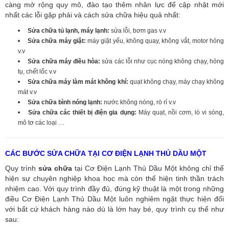
càng mở rộng quy mô, đào tạo thêm nhân lực để cập nhật mới
nhất các lỗi gặp phải và cách sửa chữa hiệu quả nhất:
Sửa chữa tủ lạnh, máy lạnh:
sửa lỗi, bơm gas v.v
Sửa chữa máy giặt:
máy giặt yếu, không quay, không vắt, motor hỏng
v.v
Sửa chữa máy điều hòa:
sửa các lỗi như cục nóng không chạy, hỏng
tụ, chết lốc v.v
Sửa chữa máy làm mát không khí:
quạt không chạy, máy chạy không
mát v.v
Sửa chữa bình nóng lạnh:
nước không nóng, rò rỉ v.v
Sửa chữa các thiết bị điện gia dụng:
Máy quạt, nồi cơm, lò vi sóng,
mô tơ các loại …
CÁC BƯỚC SỬA CHỮA TẠI CƠ ĐIỆN LẠNH THỦ DẦU MỘT
Quy trình
sửa chữa
tại Cơ Điện Lạnh Thủ Dầu Một không chỉ thể
hiện sự chuyên nghiệp khoa học mà còn thể hiện tinh thần trách
nhiệm cao. Với quy trình đầy đủ, đúng kỹ thuật là một trong những
điều Cơ Điện Lạnh Thủ Dầu Một luôn nghiêm ngặt thực hiện đối
với bất cứ khách hàng nào dù là lớn hay bé, quy trình cụ thể như
sau: