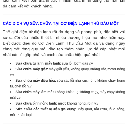
luôn cam kết hoàn thành trách nhiệm của mình đúng thời hạn khi
đã cam kết với khách hàng.
CÁC DỊCH VỤ SỮA CHỮA TẠI CƠ ĐIỆN LẠNH THỦ DẦU MỘT
Thế giới điện tử điện lạnh rất đa dạng và phong phú, đặc biệt với
sự ra đời của nhiều thiết bị, nhiều thương hiệu mới như hiện nay.
Biết được điều đó Cơ Điện Lạnh Thủ Dầu Một đã và đang ngày
càng mở rộng quy mô, đào tạo thêm nhân lực để cập nhật mới
nhất các lỗi gặp phải và cách sửa chữa hiệu quả nhất:
Sửa chữa tủ lạnh, máy lạnh:
sửa lỗi, bơm gas v.v
Sửa chữa máy giặt:
máy giặt yếu, không quay, không vắt, motor hỏng
v.v
Sửa chữa máy điều hòa:
sửa các lỗi như cục nóng không chạy, hỏng
tụ, chết lốc v.v
Sửa chữa máy làm mát không khí:
quạt không chạy, máy chạy không
mát v.v
Sửa chữa bình nóng lạnh:
nước không nóng, rò rỉ v.v
Sửa chữa các thiết bị điện gia dụng:
Máy quạt, nồi cơm, lò vi sóng,
mô tơ các loại …