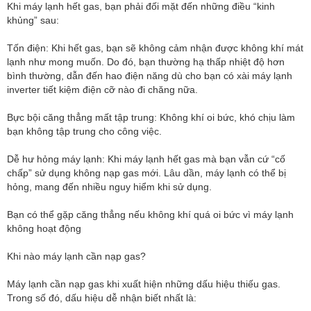
Khi máy lạnh hết gas, bạn phải đối mặt đến những điều “kinh
khủng” sau:
Tốn điện: Khi hết gas, bạn sẽ không cảm nhận được không khí mát
lạnh như mong muốn. Do đó, bạn thường hạ thấp nhiệt độ hơn
bình thường, dẫn đến hao điện năng dù cho bạn có xài máy lạnh
inverter tiết kiệm điện cỡ nào đi chăng nữa.
Bực bội căng thẳng mất tập trung: Không khí oi bức, khó chịu làm
bạn không tập trung cho công việc.
Dễ hư hỏng máy lạnh: Khi máy lạnh hết gas mà bạn vẫn cứ “cố
chấp” sử dụng không nạp gas mới. Lâu dần, máy lạnh có thể bị
hỏng, mang đến nhiều nguy hiểm khi sử dụng.
Bạn có thể gặp căng thẳng nếu không khí quá oi bức vì máy lạnh
không hoạt động
Khi nào máy lạnh cần nạp gas?
Máy lạnh cần nạp gas khi xuất hiện những dấu hiệu thiếu gas.
Trong số đó, dấu hiệu dễ nhận biết nhất là: