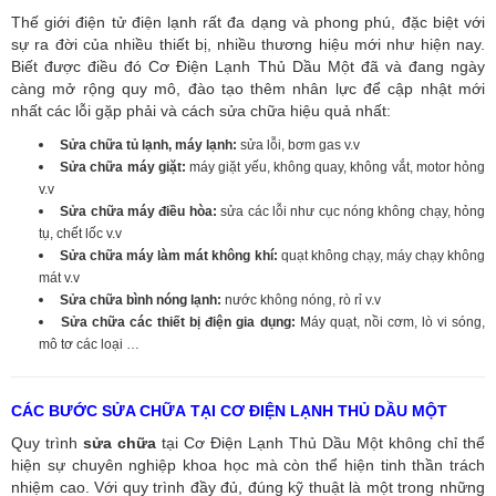
Thế giới điện tử điện lạnh rất đa dạng và phong phú, đặc biệt với
sự ra đời của nhiều thiết bị, nhiều thương hiệu mới như hiện nay.
Biết được điều đó Cơ Điện Lạnh Thủ Dầu Một đã và đang ngày
càng mở rộng quy mô, đào tạo thêm nhân lực để cập nhật mới
nhất các lỗi gặp phải và cách sửa chữa hiệu quả nhất:
Sửa chữa tủ lạnh, máy lạnh:
sửa lỗi, bơm gas v.v
Sửa chữa máy giặt:
máy giặt yếu, không quay, không vắt, motor hỏng
v.v
Sửa chữa máy điều hòa:
sửa các lỗi như cục nóng không chạy, hỏng
tụ, chết lốc v.v
Sửa chữa máy làm mát không khí:
quạt không chạy, máy chạy không
mát v.v
Sửa chữa bình nóng lạnh:
nước không nóng, rò rỉ v.v
Sửa chữa các thiết bị điện gia dụng:
Máy quạt, nồi cơm, lò vi sóng,
mô tơ các loại …
CÁC BƯỚC SỬA CHỮA TẠI CƠ ĐIỆN LẠNH THỦ DẦU MỘT
Quy trình
sửa chữa
tại Cơ Điện Lạnh Thủ Dầu Một không chỉ thể
hiện sự chuyên nghiệp khoa học mà còn thể hiện tinh thần trách
nhiệm cao. Với quy trình đầy đủ, đúng kỹ thuật là một trong những