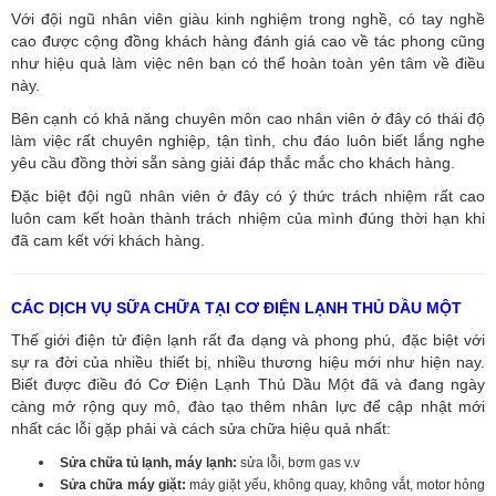
Với đội ngũ nhân viên giàu kinh nghiệm trong nghề, có tay nghề
cao được cộng đồng khách hàng đánh giá cao về tác phong cũng
như hiệu quả làm việc nên bạn có thể hoàn toàn yên tâm về điều
này.
Bên cạnh có khả năng chuyên môn cao nhân viên ở đây có thái độ
làm việc rất chuyên nghiệp, tận tình, chu đáo luôn biết lắng nghe
yêu cầu đồng thời sẵn sàng giải đáp thắc mắc cho khách hàng.
Đặc biệt đội ngũ nhân viên ở đây có ý thức trách nhiệm rất cao
luôn cam kết hoàn thành trách nhiệm của mình đúng thời hạn khi
đã cam kết với khách hàng.
CÁC DỊCH VỤ SỮA CHỮA TẠI CƠ ĐIỆN LẠNH THỦ DẦU MỘT
Thế giới điện tử điện lạnh rất đa dạng và phong phú, đặc biệt với
sự ra đời của nhiều thiết bị, nhiều thương hiệu mới như hiện nay.
Biết được điều đó Cơ Điện Lạnh Thủ Dầu Một đã và đang ngày
càng mở rộng quy mô, đào tạo thêm nhân lực để cập nhật mới
nhất các lỗi gặp phải và cách sửa chữa hiệu quả nhất:
Sửa chữa tủ lạnh, máy lạnh:
sửa lỗi, bơm gas v.v
Sửa chữa máy giặt:
máy giặt yếu, không quay, không vắt, motor hỏng