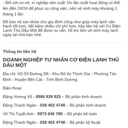
- Đối với cơ sở, xí nghiệp sản xuất: Do tần suất hoạt động có thể
lên đến 24/24 để phục vụ công việc, nên vệ sinh máy khoảng 1
tháng 1 lần.
Để bảo vệ sức khỏe cho gia đình cũng như giúp máy lạnh vận
hành tốt hơn, tiết kiệm nhiều chi phí hơn, hãy liên hệ với Cơ Điện
Lạnh Thủ Dầu Một để được tư vấn, hỗ trợ làm vệ sinh máy lạnh
ngay tại nhà bạn nhé.
Thông tin liên hệ
DOANH NGHIỆP TƯ NHÂN CƠ ĐIỆN LẠNH THỦ
DẦU MỘT
Địa chỉ: H2-03 Đường D8 - Khu Đô thị Thịnh Gia - Phường Tân
Định - Huyện Bến Cát - Tỉnh Bình Dương.
Điện thoại:
Đặng Vương Vũ -
0986 839 825
– Bộ phận kinh doanh.
Đặng Thanh Ngân -
038 402 4748
– Bộ phận kinh doanh.
Võ Thị Tuyết Anh -
0973 646 780
– Bộ phận kế toán
Đặng Thanh Ngân -
038 402 4748
– Bộ phận kỹ thuật