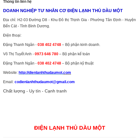
Thông tin liên hệ
DOANH NGHIỆP TƯ NHÂN CƠ ĐIỆN LẠNH THỦ DẦU MỘT
Địa chỉ: H2-03 Đường D8 - Khu Đô thị Thịnh Gia - Phường Tân Định - Huyện
Bến Cát - Tỉnh Bình Dương.
Điện thoại:
Đặng Thanh Ngân -
038 402 4748
– Bộ phận kinh doanh.
Võ Thị Tuyết Anh -
0973 646 780
– Bộ phận kế toán
Đặng Thanh Ngân -
038 402 4748
– Bộ phận kỹ thuật
Website:
http://dienlanhthudaumot.
com
Email:
codienlanhthudaumot@gmail.com
Chất lượng - Uy tín - Cạnh tranh
Vận tải hàng hóa
,
Dịch vụ hải quan ở Bình Dương
,
Dịch vụ hải
quan tại Bình Dương
,
Dịch vụ hải quan ở Hồ Chí Minh
,
Dịch vụ khai
báo hải quan tại Hồ Chí Minh
,
Công ty Dịch vụ hải quan ở Bình
Dương
,
Công ty dịch vụ hải quan ở Hồ Chí Minh
ĐIỆN LẠNH THỦ DẦU MỘT