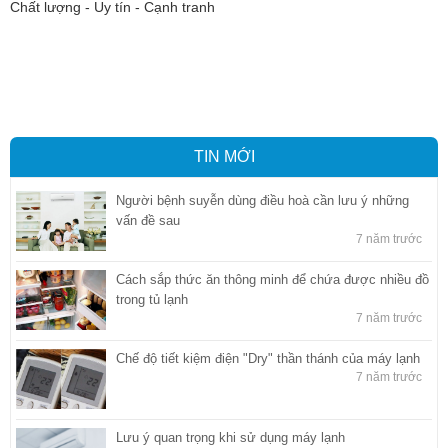
Chất lượng - Uy tín - Cạnh tranh
Vận tải hàng hóa
,
Dịch vụ hải quan ở Bình Dương
,
Dịch vụ hải
quan tại Bình Dương
,
Dịch vụ hải quan ở Hồ Chí Minh
,
Dịch vụ khai
báo hải quan tại Hồ Chí Minh
,
Công ty Dịch vụ hải quan ở Bình
Dương
,
Công ty dịch vụ hải quan ở Hồ Chí Minh
TIN MỚI
Người bệnh suyễn dùng điều hoà cần lưu ý những
vấn đề sau
7 năm trước
Cách sắp thức ăn thông minh để chứa được nhiều đồ
trong tủ lạnh
7 năm trước
Chế độ tiết kiệm điện "Dry" thần thánh của máy lạnh
7 năm trước
Lưu ý quan trọng khi sử dụng máy lạnh