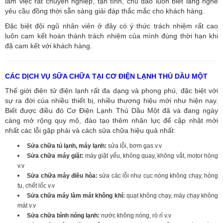
làm việc rất chuyên nghiệp, tận tình, chu đáo luôn biết lắng nghe
yêu cầu đồng thời sẵn sàng giải đáp thắc mắc cho khách hàng.
Đặc biệt đội ngũ nhân viên ở đây có ý thức trách nhiệm rất cao
luôn cam kết hoàn thành trách nhiệm của mình đúng thời hạn khi
đã cam kết với khách hàng.
CÁC DỊCH VỤ SỮA CHỮA TẠI CƠ ĐIỆN LẠNH THỦ DẦU MỘT
Thế giới điện tử điện lạnh rất đa dạng và phong phú, đặc biệt với
sự ra đời của nhiều thiết bị, nhiều thương hiệu mới như hiện nay.
Biết được điều đó Cơ Điện Lạnh Thủ Dầu Một đã và đang ngày
càng mở rộng quy mô, đào tạo thêm nhân lực để cập nhật mới
nhất các lỗi gặp phải và cách sửa chữa hiệu quả nhất:
Sửa chữa tủ lạnh, máy lạnh:
sửa lỗi, bơm gas v.v
Sửa chữa máy giặt:
máy giặt yếu, không quay, không vắt, motor hỏng
v.v
Sửa chữa máy điều hòa:
sửa các lỗi như cục nóng không chạy, hỏng
tụ, chết lốc v.v
Sửa chữa máy làm mát không khí:
quạt không chạy, máy chạy không
mát v.v
Sửa chữa bình nóng lạnh:
nước không nóng, rò rỉ v.v