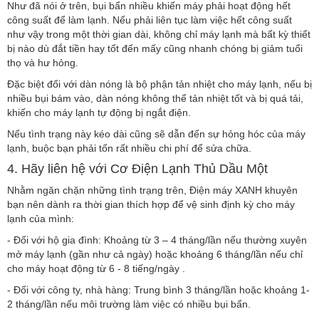
Như đã nói ở trên, bụi bẩn nhiều khiến máy phải hoạt động hết
công suất để làm lạnh. Nếu phải liên tục làm việc hết công suất
như vậy trong một thời gian dài, không chỉ máy lạnh mà bất kỳ thiết
bị nào dù đắt tiền hay tốt đến mấy cũng nhanh chóng bị giảm tuổi
thọ và hư hỏng.
Đặc biệt đối với dàn nóng là bộ phận tản nhiệt cho máy lạnh, nếu bị
nhiều bụi bám vào, dàn nóng không thể tản nhiệt tốt và bị quá tải,
khiến cho máy lạnh tự động bị ngắt điện.
Nếu tình trạng này kéo dài cũng sẽ dẫn đến sự hỏng hóc của máy
lạnh, buộc bạn phải tốn rất nhiều chi phí để sửa chữa.
4. Hãy liên hệ với Cơ Điện Lạnh Thủ Dầu Một
Nhằm ngăn chặn những tình trạng trên, Điện máy XANH khuyên
bạn nên dành ra thời gian thích hợp để vệ sinh định kỳ cho máy
lạnh của mình:
- Đối với hộ gia đình: Khoảng từ 3 – 4 tháng/lần nếu thường xuyên
mở máy lạnh (gần như cả ngày) hoặc khoảng 6 tháng/lần nếu chỉ
cho máy hoạt động từ 6 - 8 tiếng/ngày .
- Đối với công ty, nhà hàng: Trung bình 3 tháng/lần hoặc khoảng 1-
2 tháng/lần nếu môi trường làm việc có nhiều bụi bẩn.