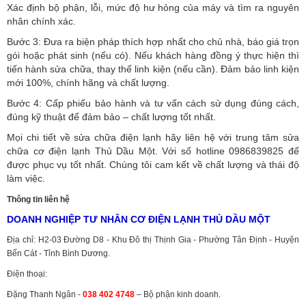
Xác định bộ phận, lỗi, mức độ hư hỏng của máy và tìm ra nguyên
nhân chính xác.
Bước 3: Đưa ra biện pháp thích hợp nhất cho chủ nhà, báo giá trọn
gói hoặc phát sinh (nếu có).
Nếu khách hàng đồng ý thực hiện thì
tiến hành sửa chữa, thay thế linh kiện (nếu cần). Đảm bảo linh kiện
mới 100%, chính hãng và chất lượng.
Bước 4: Cấp phiếu bảo hành và tư vấn cách sử dụng đúng cách,
đúng kỹ thuật để đảm bảo – chất lượng tốt nhất.
Mọi chi tiết về sửa chữa điện lạnh hãy liên hệ với trung tâm sửa
chữa cơ điện lạnh Thủ Dầu Một. Với số hotline 0986839825 để
được phục vụ tốt nhất. Chúng tôi cam kết về chất lượng và thái độ
làm việc.
Thông tin liên hệ
DOANH NGHIỆP TƯ NHÂN CƠ ĐIỆN LẠNH THỦ DẦU MỘT
Địa chỉ: H2-03 Đường D8 - Khu Đô thị Thịnh Gia - Phường Tân Định - Huyện
Bến Cát - Tỉnh Bình Dương.
Điện thoại:
Đặng Thanh Ngân -
038 402 4748
– Bộ phận kinh doanh.