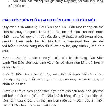
Sửa chữa các thiết bị điện gia dụng:
Máy quạt, nồi cơm, lò vi sóng,
mô tơ các loại …
CÁC BƯỚC SỬA CHỮA TẠI CƠ ĐIỆN LẠNH THỦ DẦU MỘT
Quy trình
sửa chữa
tại Cơ Điện Lạnh Thủ Dầu Một không chỉ thể
hiện sự chuyên nghiệp khoa học mà còn thể hiện tinh thần trách
nhiệm cao. Với quy trình đầy đủ, đúng kỹ thuật là một trong những
điều Cơ Điện Lạnh Thủ Dầu Một luôn nghiêm ngặt thực hiện đối
với bất cứ khách hàng nào dù là lớn hay bé, quy trình cụ thể như
sau:
Bước 1: Sau khi nhận được yêu cầu của khách hàng, "Cơ Điện
Lạnh Thủ Dầu Một” xác định và phân bổ nhân viên kỹ thuật hợp lý
đi hiện trường.
Bước 2: Kiểm tra toàn bộ máy, móc, thiết bị trước khi sửa chữa.
Xác định bộ phận, lỗi, mức độ hư hỏng của máy và tìm ra nguyên
nhân chính xác.
Bước 3: Đưa ra biện pháp thích hợp nhất cho chủ nhà, báo giá trọn
gói hoặc phát sinh (nếu có).
Nếu khách hàng đồng ý thực hiện thì
tiến hành sửa chữa, thay thế linh kiện (nếu cần). Đảm bảo linh kiện
mới 100%, chính hãng và chất lượng.