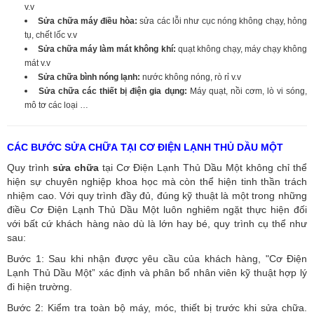
v.v
Sửa chữa máy điều hòa:
sửa các lỗi như cục nóng không chạy, hỏng
tụ, chết lốc v.v
Sửa chữa máy làm mát không khí:
quạt không chạy, máy chạy không
mát v.v
Sửa chữa bình nóng lạnh:
nước không nóng, rò rỉ v.v
Sửa chữa các thiết bị điện gia dụng:
Máy quạt, nồi cơm, lò vi sóng,
mô tơ các loại …
CÁC BƯỚC SỬA CHỮA TẠI CƠ ĐIỆN LẠNH THỦ DẦU MỘT
Quy trình
sửa chữa
tại Cơ Điện Lạnh Thủ Dầu Một không chỉ thể
hiện sự chuyên nghiệp khoa học mà còn thể hiện tinh thần trách
nhiệm cao. Với quy trình đầy đủ, đúng kỹ thuật là một trong những
điều Cơ Điện Lạnh Thủ Dầu Một luôn nghiêm ngặt thực hiện đối
với bất cứ khách hàng nào dù là lớn hay bé, quy trình cụ thể như
sau:
Bước 1: Sau khi nhận được yêu cầu của khách hàng, "Cơ Điện
Lạnh Thủ Dầu Một” xác định và phân bổ nhân viên kỹ thuật hợp lý
đi hiện trường.
Bước 2: Kiểm tra toàn bộ máy, móc, thiết bị trước khi sửa chữa.