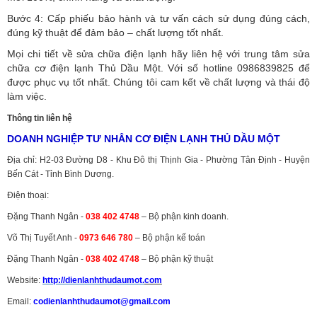
Bước 4: Cấp phiếu bảo hành và tư vấn cách sử dụng đúng cách,
đúng kỹ thuật để đảm bảo – chất lượng tốt nhất.
Mọi chi tiết về sửa chữa điện lạnh hãy liên hệ với trung tâm sửa
chữa cơ điện lạnh Thủ Dầu Một. Với số hotline 0986839825 để
được phục vụ tốt nhất. Chúng tôi cam kết về chất lượng và thái độ
làm việc.
Thông tin liên hệ
DOANH NGHIỆP TƯ NHÂN CƠ ĐIỆN LẠNH THỦ DẦU MỘT
Địa chỉ: H2-03 Đường D8 - Khu Đô thị Thịnh Gia - Phường Tân Định - Huyện
Bến Cát - Tỉnh Bình Dương.
Điện thoại:
Đặng Thanh Ngân -
038 402 4748
– Bộ phận kinh doanh.
Võ Thị Tuyết Anh -
0973 646 780
– Bộ phận kế toán
Đặng Thanh Ngân -
038 402 4748
– Bộ phận kỹ thuật
Website:
http://dienlanhthudaumot.
com
Email:
codienlanhthudaumot@gmail.com