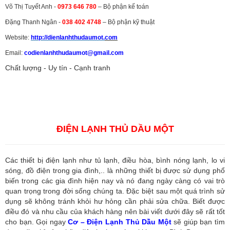
Võ Thị Tuyết Anh -
0973 646 780
– Bộ phận kế toán
Đặng Thanh Ngân -
038 402 4748
– Bộ phận kỹ thuật
Website:
http://dienlanhthudaumot.
com
Email:
codienlanhthudaumot@gmail.com
Chất lượng - Uy tín - Cạnh tranh
Vận tải hàng hóa
,
Dịch vụ hải quan ở Bình Dương
,
Dịch vụ hải
quan tại Bình Dương
,
Dịch vụ hải quan ở Hồ Chí Minh
,
Dịch vụ khai
báo hải quan tại Hồ Chí Minh
,
Công ty Dịch vụ hải quan ở Bình
Dương
,
Công ty dịch vụ hải quan ở Hồ Chí Minh
ĐIỆN LẠNH THỦ DẦU MỘT
Các thiết bị điện lạnh như tủ lạnh, điều hòa, bình nóng lạnh, lo vi
sóng, đồ điện trong gia đình,.. là những thiết bị được sử dụng phổ
biến trong các gia đình hiện nay và nó đang ngày càng có vai trò
quan trọng trong đời sống chúng ta. Đặc biệt sau một quá trình sử
dụng sẽ không tránh khỏi hư hỏng cần phải sửa chữa. Biết được
điều đó và nhu cầu của khách hàng nên bài viết dưới đây sẽ rất tốt
cho bạn. Gọi ngay
Cơ – Điện Lạnh Thủ Dầu Một
sẽ giúp bạn tìm