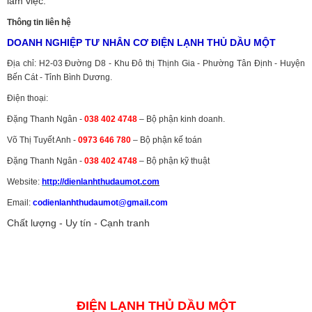
làm việc.
Thông tin liên hệ
DOANH NGHIỆP TƯ NHÂN CƠ ĐIỆN LẠNH THỦ DẦU MỘT
Địa chỉ: H2-03 Đường D8 - Khu Đô thị Thịnh Gia - Phường Tân Định - Huyện
Bến Cát - Tỉnh Bình Dương.
Điện thoại:
Đặng Thanh Ngân -
038 402 4748
– Bộ phận kinh doanh.
Võ Thị Tuyết Anh -
0973 646 780
– Bộ phận kế toán
Đặng Thanh Ngân -
038 402 4748
– Bộ phận kỹ thuật
Website:
http://dienlanhthudaumot.
com
Email:
codienlanhthudaumot@gmail.com
Chất lượng - Uy tín - Cạnh tranh
Vận tải hàng hóa
,
Dịch vụ hải quan ở Bình Dương
,
Dịch vụ hải
quan tại Bình Dương
,
Dịch vụ hải quan ở Hồ Chí Minh
,
Dịch vụ khai
báo hải quan tại Hồ Chí Minh
,
Công ty Dịch vụ hải quan ở Bình
Dương
,
Công ty dịch vụ hải quan ở Hồ Chí Minh
ĐIỆN LẠNH THỦ DẦU MỘT