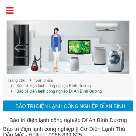
Tên
Chất Lượng - Uy Tín - Giá Cạnh Tranh
Previous
Next
Trang chủ
Sản phẩm
Bảo trì điện lạnh công nghiệp Bình Dương
Bảo trì điện lạnh công nghiệp Dĩ An Bình Dương
BẢO TRÌ ĐIỆN LẠNH CÔNG NGHIỆP DĨ AN BÌNH
DƯƠNG
Bảo trì điện lạnh công nghiệp Dĩ An Bình Dương
Bảo trì điện lạnh công nghiệp || Cơ Điện Lạnh Thủ
Dầu Một - Hotline: 0986 839 825