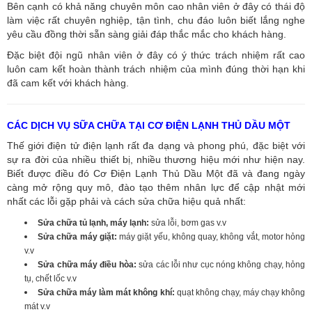
Bên cạnh có khả năng chuyên môn cao nhân viên ở đây có thái độ
làm việc rất chuyên nghiệp, tận tình, chu đáo luôn biết lắng nghe
yêu cầu đồng thời sẵn sàng giải đáp thắc mắc cho khách hàng.
Đặc biệt đội ngũ nhân viên ở đây có ý thức trách nhiệm rất cao
luôn cam kết hoàn thành trách nhiệm của mình đúng thời hạn khi
đã cam kết với khách hàng.
CÁC DỊCH VỤ SỮA CHỮA TẠI CƠ ĐIỆN LẠNH THỦ DẦU MỘT
Thế giới điện tử điện lạnh rất đa dạng và phong phú, đặc biệt với
sự ra đời của nhiều thiết bị, nhiều thương hiệu mới như hiện nay.
Biết được điều đó Cơ Điện Lạnh Thủ Dầu Một đã và đang ngày
càng mở rộng quy mô, đào tạo thêm nhân lực để cập nhật mới
nhất các lỗi gặp phải và cách sửa chữa hiệu quả nhất:
Sửa chữa tủ lạnh, máy lạnh:
sửa lỗi, bơm gas v.v
Sửa chữa máy giặt:
máy giặt yếu, không quay, không vắt, motor hỏng
v.v
Sửa chữa máy điều hòa:
sửa các lỗi như cục nóng không chạy, hỏng
tụ, chết lốc v.v
Sửa chữa máy làm mát không khí:
quạt không chạy, máy chạy không
mát v.v