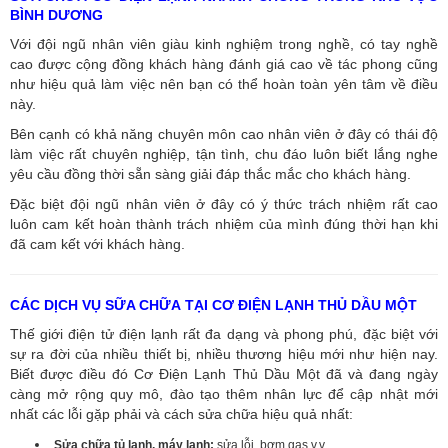
BÌNH DƯƠNG
Với đội ngũ nhân viên giàu kinh nghiệm trong nghề, có tay nghề
cao được cộng đồng khách hàng đánh giá cao về tác phong cũng
như hiệu quả làm việc nên bạn có thể hoàn toàn yên tâm về điều
này.
Bên cạnh có khả năng chuyên môn cao nhân viên ở đây có thái độ
làm việc rất chuyên nghiệp, tận tình, chu đáo luôn biết lắng nghe
yêu cầu đồng thời sẵn sàng giải đáp thắc mắc cho khách hàng.
Đặc biệt đội ngũ nhân viên ở đây có ý thức trách nhiệm rất cao
luôn cam kết hoàn thành trách nhiệm của mình đúng thời hạn khi
đã cam kết với khách hàng.
CÁC DỊCH VỤ SỮA CHỮA TẠI CƠ ĐIỆN LẠNH THỦ DẦU MỘT
Thế giới điện tử điện lạnh rất đa dạng và phong phú, đặc biệt với
sự ra đời của nhiều thiết bị, nhiều thương hiệu mới như hiện nay.
Biết được điều đó Cơ Điện Lạnh Thủ Dầu Một đã và đang ngày
càng mở rộng quy mô, đào tạo thêm nhân lực để cập nhật mới
nhất các lỗi gặp phải và cách sửa chữa hiệu quả nhất:
Sửa chữa tủ lạnh, máy lạnh:
sửa lỗi, bơm gas v.v