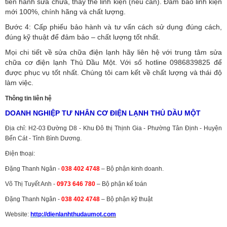
tiến hành sửa chữa, thay thế linh kiện (nếu cần). Đảm bảo linh kiện
mới 100%, chính hãng và chất lượng.
Bước 4: Cấp phiếu bảo hành và tư vấn cách sử dụng đúng cách,
đúng kỹ thuật để đảm bảo – chất lượng tốt nhất.
Mọi chi tiết về sửa chữa điện lạnh hãy liên hệ với trung tâm sửa
chữa cơ điện lạnh Thủ Dầu Một. Với số hotline 0986839825 để
được phục vụ tốt nhất. Chúng tôi cam kết về chất lượng và thái độ
làm việc.
Thông tin liên hệ
DOANH NGHIỆP TƯ NHÂN CƠ ĐIỆN LẠNH THỦ DẦU MỘT
Địa chỉ: H2-03 Đường D8 - Khu Đô thị Thịnh Gia - Phường Tân Định - Huyện
Bến Cát - Tỉnh Bình Dương.
Điện thoại:
Đặng Thanh Ngân -
038 402 4748
– Bộ phận kinh doanh.
Võ Thị Tuyết Anh -
0973 646 780
– Bộ phận kế toán
Đặng Thanh Ngân -
038 402 4748
– Bộ phận kỹ thuật
Website:
http://dienlanhthudaumot.
com