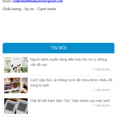
Email:
codienlanhthudaumot@gmail.com
Chất lượng - Uy tín - Cạnh tranh
Vận tải hàng hóa
,
Dịch vụ hải quan ở Bình Dương
,
Dịch vụ hải
quan tại Bình Dương
,
Dịch vụ hải quan ở Hồ Chí Minh
,
Dịch vụ khai
báo hải quan tại Hồ Chí Minh
,
Công ty Dịch vụ hải quan ở Bình
Dương
,
Công ty dịch vụ hải quan ở Hồ Chí Minh
TIN MỚI
Người bệnh suyễn dùng điều hoà cần lưu ý những
vấn đề sau
7 năm trước
Cách sắp thức ăn thông minh để chứa được nhiều đồ
trong tủ lạnh
7 năm trước
Chế độ tiết kiệm điện "Dry" thần thánh của máy lạnh
7 năm trước