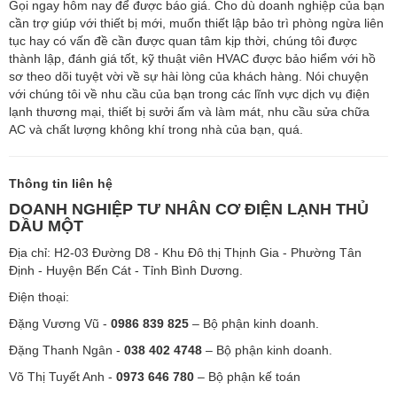
Gọi ngay hôm nay để được báo giá. Cho dù doanh nghiệp của bạn
cần trợ giúp với thiết bị mới, muốn thiết lập bảo trì phòng ngừa liên
tục hay có vấn đề cần được quan tâm kịp thời, chúng tôi được
thành lập, đánh giá tốt, kỹ thuật viên HVAC được bảo hiểm với hồ
sơ theo dõi tuyệt vời về sự hài lòng của khách hàng. Nói chuyện
với chúng tôi về nhu cầu của bạn trong các lĩnh vực dịch vụ điện
lạnh thương mại, thiết bị sưởi ấm và làm mát, nhu cầu sửa chữa
AC và chất lượng không khí trong nhà của bạn, quá.
Thông tin liên hệ
DOANH NGHIỆP TƯ NHÂN CƠ ĐIỆN LẠNH THỦ
DẦU MỘT
Địa chỉ: H2-03 Đường D8 - Khu Đô thị Thịnh Gia - Phường Tân
Định - Huyện Bến Cát - Tỉnh Bình Dương.
Điện thoại:
Đặng Vương Vũ -
0986 839 825
– Bộ phận kinh doanh.
Đặng Thanh Ngân -
038 402 4748
– Bộ phận kinh doanh.
Võ Thị Tuyết Anh -
0973 646 780
– Bộ phận kế toán