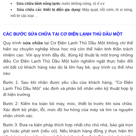
Sửa chữa bình nóng lạnh:
nước không nóng, rò rỉ v.v
Sửa chữa các thiết bị điện gia dụng:
Máy quạt, nồi cơm, lò vi sóng,
mô tơ các loại …
CÁC BƯỚC SỬA CHỮA TẠI CƠ ĐIỆN LẠNH THỦ DẦU MỘT
Quy trình
sửa chữa
tại Cơ Điện Lạnh Thủ Dầu Một không chỉ thể
hiện sự chuyên nghiệp khoa học mà còn thể hiện tinh thần trách
nhiệm cao. Với quy trình đầy đủ, đúng kỹ thuật là một trong những
điều Cơ Điện Lạnh Thủ Dầu Một luôn nghiêm ngặt thực hiện đối
với bất cứ khách hàng nào dù là lớn hay bé, quy trình cụ thể như
sau:
Bước 1: Sau khi nhận được yêu cầu của khách hàng, "Cơ Điện
Lạnh Thủ Dầu Một” xác định và phân bổ nhân viên kỹ thuật hợp lý
đi hiện trường.
Bước 2: Kiểm tra toàn bộ máy, móc, thiết bị trước khi sửa chữa.
Xác định bộ phận, lỗi, mức độ hư hỏng của máy và tìm ra nguyên
nhân chính xác.
Bước 3: Đưa ra biện pháp thích hợp nhất cho chủ nhà, báo giá trọn
gói hoặc phát sinh (nếu có).
Nếu khách hàng đồng ý thực hiện thì