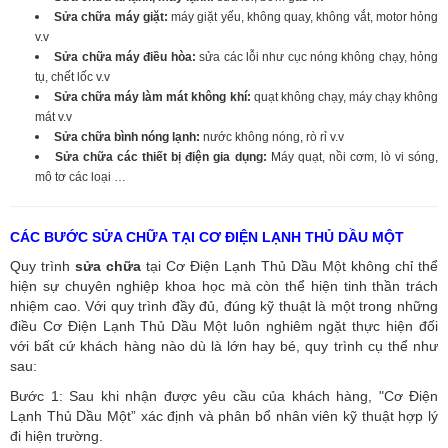
Sửa chữa máy giặt:
máy giặt yếu, không quay, không vắt, motor hỏng
v.v
Sửa chữa máy điều hòa:
sửa các lỗi như cục nóng không chạy, hỏng
tụ, chết lốc v.v
Sửa chữa máy làm mát không khí:
quạt không chạy, máy chạy không
mát v.v
Sửa chữa bình nóng lạnh:
nước không nóng, rò rỉ v.v
Sửa chữa các thiết bị điện gia dụng:
Máy quạt, nồi cơm, lò vi sóng,
mô tơ các loại …
CÁC BƯỚC SỬA CHỮA TẠI CƠ ĐIỆN LẠNH THỦ DẦU MỘT
Quy trình
sửa chữa
tại Cơ Điện Lạnh Thủ Dầu Một không chỉ thể
hiện sự chuyên nghiệp khoa học mà còn thể hiện tinh thần trách
nhiệm cao. Với quy trình đầy đủ, đúng kỹ thuật là một trong những
điều Cơ Điện Lạnh Thủ Dầu Một luôn nghiêm ngặt thực hiện đối
với bất cứ khách hàng nào dù là lớn hay bé, quy trình cụ thể như
sau:
Bước 1: Sau khi nhận được yêu cầu của khách hàng, "Cơ Điện
Lạnh Thủ Dầu Một” xác định và phân bổ nhân viên kỹ thuật hợp lý
đi hiện trường.