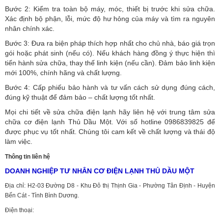
Bước 2: Kiểm tra toàn bộ máy, móc, thiết bị trước khi sửa chữa.
Xác định bộ phận, lỗi, mức độ hư hỏng của máy và tìm ra nguyên
nhân chính xác.
Bước 3: Đưa ra biện pháp thích hợp nhất cho chủ nhà, báo giá trọn
gói hoặc phát sinh (nếu có).
Nếu khách hàng đồng ý thực hiện thì
tiến hành sửa chữa, thay thế linh kiện (nếu cần). Đảm bảo linh kiện
mới 100%, chính hãng và chất lượng.
Bước 4: Cấp phiếu bảo hành và tư vấn cách sử dụng đúng cách,
đúng kỹ thuật để đảm bảo – chất lượng tốt nhất.
Mọi chi tiết về sửa chữa điện lạnh hãy liên hệ với trung tâm sửa
chữa cơ điện lạnh Thủ Dầu Một. Với số hotline 0986839825 để
được phục vụ tốt nhất. Chúng tôi cam kết về chất lượng và thái độ
làm việc.
Thông tin liên hệ
DOANH NGHIỆP TƯ NHÂN CƠ ĐIỆN LẠNH THỦ DẦU MỘT
Địa chỉ: H2-03 Đường D8 - Khu Đô thị Thịnh Gia - Phường Tân Định - Huyện
Bến Cát - Tỉnh Bình Dương.
Điện thoại: