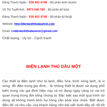
Đặng Thanh Ngân -
038 402 4748
– Bộ phận kinh doanh.
Võ Thị Tuyết Anh -
0973 646 780
– Bộ phận kế toán
Đặng Thanh Ngân -
038 402 4748
– Bộ phận kỹ thuật
Website:
http://dienlanhthudaumot.
com
Email:
codienlanhthudaumot@gmail.com
Chất lượng - Uy tín - Cạnh tranh
Vận tải hàng hóa
,
Dịch vụ hải quan ở Bình Dương
,
Dịch vụ hải
quan tại Bình Dương
,
Dịch vụ hải quan ở Hồ Chí Minh
,
Dịch vụ khai
báo hải quan tại Hồ Chí Minh
,
Công ty Dịch vụ hải quan ở Bình
Dương
,
Công ty dịch vụ hải quan ở Hồ Chí Minh
ĐIỆN LẠNH THỦ DẦU MỘT
Các thiết bị điện lạnh như tủ lạnh, điều hòa, bình nóng lạnh, lo vi
sóng, đồ điện trong gia đình,.. là những thiết bị được sử dụng phổ
biến trong các gia đình hiện nay và nó đang ngày càng có vai trò
quan trọng trong đời sống chúng ta. Đặc biệt sau một quá trình sử
dụng sẽ không tránh khỏi hư hỏng cần phải sửa chữa. Biết được
điều đó và nhu cầu của khách hàng nên bài viết dưới đây sẽ rất tốt