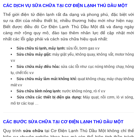
CÁC DỊCH VỤ SỮA CHỮA TẠI CƠ ĐIỆN LẠNH THỦ DẦU MỘT
Thế giới điện tử điện lạnh rất đa dạng và phong phú, đặc biệt với
sự ra đời của nhiều thiết bị, nhiều thương hiệu mới như hiện nay.
Biết được điều đó Cơ Điện Lạnh Thủ Dầu Một đã và đang ngày
càng mở rộng quy mô, đào tạo thêm nhân lực để cập nhật mới
nhất các lỗi gặp phải và cách sửa chữa hiệu quả nhất:
Sửa chữa tủ lạnh, máy lạnh:
sửa lỗi, bơm gas v.v
Sửa chữa máy giặt:
máy giặt yếu, không quay, không vắt, motor hỏng
v.v
Sửa chữa máy điều hòa:
sửa các lỗi như cục nóng không chạy, hỏng
tụ, chết lốc v.v
Sửa chữa máy làm mát không khí:
quạt không chạy, máy chạy không
mát v.v
Sửa chữa bình nóng lạnh:
nước không nóng, rò rỉ v.v
Sửa chữa các thiết bị điện gia dụng:
Máy quạt, nồi cơm, lò vi sóng,
mô tơ các loại …
CÁC BƯỚC SỬA CHỮA TẠI CƠ ĐIỆN LẠNH THỦ DẦU MỘT
Quy trình
sửa chữa
tại Cơ Điện Lạnh Thủ Dầu Một không chỉ thể
hiện sự chuyên nghiệp khoa học mà còn thể hiện tinh thần trách